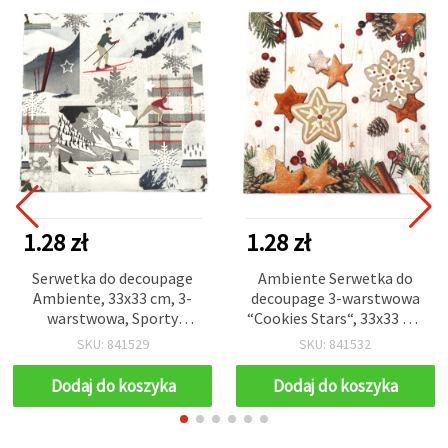
1.28 zł
1.28 zł
Serwetka do decoupage
Ambiente Serwetka do
Ambiente, 33x33 cm, 3-
decoupage 3-warstwowa
warstwowa, Sporty
“Cookies Stars“, 33x33 cm
zimowe - 1 sztuka
- 1 szt.
SKU: 841529
SKU: 841532
Dodaj do koszyka
Dodaj do koszyka