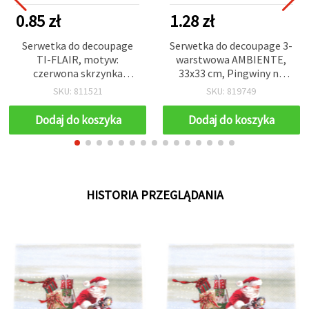
0.85 zł
1.28 zł
Serwetka do decoupage
Serwetka do decoupage 3-
TI-FLAIR, motyw:
warstwowa AMBIENTE,
czerwona skrzynka
33x33 cm, Pingwiny na
pocztowa, 3-warstwowa,
łyżwach – 1 szt.
SKU: 811521
SKU: 819749
33x33 cm – 1 szt.
Dodaj do koszyka
Dodaj do koszyka
HISTORIA PRZEGLĄDANIA