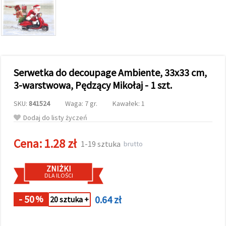
wyświetlać
bardziej
trafne treści
oraz
reklamy,
również
przy
wsparciu
Serwetka do decoupage Ambiente, 33x33 cm,
naszych
partnerów
3-warstwowa, Pędzący Mikołaj - 1 szt.
analitycznych
i
SKU:
841524
Waga: 7 gr.
Kawałek: 1
marketingowych.
Możesz
Dodaj do listy życzeń
zgodzić się
na
Cena:
1.28 zł
używanie
1-19 sztuka
brutto
wszystkich
plików
cookie,
ZNIŻKI
klikając
DLA ILOŚCI
"Akceptuj
wszystkie!"
lub
- 50
0.64 zł
%
20 sztuka +
wskazać
swoje
preferencje