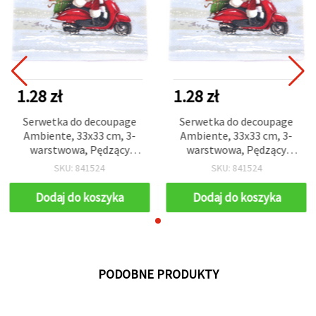
1.28 zł
1.28 zł
Serwetka do decoupage
Serwetka do decoupage
Ambiente, 33x33 cm, 3-
Ambiente, 33x33 cm, 3-
warstwowa, Pędzący
warstwowa, Pędzący
Mikołaj - 1 szt.
Mikołaj - 1 szt.
SKU: 841524
SKU: 841524
Dodaj do koszyka
Dodaj do koszyka
PODOBNE PRODUKTY