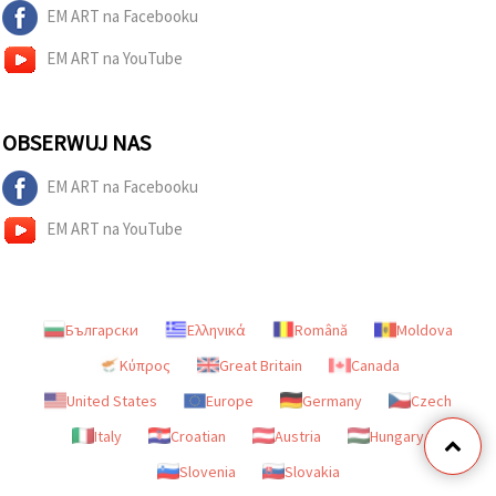
EM ART na Facebooku
EM ART na YouTube
OBSERWUJ NAS
EM ART na Facebooku
EM ART na YouTube
Български
Ελληνικά
Română
Moldova
Κύπρος
Great Britain
Canada
United States
Europe
Germany
Czech
Italy
Croatian
Austria
Hungary
Slovenia
Slovakia