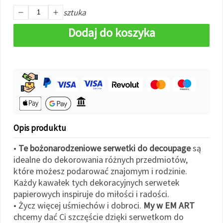
w
sztuka
Ustawieniach,
wybierając
dany typ
Dodaj do koszyka
plików
cookie i
klikając
przycisk
"Zapisz"
Akceptuj
wszystkie
Ustawienia
Opis produktu
•
Te bożonarodzeniowe serwetki do decoupage
są
idealne do dekorowania różnych przedmiotów,
które możesz podarować znajomym i rodzinie.
Każdy kawałek tych dekoracyjnych serwetek
papierowych inspiruje do miłości i radości.
• Życz więcej uśmiechów i dobroci.
My w EM ART
chcemy dać Ci szczęście dzięki serwetkom do