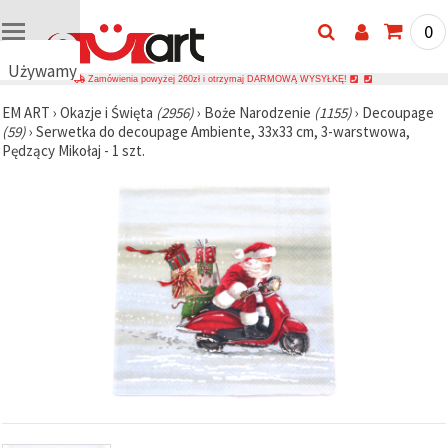
0
Używamy
Zamówienia powyżej 260zł i otrzymaj DARMOWĄ WYSYŁKĘ!
plików
EM ART
›
Okazje i Święta
(2956)
›
Boże Narodzenie
(1155)
›
Decoupage
cookie
(59)
›
Serwetka do decoupage Ambiente, 33x33 cm, 3-warstwowa,
🍪
Pędzący Mikołaj - 1 szt.
Używamy
plików
cookie i
podobnych
technologii,
aby
zapewnić
prawidłowe
działanie
strony
internetowej,
poprawić
komfort
korzystania
z niej oraz,
za Państwa
zgodą,
analizować
ruch i