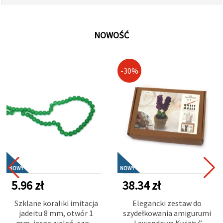
NOWOŚĆ
-30%
NOWY
NOWY
5.96 zł
38.34 zł
Szklane koraliki imitacja
Elegancki zestaw do
jadeitu 8 mm, otwór 1
szydełkowania amigurumi
mm, jasna zieleń, sznur
„Lawendowe Kwiaty”,