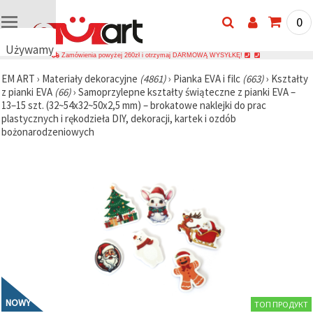
0
Używamy
Zamówienia powyżej 260zł i otrzymaj DARMOWĄ WYSYŁKĘ!
plików
EM ART
›
Materiały dekoracyjne
(4861)
›
Pianka EVA i filc
(663)
›
Kształty
cookie
z pianki EVA
(66)
›
Samoprzylepne kształty świąteczne z pianki EVA –
🍪
13–15 szt. (32~54x32~50x2,5 mm) – brokatowe naklejki do prac
Używamy
plastycznych i rękodzieła DIY, dekoracji, kartek i ozdób
plików
bożonarodzeniowych
cookie i
podobnych
technologii,
aby
zapewnić
prawidłowe
działanie
strony
internetowej,
poprawić
komfort
korzystania
z niej oraz,
za Państwa
zgodą,
analizować
NOWY
ТОП ПРОДУКТ
ruch i