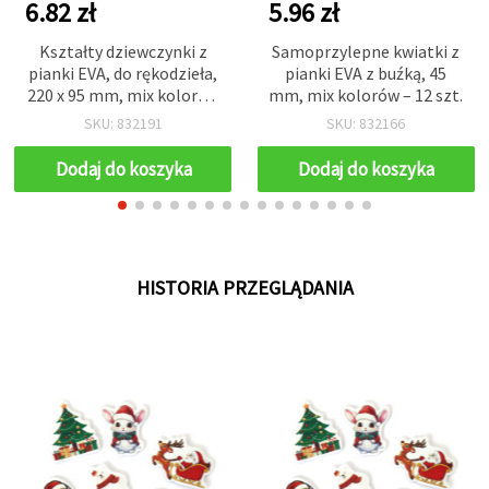
6.82 zł
5.96 zł
Kształty dziewczynki z
Samoprzylepne kwiatki z
pianki EVA, do rękodzieła,
pianki EVA z buźką, 45
220 x 95 mm, mix kolorów
mm, mix kolorów – 12 szt.
– 12 szt.
SKU: 832191
SKU: 832166
Dodaj do koszyka
Dodaj do koszyka
HISTORIA PRZEGLĄDANIA