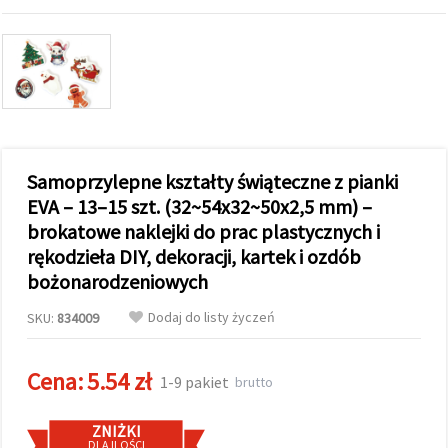
wyświetlać
bardziej
trafne treści
oraz
reklamy,
również
przy
wsparciu
naszych
partnerów
analitycznych
Samoprzylepne kształty świąteczne z pianki
i
EVA – 13–15 szt. (32~54x32~50x2,5 mm) –
marketingowych.
brokatowe naklejki do prac plastycznych i
Możesz
zgodzić się
rękodzieła DIY, dekoracji, kartek i ozdób
na
bożonarodzeniowych
używanie
wszystkich
plików
Dodaj do listy życzeń
SKU:
834009
cookie,
klikając
"Akceptuj
Cena:
5.54 zł
wszystkie!"
1-9 pakiet
brutto
lub
wskazać
swoje
ZNIŻKI
preferencje
DLA ILOŚCI