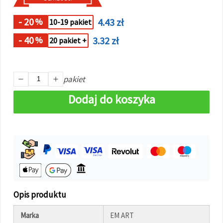
w
Ustawieniach,
wybierając
- 20
4.43 zł
%
10-19 pakiet
dany typ
plików
- 40
3.32 zł
%
20 pakiet +
cookie i
klikając
przycisk
"Zapisz"
pakiet
Akceptuj
Dodaj do koszyka
wszystkie
Ustawienia
Opis produktu
Marka
EM ART