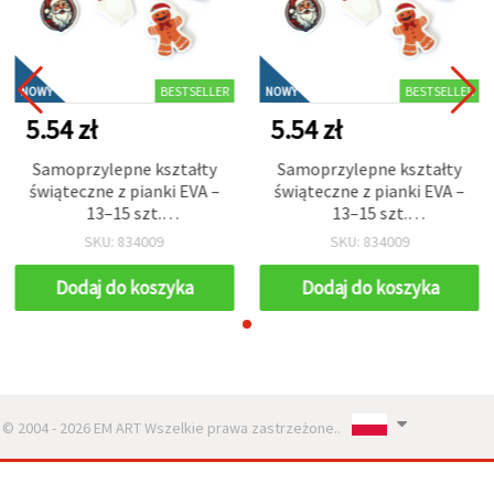
BESTSELLER
BESTSELLER
NOWY
NOWY
5.54 zł
5.54 zł
Samoprzylepne kształty
Samoprzylepne kształty
świąteczne z pianki EVA –
świąteczne z pianki EVA –
13–15 szt.
13–15 szt.
(32~54x32~50x2,5 mm) –
(32~54x32~50x2,5 mm) –
SKU: 834009
SKU: 834009
brokatowe naklejki do
brokatowe naklejki do
prac plastycznych i
prac plastycznych i
Dodaj do koszyka
Dodaj do koszyka
rękodzieła DIY, dekoracji,
rękodzieła DIY, dekoracji,
kartek i ozdób
kartek i ozdób
bożonarodzeniowych
bożonarodzeniowych
© 2004 - 2026 EM ART Wszelkie prawa zastrzeżone..