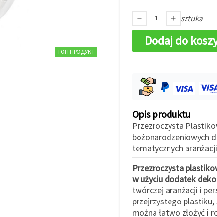
sztuka
Dodaj do kosz
ТОП ПРОДУКТ
Opis produktu
Przezroczysta Plastiko
bożonarodzeniowych de
tematycznych aranżacji.
Przezroczysta plastiko
w użyciu dodatek deko
twórczej aranżacji i pe
przejrzystego plastiku,
można łatwo złożyć i ro