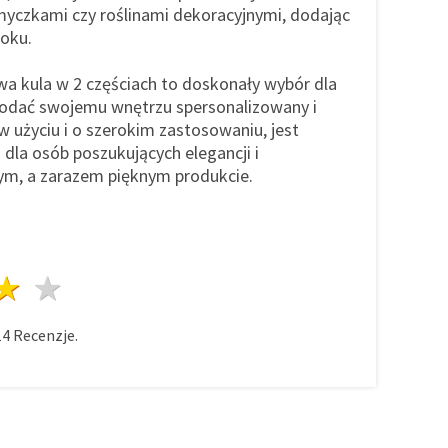
czkami czy roślinami dekoracyjnymi, dodając
roku.
wa kula w 2 częściach to doskonały wybór dla
dodać swojemu wnętrzu spersonalizowany i
w użyciu i o szerokim zastosowaniu, jest
dla osób poszukujących elegancji i
ym, a zarazem pięknym produkcie.
azda
wiazdy
3 gwiazdy
4 gwiazdy
5 gwiazdy
14
Recenzje.