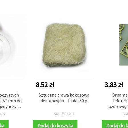
8.52 zł
3.83 zł
oczystych
Sztuczna trawa kokosowa
Ornamen
ul 57 mm do
dekoracyjna – biała, 50 g
tekturki
ojedynczym
ażurowe, 
etalową
szt., 
437
SKU: 802407
SK
5 x 10 mm i
hwytem 36
ka
Dodaj do koszyka
Dodaj do 