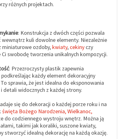
rzy różnych projektach.
amykanie
: Konstrukcja z dwóch części pozwala
ć wewnątrz kuli dowolne elementy. Niezależnie
sz miniaturowe ozdoby,
kwiaty
,
cekiny
czy
je Ci swobodę tworzenia unikalnych kompozycji.
tość
: Przezroczysty plastik zapewnia
 podkreślając każdy element dekoracyjny
To sprawia, że jest idealna do eksponowania
 detali widocznych z każdej strony.
Nadaje się do dekoracji o każdej porze roku i na
k
święta Bożego Narodzenia, Wielkanoc,
kże do codziennego wystroju wnętrz. Można ją
ałami, takimi jak koraliki, suszone kwiaty,
by stworzyć idealną dekorację na każdą okazję.