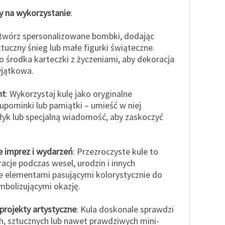
y na wykorzystanie
:
Stwórz spersonalizowane bombki, dodając
tuczny śnieg lub małe figurki świąteczne.
 środka karteczki z życzeniami, aby dekoracja
yjątkowa.
nt
: Wykorzystaj kulę jako oryginalne
pominki lub pamiątki – umieść w niej
ołyk lub specjalną wiadomość, aby zaskoczyć
 imprez i wydarzeń
: Przezroczyste kule to
acje podczas wesel, urodzin i innych
 je elementami pasującymi kolorystycznie do
mbolizującymi okazję.
projekty artystyczne
: Kula doskonale sprawdzi
h, sztucznych lub nawet prawdziwych mini-