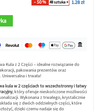
- 50
1.28 zł
%
48 sztuka +
yka
wa Kula z 2 Części – idealne rozwiązanie do
koracji, pakowania prezentów oraz
 Uniwersalna i trwała!
wa kula w 2 częściach to wszechstronny i łatwy
racyjny
, który oferuje nieskończone możliwości
rsonalizacji. Wykonana z trwałego, krystalicznie
 składa się z dwóch oddzielnych części, które
złożyć, dzięki czemu nadaje się do