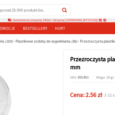
Zamówienia powyżej 260zł i otrzymaj DARMOWĄ WYSYŁKĘ!
OMOCJE
BESTSELLERY
HURT
eła
(355)
›
Plastikowe ozdoby do wypełniania
(86)
›
Przezroczysta plast
Przezroczysta p
mm
SKU:
801452
Waga: 20 gr.
Cena:
2.56 zł
1-11 