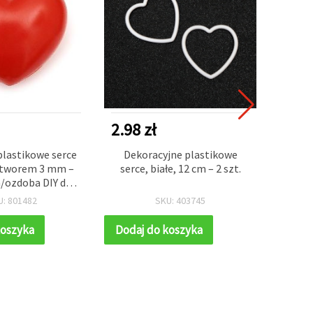
2.98 zł
3.41 
lastikowe serce
Dekoracyjne plastikowe
Mini d
otworem 3 mm –
serce, białe, 12 cm – 2 szt.
koszy
/ozdoba DIY do
8
a, dekoracji, na
U: 801482
SKU: 403745
i i do wystroju
domu
koszyka
Dodaj do koszyka
Dodaj