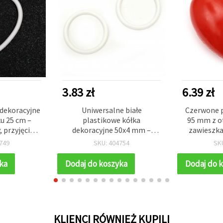
3.83 zł
6.39 zł
 dekoracyjne
Uniwersalne białe
Czerwone p
ku 25 cm –
plastikowe kółka
95 mm z 
 przyjęcia i
dekoracyjne 50x4 mm –
zawieszka
jekty DIY
zestaw 5 szt. do
rękodzieł
749
SKU: 404754
SK
kreatywnego rękodzieła i
Walentynk
projektów domowych DIY
ka
Dodaj do koszyka
Dodaj do 
KLIENCI RÓWNIEŻ KUPILI