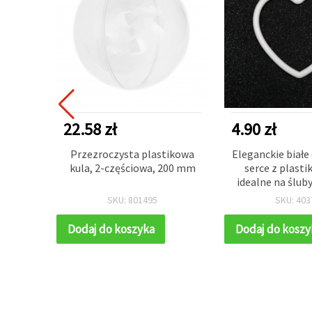
22.58 zł
4.90 zł
alki
Przezroczysta plastikowa
Eleganckie białe
homymi
kula, 2-częściowa, 200 mm
serce z plasti
. do
idealne na śluby,
Y
kreatywne pro
SKU: 801495
SKU: 403
Dodaj do koszyka
Dodaj do koszy