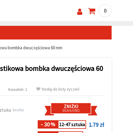
0
ikowa bombka dwuczęściowa 60 mm
lastikowa bombka dwuczęściowa 60
Dodaj do listy życzeń
Kawałek: 1
ZNIŻKI
sztuka
brutto
DLA ILOŚCI
- 30
1.79 zł
%
12-47 sztuka