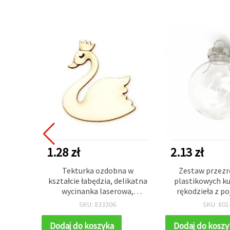
ESTSELLER
1.28 zł
2.13 zł
rągłe
Tekturka ozdobna w
Zestaw przezr
 sznur
kształcie łabędzia, delikatna
plastikowych k
mm, ok.
wycinanka laserowa,
rękodzieła z p
 wyrobu
50×40×1 mm – 2 szt.
otworem, m
SKU: 833306
SKU: 801
eła
nasadką 25 x 2
metalowym uc
Dodaj do koszyka
Dodaj do koszy