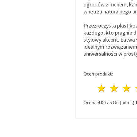
ogrodów z mchem, kamy
wnętrzu naturalnego u
Przezroczysta plastiko
każdego, kto pragnie 
stylowy akcent. Łatwa 
idealnym rozwiązaniem 
uniwersalności w prost
Oceń produkt:
1 gwi
2 g
Ocena
4.00
/
5
Od (adres)