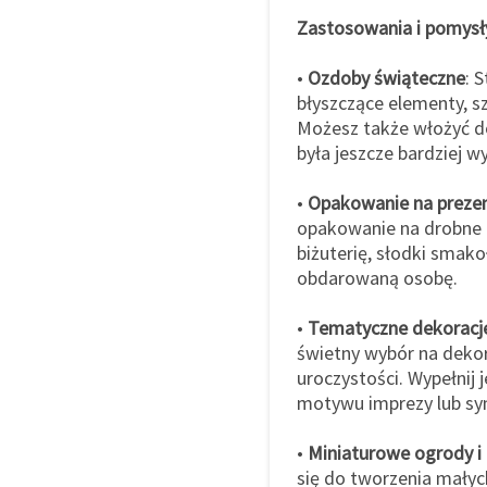
Zastosowania i pomysł
•
Ozdoby świąteczne
: 
błyszczące elementy, sz
Możesz także włożyć do
była jeszcze bardziej w
•
Opakowanie na preze
opakowanie na drobne u
biżuterię, słodki smak
obdarowaną osobę.
•
Tematyczne dekoracje
świetny wybór na dekor
uroczystości. Wypełnij
motywu imprezy lub sy
•
Miniaturowe ogrody i 
się do tworzenia małyc