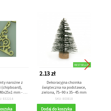
BESTSELLER
2.13 zł
2.98 
ty narożne z
Dekoracyjna choinka
Kora
 (chipboard),
świąteczna na podstawce,
kolo
40x25x1 mm - 4
zielona, 75–90 x 35–45 mm
ot
scrapbooking
U: 832214
SKU: 803818
koszyka
Dodaj do koszyka
Dodaj