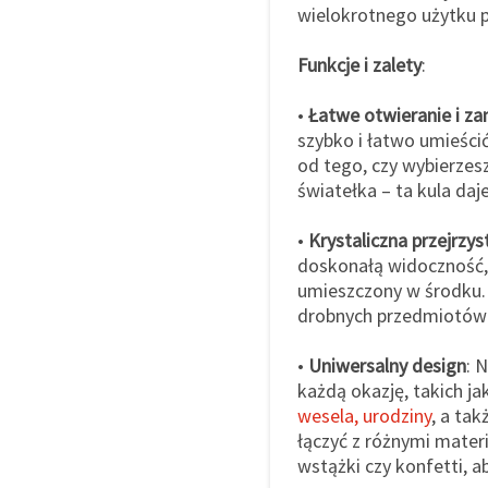
wielokrotnego użytku p
Funkcje i zalety
:
•
Łatwe otwieranie i z
szybko i łatwo umieści
od tego, czy wybierze
światełka – ta kula da
•
Krystaliczna przejrzys
doskonałą widoczność,
umieszczony w środku. 
drobnych przedmiotów i
•
Uniwersalny design
: 
każdą okazję, takich ja
wesela, urodziny
, a ta
łączyć z różnymi materi
wstążki czy konfetti, a