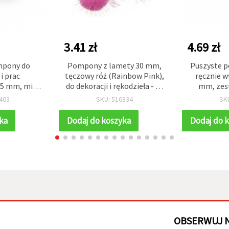
3.41 zł
4.69 zł
mpony do
Pompony z lamety 30 mm,
Puszyste p
i prac
tęczowy róż (Rainbow Pink),
ręcznie w
25 mm, mix
do dekoracji i rękodzieła - 10
mm, zest
zerwony - 6
szt.
dekorac
403
SKU: 516334
SK
ozdabiania 
z
ka
Dodaj do koszyka
Dodaj do 
OBSERWUJ 