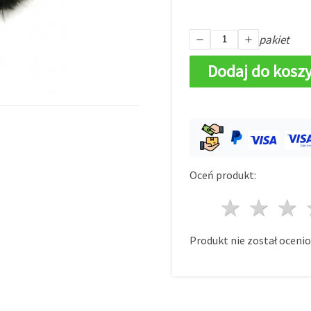
pakiet
Dodaj do kosz
Oceń produkt:
1 gwi
2 g
Produkt nie został ocenio