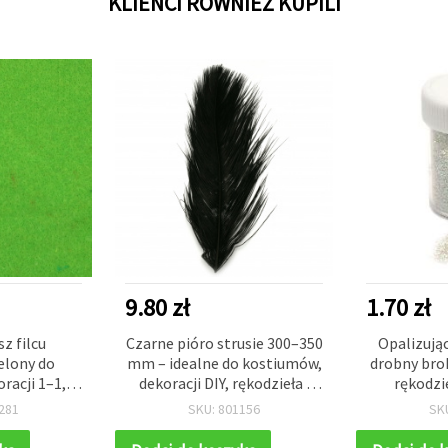
KLIENCI RÓWNIEŻ KUPILI
9.80 zł
1.70 zł
z filcu
Czarne pióro strusie 300–350
Opalizując
elony do
mm – idealne do kostiumów,
drobny bro
oracji 1–1,5
dekoracji DIY, rękodzieła i
rękodzi
4) – 1 szt.
eventów
dozown
281
SKU: 801156
SK