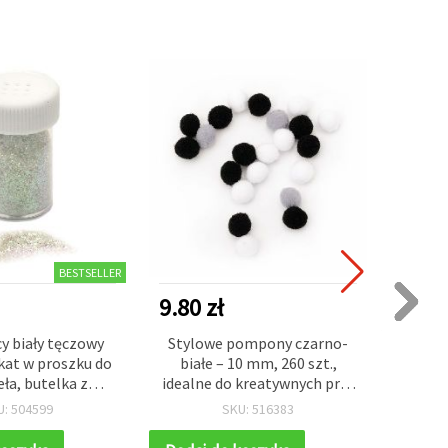
BESTSELLER
9.80 zł
2.56 
y biały tęczowy
Stylowe pompony czarno-
Brąz
kat w proszku do
białe – 10 mm, 260 szt.,
120–1
eła, butelka z
idealne do kreatywnych prac
ide
ikiem, 7–9 g
plastycznych, rękodzieła DIY,
dekor
U: 504599
SKU: 516383
dekoracji i eleganckich
o
projektów