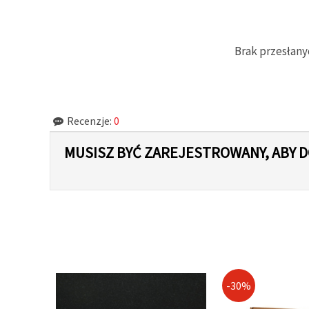
w
Ustawieniach,
wybierając
dany typ
plików
Brak przesłany
cookie i
klikając
przycisk
"Zapisz"
Recenzje:
0
Akceptuj
wszystkie
MUSISZ BYĆ ZAREJESTROWANY, ABY
Ustawienia
-30%