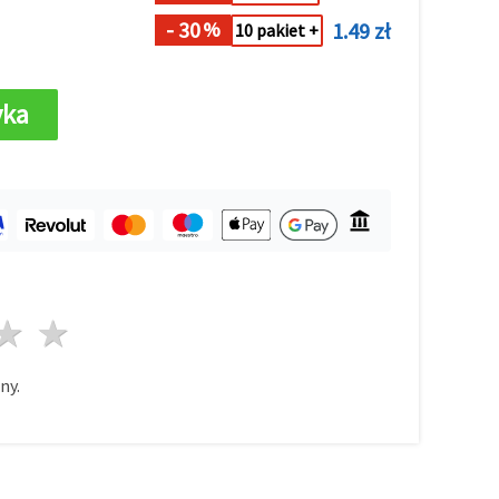
- 30
1.49 zł
%
10 pakiet +
yka
azda
wiazdy
3 gwiazdy
4 gwiazdy
5 gwiazdy
ny.