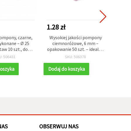
1.28 zł
1.70 
ompony, czarne,
Wysokiej jakości pompony
Pom
ykonane – Ø 25
ciemnoróżowe, 6 mm –
brązo
aw 10 szt., do
opakowanie 50 szt. – idealne
do deko
ji, prac DIY i
do projektów DIY i stylowych
(scrap
U: 506431
SKU: 506378
odzieży, czapek i
dekoracji
abawek
koszyka
Dodaj do koszyka
Dodaj
NAS
OBSERWUJ NAS