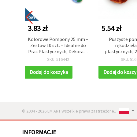
NOWY
3.83 zł
5.54 zł
iach
Kolorowe Pompony 25 mm –
Puszyste po
mm, 260
Zestaw 10 szt. – Idealne do
rękodzieła 
 prac
Prac Plastycznych, Dekoracji
plastycznych, 
alnych
i Projektów DIY
pomarańczowo-c
SKU: 516442
SKU: 516
wnych
szt.
Dodaj do koszyka
Dodaj do koszy
© 2004 - 2026 EM ART Wszelkie prawa zastrzeżone..
INFORMACJE