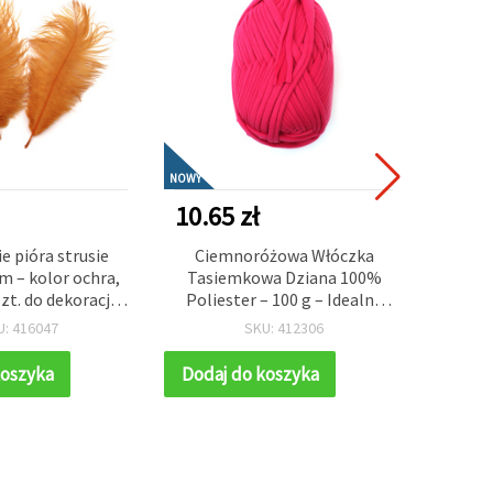
NOWY
NOWY
10.65 zł
11.0
e pióra strusie
Ciemnoróżowa Włóczka
Ko
 – kolor ochra,
Tasiemkowa Dziana 100%
fas
zt. do dekoracji
Poliester – 100 g – Idealna
otwór 
zieła, akcesoriów
na Szydełkowanie, Druty i
teal t
U: 416047
SKU: 412306
h i stylowych
Kreatywne Projekty DIY
ji eventowych
koszyka
Dodaj do koszyka
Dodaj