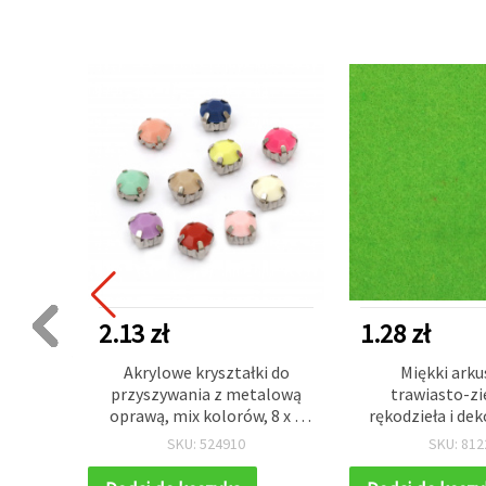
2.13 zł
1.28 zł
znego
Akrylowe kryształki do
Miękki arkus
beżowe,
przyszywania z metalową
trawiasto-zi
oprawą, mix kolorów, 8 x 6
rękodzieła i dek
mm, otwór 2,5 mm –
mm 20×30 cm (A
SKU: 524910
SKU: 812
opakowanie 10 szt.