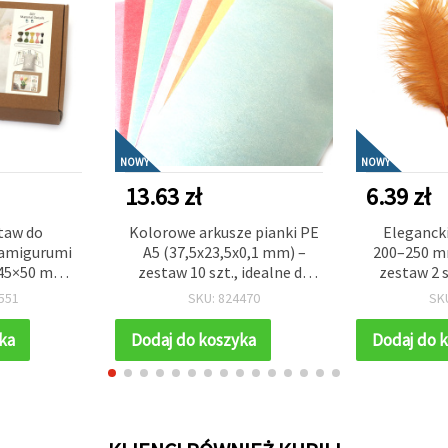
NOWY
NOWY
13.63 zł
6.39 zł
taw do
Kolorowe arkusze pianki PE
Elegancki
 amigurumi
A5 (37,5x23,5x0,1 mm) –
200–250 mm
×45×50 mm,
zestaw 10 szt., idealne do
zestaw 2 s
jący projekt
prac plastycznych dla dzieci,
DIY, rękod
551
SKU: 824470
SK
dealny na
projektów szkolnych i
modowyc
y prezent i
kreatywnych dekoracji DIY
aranżac
ka
Dodaj do koszyka
Dodaj do 
rację DIY