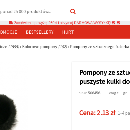
Zamówienia powyżej 260zł i otrzymaj DARMOWĄ WYSYŁKĘ!
OMOCJE
BESTSELLERY
HURT
nicze
(1595)
›
Kolorowe pompony
(162)
›
Pompony ze sztucznego futerka 25
Pompony ze sztuc
puszyste kulki do
SKU:
506456
Waga: 1 gr.
Cena:
2.13 zł
1-4 pa