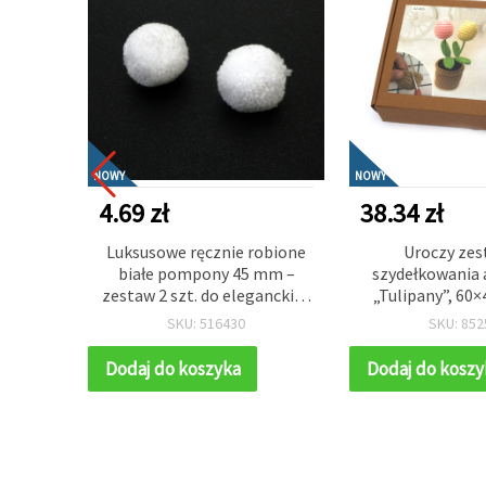
NOWY
NOWY
4.69 zł
38.34 zł
 mm –
Luksusowe ręcznie robione
Uroczy zes
e z
białe pompony 45 mm –
szydełkowania
iem,
zestaw 2 szt. do eleganckich
„Tulipany”, 60
1 mm,
dekoracji domu, stylowych
GZ2025 – relaksu
SKU: 516430
SKU: 852
 do
prac kreatywnych i ozdób na
na szydełku, i
ącej
prezenty
ręcznie robion
Dodaj do koszyka
Dodaj do koszy
a DIY
wiosenną deko