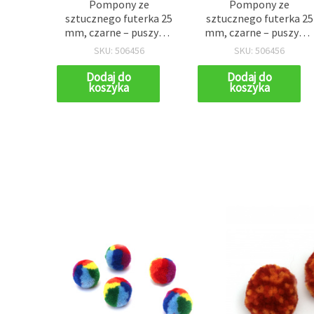
Pompony ze
Pompony ze
sztucznego futerka 25
sztucznego futerka 25
mm, czarne – puszyste
mm, czarne – puszyst
kulki do rękodzieła i
kulki do rękodzieła i
SKU: 506456
SKU: 506456
akcesoriów, 2 szt.
akcesoriów, 2 szt.
Dodaj do
Dodaj do
koszyka
koszyka