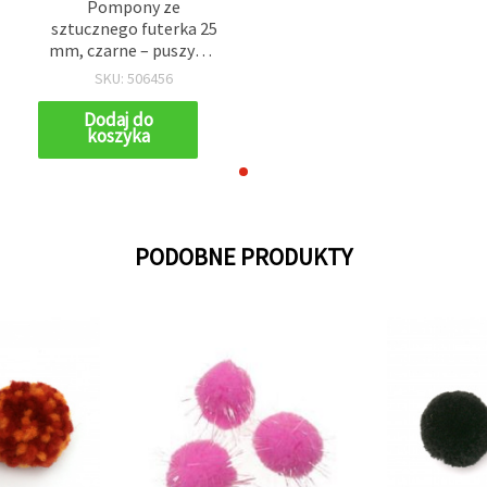
Pompony ze
sztucznego futerka 25
e
mm, czarne – puszyste
kulki do rękodzieła i
SKU: 506456
akcesoriów, 2 szt.
Dodaj do
koszyka
PODOBNE PRODUKTY