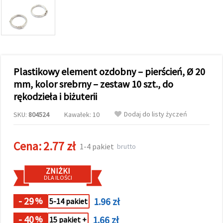
wyświetlać
bardziej
trafne treści
oraz
reklamy,
również
przy
wsparciu
Plastikowy element ozdobny – pierścień, Ø 20
naszych
partnerów
mm, kolor srebrny – zestaw 10 szt., do
analitycznych
rękodzieła i biżuterii
i
marketingowych.
Dodaj do listy życzeń
SKU:
804524
Kawałek: 10
Możesz
zgodzić się
na
używanie
Cena:
2.77 zł
1-4 pakiet
brutto
wszystkich
plików
cookie,
ZNIŻKI
klikając
DLA ILOŚCI
"Akceptuj
wszystkie!"
lub
- 29
1.96 zł
%
5-14 pakiet
wskazać
swoje
- 40
1.66 zł
%
preferencje
15 pakiet +