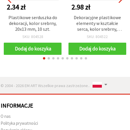
2.34 zł
2.98 zł
Plastikowe serduszka do
Dekoracyjne plastikowe
dekoracji, kolor srebrny,
elementy w kształcie
20x13 mm, 10 szt.
serca, kolor srebrny,
28×17 mm – 10 szt.
SKU: 804528
SKU: 804522
Dodaj do koszyka
Dodaj do koszyka
© 2004 - 2026 EM ART Wszelkie prawa zastrzeżone..
INFORMACJE
O nas
Polityka prywatności