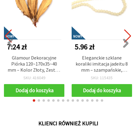
NOWY
NOWY
7.24 zł
5.96 zł
Glamour Dekoracyjne
Eleganckie szklane
Piórka 120~170x35~40
koraliki imitacja jadeitu 8
mm – Kolor Złoty, Zestaw
mm – szampańskie,
4 szt. do Ozdób
otwór 1 mm, sznur ok. 105
SKU: 416049
SKU: 115435
Świątecznych, Rękodzieła
szt. – do wyrobu biżuterii
i Dekoracji Eventowych
handmade i luksusowych
Dodaj do koszyka
Dodaj do koszyka
projektów DIY
KLIENCI RÓWNIEŻ KUPILI