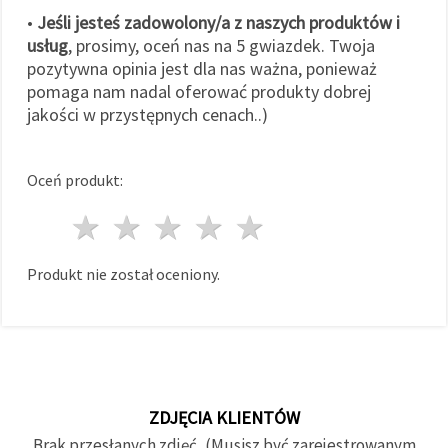
•
Jeśli jesteś zadowolony/a z naszych produktów i
usług
, prosimy, oceń nas na 5 gwiazdek. Twoja
pozytywna opinia jest dla nas ważna, ponieważ
pomaga nam nadal oferować produkty dobrej
jakości w przystępnych cenach..)
Oceń produkt:
1 gwiazda
2 gwiazdy
3 gwiazdy
4 gwiazdy
5 gwiazdy
Produkt nie został oceniony.
ZDJĘCIA KLIENTÓW
Brak przesłanych zdjęć, (Musisz być zarejestrowanym