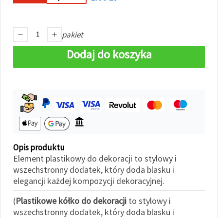
w
Ustawieniach,
wybierając
dany typ
pakiet
plików
cookie i
klikając
Dodaj do koszyka
przycisk
"Zapisz"
Akceptuj
wszystkie
Ustawienia
Opis produktu
Element plastikowy do dekoracji to stylowy i
wszechstronny dodatek, który doda blasku i
elegancji każdej kompozycji dekoracyjnej.
(
Plastikowe kółko do dekoracji
to stylowy i
wszechstronny dodatek, który doda blasku i