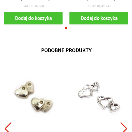
zestaw 10 szt., do
zestaw 10 szt., do
SKU: 804524
SKU: 804524
rękodzieła i biżuterii
rękodzieła i biżuterii
Dodaj do koszyka
Dodaj do koszyka
PODOBNE PRODUKTY