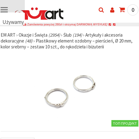
0
Używamy
Zamówienia powyżej 260zł i otrzymaj DARMOWĄ WYSYŁKĘ!
plików
EM ART
›
Okazje i Święta
(2954)
›
Ślub
(194)
›
Artykuły i akcesoria
cookie
dekoracyjne
(48)
›
Plastikowy element ozdobny – pierścień, Ø 20 mm,
🍪
kolor srebrny – zestaw 10 szt., do rękodzieła i biżuterii
Używamy
plików
cookie i
podobnych
technologii,
aby
zapewnić
prawidłowe
działanie
strony
internetowej,
poprawić
komfort
korzystania
z niej oraz,
ТОП ПРОДУКТ
za Państwa
zgodą,
analizować
ruch i