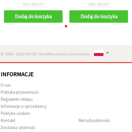
10 szt.
10 szt.
SKU: 603257
SKU: 603257
Dodaj do koszyka
Dodaj do koszyka
© 2004 - 2026 EM ART Wszelkie prawa zastrzeżone..
INFORMACJE
O nas
Polityka prywatności
Regulamin sklepu
Informacje o sprzedawcy
Polityka cookies
Kontakt
Metoda płatności
Dostawa i płatność