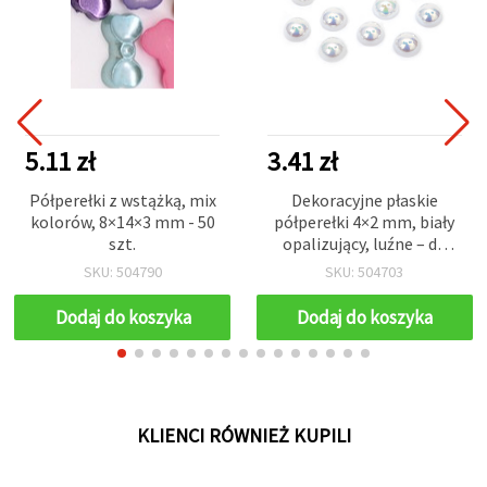
5.11 zł
3.41 zł
Półperełki z wstążką, mix
Dekoracyjne płaskie
kolorów, 8×14×3 mm - 50
półperełki 4×2 mm, biały
szt.
opalizujący, luźne – do
szycia, strojów, DIY,
SKU: 504790
SKU: 504703
rękodzieła i
scrapbookingu, 250 szt.
Dodaj do koszyka
Dodaj do koszyka
KLIENCI RÓWNIEŻ KUPILI