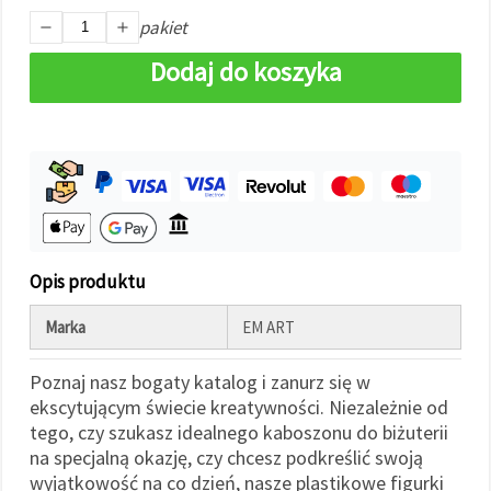
w
pakiet
Ustawieniach,
wybierając
dany typ
Dodaj do koszyka
plików
cookie i
klikając
przycisk
"Zapisz"
Akceptuj
wszystkie
Ustawienia
Opis produktu
Marka
EM ART
Poznaj nasz bogaty katalog i zanurz się w
ekscytującym świecie kreatywności. Niezależnie od
tego, czy szukasz idealnego kaboszonu do biżuterii
na specjalną okazję, czy chcesz podkreślić swoją
wyjątkowość na co dzień, nasze plastikowe figurki