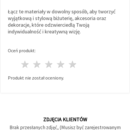
Łącz te materiały w dowolny sposób, aby tworzyć
wyjątkową i stylową biżuterię, akcesoria oraz
dekoracje, które odzwierciedlą Twoją
indywidualność i kreatywną wizję.
Oceń produkt:
1 gwiazda
2 gwiazdy
3 gwiazdy
4 gwiazdy
5 gwiazdy
Produkt nie został oceniony.
ZDJĘCIA KLIENTÓW
Brak przesłanych zdjęć, (Musisz być zarejestrowanym