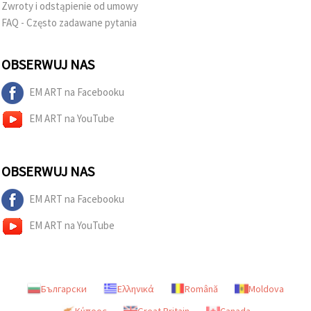
Zwroty i odstąpienie od umowy
FAQ - Często zadawane pytania
OBSERWUJ NAS
EM ART na Facebooku
EM ART na YouTube
OBSERWUJ NAS
EM ART na Facebooku
EM ART na YouTube
Български
Ελληνικά
Română
Moldova
Κύπρος
Great Britain
Canada