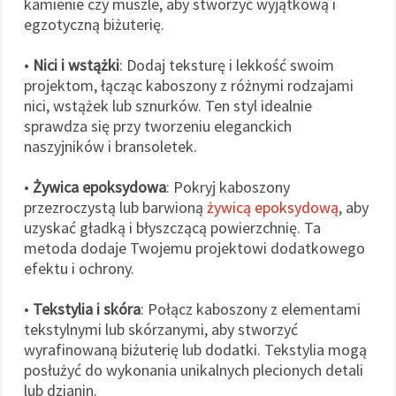
kamienie czy muszle, aby stworzyć wyjątkową i
egzotyczną biżuterię.
•
Nici i wstążki
: Dodaj teksturę i lekkość swoim
projektom, łącząc kaboszony z różnymi rodzajami
nici, wstążek lub sznurków. Ten styl idealnie
sprawdza się przy tworzeniu eleganckich
naszyjników i bransoletek.
•
Żywica epoksydowa
: Pokryj kaboszony
przezroczystą lub barwioną
żywicą epoksydową
, aby
uzyskać gładką i błyszczącą powierzchnię. Ta
metoda dodaje Twojemu projektowi dodatkowego
efektu i ochrony.
•
Tekstylia i skóra
: Połącz kaboszony z elementami
tekstylnymi lub skórzanymi, aby stworzyć
wyrafinowaną biżuterię lub dodatki. Tekstylia mogą
posłużyć do wykonania unikalnych plecionych detali
lub dzianin.