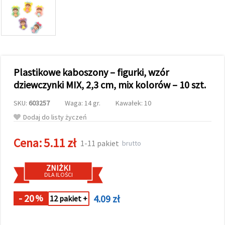
wyświetlać
bardziej
trafne treści
oraz
reklamy,
również
przy
wsparciu
Plastikowe kaboszony – figurki, wzór
naszych
partnerów
dziewczynki MIX, 2,3 cm, mix kolorów – 10 szt.
analitycznych
i
SKU:
603257
Waga: 14 gr.
Kawałek: 10
marketingowych.
Możesz
Dodaj do listy życzeń
zgodzić się
na
Cena:
5.11 zł
używanie
1-11 pakiet
brutto
wszystkich
plików
cookie,
ZNIŻKI
klikając
DLA ILOŚCI
"Akceptuj
wszystkie!"
lub
- 20
4.09 zł
%
12 pakiet +
wskazać
swoje
preferencje