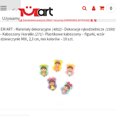
0
Używamy
Zamówienia powyżej 260zł i otrzymaj DARMOWĄ WYSYŁKĘ!
plików
EM ART
›
Materiały dekoracyjne
(4852)
›
Dekoracje rękodzielnicze
(1595)
cookie
›
Kaboszony i koraliki
(271)
›
Plastikowe kaboszony – figurki, wzór
🍪
dziewczynki MIX, 2,3 cm, mix kolorów – 10 szt.
Używamy
plików
cookie i
podobnych
technologii,
aby
zapewnić
prawidłowe
działanie
strony
internetowej,
poprawić
komfort
korzystania
z niej oraz,
za Państwa
zgodą,
analizować
ruch i