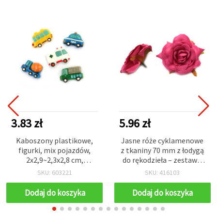
3.83 zł
5.96 zł
Kaboszony plastikowe,
Jasne róże cyklamenowe
figurki, mix pojazdów,
z tkaniny 70 mm z łodygą
2x2,9~2,3x2,8 cm,
do rękodzieła – zestaw 2
wielokolorowe, 5 szt.
szt.
SKU: 603221
SKU: 416103
Dodaj do koszyka
Dodaj do koszyka