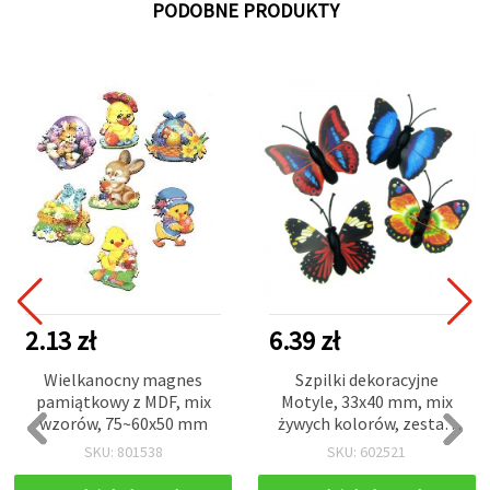
PODOBNE PRODUKTY
2.13 zł
6.39 zł
Wielkanocny magnes
Szpilki dekoracyjne
pamiątkowy z MDF, mix
Motyle, 33x40 mm, mix
wzorów, 75~60x50 mm
żywych kolorów, zestaw
10 szt. – łatwe w
SKU: 801538
SKU: 602521
mocowaniu ozdoby do
DIY, scrapbookingu i