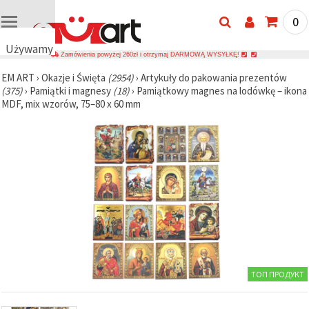
0
Używamy
Zamówienia powyżej 260zł i otrzymaj DARMOWĄ WYSYŁKĘ!
plików
EM ART
›
Okazje i Święta
(2954)
›
Artykuły do pakowania prezentów
cookie
(375)
›
Pamiątki i magnesy
(18)
›
Pamiątkowy magnes na lodówkę – ikona
🍪
MDF, mix wzorów, 75–80 x 60 mm
Używamy
plików
cookie i
podobnych
technologii,
aby
zapewnić
prawidłowe
działanie
strony
internetowej,
poprawić
komfort
korzystania
z niej oraz,
ТОП ПРОДУКТ
za Państwa
zgodą,
analizować
ruch i