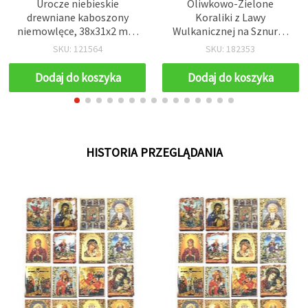
Urocze niebieskie
Oliwkowo-Zielone
drewniane kaboszony
Koraliki z Lawy
niemowlęce, 38x31x2 mm
Wulkanicznej na Sznurze
– idealne na baby shower,
– Okrągłe 8 mm ~49 szt.,
SKU: 121564
SKU: 182353
do scrapbookingu i
do Biżuterii DIY, Naturalne
dekoracji DIY, zestaw 10
i Uziemiające Projekty
Dodaj do koszyka
Dodaj do koszyka
szt.
Kreatywne
HISTORIA PRZEGLĄDANIA