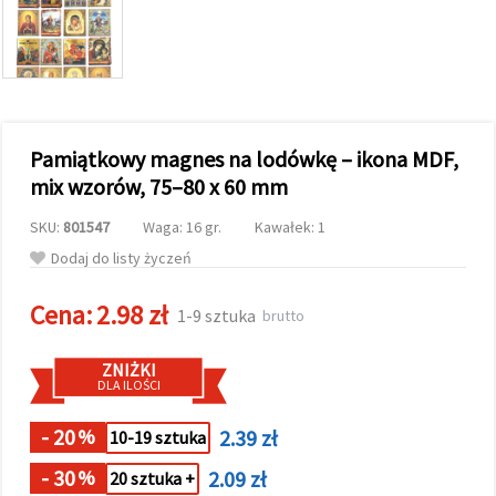
wyświetlać
bardziej
trafne treści
oraz
reklamy,
również
przy
wsparciu
Pamiątkowy magnes na lodówkę – ikona MDF,
naszych
partnerów
mix wzorów, 75–80 x 60 mm
analitycznych
i
SKU:
801547
Waga: 16 gr.
Kawałek: 1
marketingowych.
Możesz
Dodaj do listy życzeń
zgodzić się
na
Cena:
2.98 zł
używanie
1-9 sztuka
brutto
wszystkich
plików
cookie,
ZNIŻKI
klikając
DLA ILOŚCI
"Akceptuj
wszystkie!"
lub
- 20
2.39 zł
%
10-19 sztuka
wskazać
swoje
- 30
2.09 zł
%
20 sztuka +
preferencje