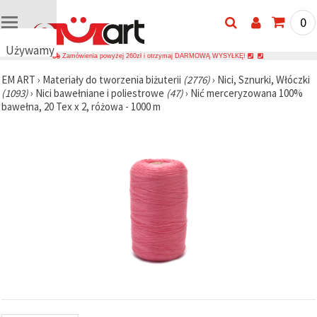
0
Używamy
Zamówienia powyżej 260zł i otrzymaj DARMOWĄ WYSYŁKĘ!
plików
EM ART
›
Materiały do tworzenia biżuterii
(2776)
›
Nici, Sznurki, Włóczki
cookie
(1093)
›
Nici bawełniane i poliestrowe
(47)
›
Nić merceryzowana 100%
🍪
bawełna, 20 Tex x 2, różowa - 1000 m
Używamy
plików
cookie i
podobnych
technologii,
aby
zapewnić
prawidłowe
działanie
strony
internetowej,
poprawić
komfort
korzystania
z niej oraz,
za Państwa
zgodą,
analizować
ruch i