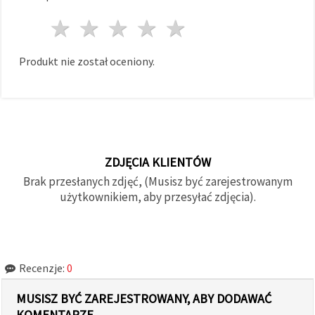
1 gwiazda
2 gwiazdy
3 gwiazdy
4 gwiazdy
5 gwiazdy
Produkt nie został oceniony.
ZDJĘCIA KLIENTÓW
Brak przesłanych zdjęć, (Musisz być zarejestrowanym
użytkownikiem, aby przesyłać zdjęcia).
Recenzje:
0
MUSISZ BYĆ ZAREJESTROWANY, ABY DODAWAĆ
KOMENTARZE