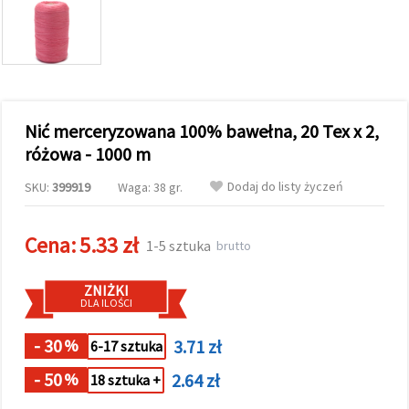
wyświetlać
bardziej
trafne treści
oraz
reklamy,
również
przy
wsparciu
Nić merceryzowana 100% bawełna, 20 Tex x 2,
naszych
partnerów
różowa - 1000 m
analitycznych
i
Dodaj do listy życzeń
SKU:
399919
Waga: 38 gr.
marketingowych.
Możesz
zgodzić się
Cena:
5.33 zł
na
1-5 sztuka
brutto
używanie
wszystkich
plików
ZNIŻKI
cookie,
DLA ILOŚCI
klikając
"Akceptuj
wszystkie!"
- 30
3.71 zł
%
6-17 sztuka
lub
wskazać
- 50
2.64 zł
%
18 sztuka +
swoje
preferencje