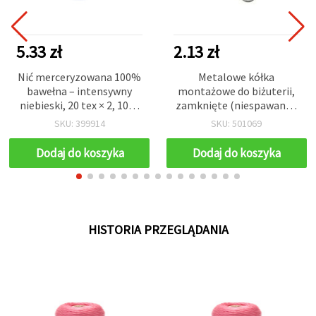
5.33 zł
2.13 zł
Nić merceryzowana 100%
Metalowe kółka
bawełna – intensywny
montażowe do biżuterii,
niebieski, 20 tex × 2, 1000
zamknięte (niespawane),
m – gładka i wytrzymała,
kolor srebrny 7x0,7 mm –
SKU: 399914
SKU: 501069
do szycia i rękodzieła
200 szt.
Dodaj do koszyka
Dodaj do koszyka
HISTORIA PRZEGLĄDANIA