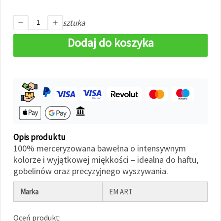
w
Ustawieniach,
wybierając
sztuka
dany typ
plików
Dodaj do koszyka
cookie i
klikając
przycisk
"Zapisz"
Akceptuj
wszystkie
Ustawienia
Opis produktu
100% merceryzowana bawełna o intensywnym
kolorze i wyjątkowej miękkości – idealna do haftu,
gobelinów oraz precyzyjnego wyszywania.
Marka
EM ART
Oceń produkt: