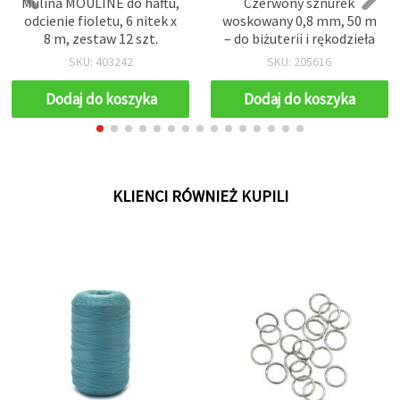
Mulina MOULINE do haftu,
Czerwony sznurek
odcienie fioletu, 6 nitek x
woskowany 0,8 mm, 50 m
8 m, zestaw 12 szt.
– do biżuterii i rękodzieła
SKU: 403242
SKU: 205616
Dodaj do koszyka
Dodaj do koszyka
KLIENCI RÓWNIEŻ KUPILI