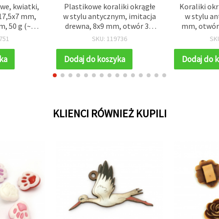
we, kwiatki,
Plastikowe koraliki okrągłe
Koraliki ok
 17,5x7 mm,
w stylu antycznym, imitacja
w stylu a
m, 50 g (~75
drewna, 8x9 mm, otwór 3,5
mm, otwór
mm, brązowe – 50 g (ok. 130
20 g
751
SKU: 119736
SK
szt.)
ka
Dodaj do koszyka
Dodaj do 
KLIENCI RÓWNIEŻ KUPILI