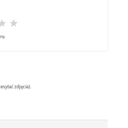
azda
wiazdy
3 gwiazdy
4 gwiazdy
5 gwiazdy
ny.
syłać zdjęcia).