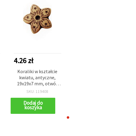
4.26 zł
Koraliki w kształcie
kwiatu, antyczne,
19x19x7 mm, otwór
9x3 mm, brązowe, 50 g
SKU: 119408
(~55 szt.)
Dodaj do
koszyka