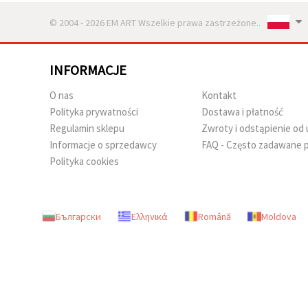
© 2004 - 2026 EM ART Wszelkie prawa zastrzeżone..
INFORMACJE
O nas
Kontakt
Polityka prywatności
Dostawa i płatność
Regulamin sklepu
Zwroty i odstąpienie o
Informacje o sprzedawcy
FAQ - Często zadawane p
Polityka cookies
Български
Ελληνικά
Română
Moldova