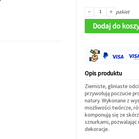
pakiet
Dodaj do kosz
Opis produktu
Ziemiste, gliniaste odc
przywołują poczucie pro
natury. Wykonane z wyso
możliwości twórcze, ró
komponują się ze skór
sznurkami, pozwalając n
dekoracje.