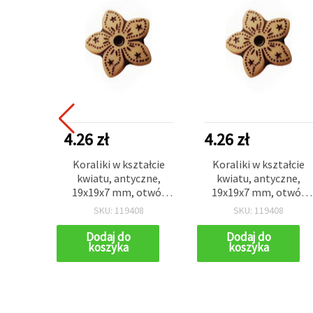
4.26 zł
4.26 zł
Koraliki w kształcie
Koraliki w kształcie
kwiatu, antyczne,
kwiatu, antyczne,
19x19x7 mm, otwór
19x19x7 mm, otwór
9x3 mm, brązowe, 50 g
9x3 mm, brązowe, 50 g
SKU: 119408
SKU: 119408
(~55 szt.)
(~55 szt.)
Dodaj do
Dodaj do
koszyka
koszyka