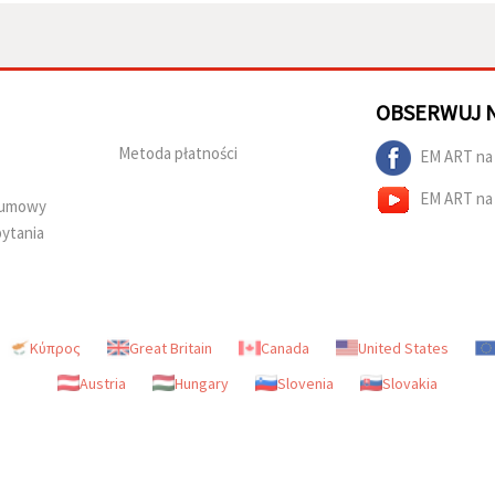
OBSERWUJ 
Metoda płatności
EM ART na
EM ART na
d umowy
ytania
Κύπρος
Great Britain
Canada
United States
Austria
Hungary
Slovenia
Slovakia