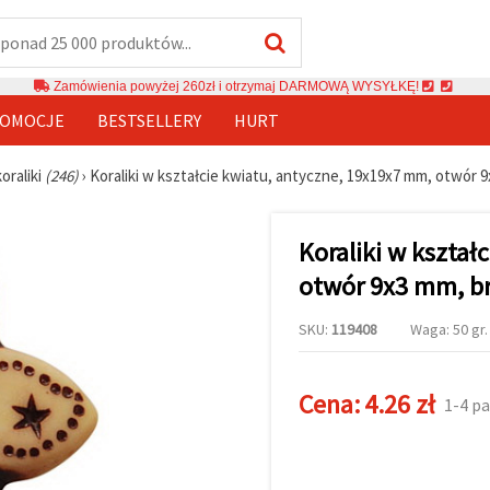
Zamówienia powyżej 260zł i otrzymaj DARMOWĄ WYSYŁKĘ!
OMOCJE
BESTSELLERY
HURT
oraliki
(246)
›
Koraliki w kształcie kwiatu, antyczne, 19x19x7 mm, otwór 9
Koraliki w kształ
otwór 9x3 mm, br
SKU:
119408
Waga: 50 gr.
Cena:
4.26 zł
1-4 pa