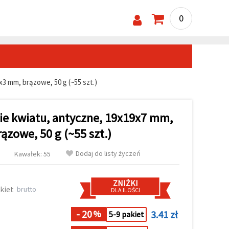
0
x3 mm, brązowe, 50 g (~55 szt.)
cie kwiatu, antyczne, 19x19x7 mm,
ązowe, 50 g (~55 szt.)
Dodaj do listy życzeń
Kawałek: 55
ZNIŻKI
kiet
brutto
DLA ILOŚCI
- 20
3.41 zł
%
5-9 pakiet