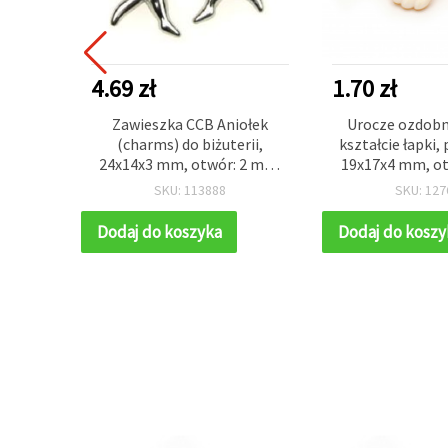
4.69 zł
1.70 zł
eniowe
Zawieszka CCB Aniołek
Urocze ozdobn
 kolor
(charms) do biżuterii,
kształcie łapki,
50 szt.
24x14x3 mm, otwór: 2 mm,
19x17x4 mm, o
kolor srebrny – 20 g (~60
kolory mieszane
SKU: 113888
SKU: 127
szt.)
szt.
Dodaj do koszyka
Dodaj do koszy