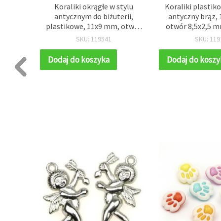
stylu
Koraliki okrągłe w stylu
Koraliki plastiko
 otwór
antycznym do biżuterii,
antyczny brąz,
 (~56
plastikowe, 11x9 mm, otwór
otwór 8,5x2,5 m
4 mm, brązowe, 50 g (~65
szt.)
SKU: 119541
SKU: 119
szt.)
Dodaj do koszyka
Dodaj do koszy