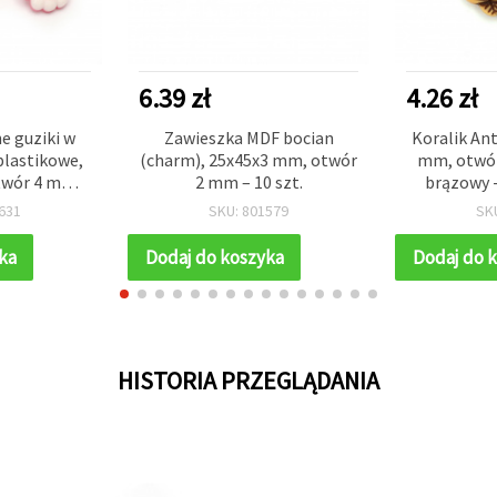
6.39 zł
4.26 zł
e guziki w
Zawieszka MDF bocian
Koralik An
 plastikowe,
(charm), 25x45x3 mm, otwór
mm, otwór
twór 4 mm,
2 mm – 10 szt.
brązowy -
 (MIX) - 10
631
SKU: 801579
SK
ka
Dodaj do koszyka
Dodaj do 
HISTORIA PRZEGLĄDANIA