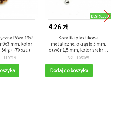
BESTSELLER
4.26 zł
4.26 
tyczna Róża 19x8
Koraliki plastikowe
Korali
 9x3 mm, kolor
metaliczne, okrągłe 5 mm,
mot
 50 g (~70 szt.)
otwór 1,5 mm, kolor srebrny
15x1
– 50 g (~700 szt.)
brąz
U: 119719
SKU: 105065
koszyka
Dodaj do koszyka
Dodaj