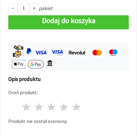
w
Ustawieniach,
pakiet
wybierając
dany typ
Dodaj do koszyka
plików
cookie i
klikając
przycisk
"Zapisz"
Akceptuj
wszystkie
Ustawienia
Opis produktu
Oceń produkt:
1 gwiazda
2 gwiazdy
3 gwiazdy
4 gwiazdy
5 gwiazdy
Produkt nie został oceniony.