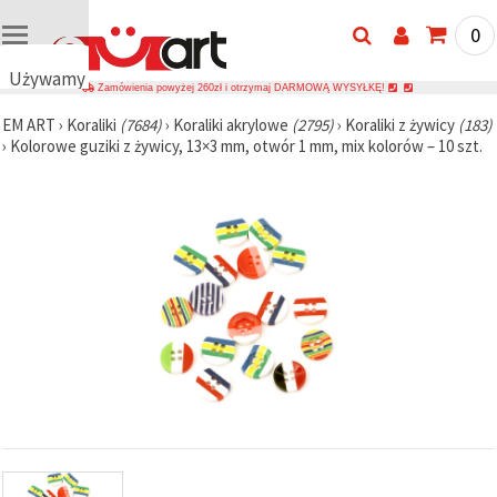
0
Używamy
Zamówienia powyżej 260zł i otrzymaj DARMOWĄ WYSYŁKĘ!
plików
EM ART
›
Koraliki
(7684)
›
Koraliki akrylowe
(2795)
›
Koraliki z żywicy
(183)
cookie
›
Kolorowe guziki z żywicy, 13×3 mm, otwór 1 mm, mix kolorów – 10 szt.
🍪
Używamy
plików
cookie i
podobnych
technologii,
aby
zapewnić
prawidłowe
działanie
strony
internetowej,
poprawić
komfort
korzystania
z niej oraz,
za Państwa
zgodą,
analizować
ruch i