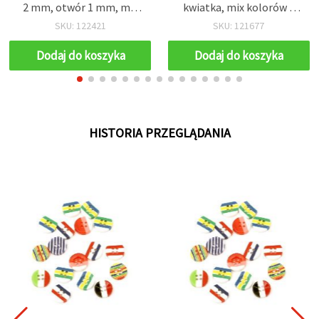
2 mm, otwór 1 mm, mix
kwiatka, mix kolorów –
kolorów, zestaw 10 szt.,
Ø40 mm, grubość 2,5 mm,
SKU: 122421
SKU: 121677
do szycia, scrapbookingu i
otwory 2 mm, zestaw 10
dekoracji
szt. – do dekoracji, szycia,
Dodaj do koszyka
Dodaj do koszyka
scrapbookingu i
projektów
hobbystycznych
HISTORIA PRZEGLĄDANIA