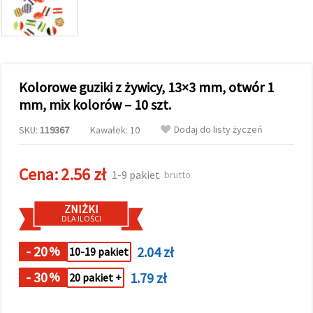
wyświetlać
bardziej
trafne treści
oraz
reklamy,
również
przy
Kolorowe guziki z żywicy, 13×3 mm, otwór 1
wsparciu
naszych
mm, mix kolorów – 10 szt.
partnerów
analitycznych
Dodaj do listy życzeń
SKU:
119367
Kawałek: 10
i
marketingowych.
Możesz
Cena:
2.56 zł
zgodzić się
1-9 pakiet
brutto
na
używanie
wszystkich
ZNIŻKI
plików
DLA ILOŚCI
cookie,
klikając
- 20
2.04 zł
%
"Akceptuj
10-19 pakiet
wszystkie!"
lub
- 30
1.79 zł
%
20 pakiet +
wskazać
swoje
preferencje