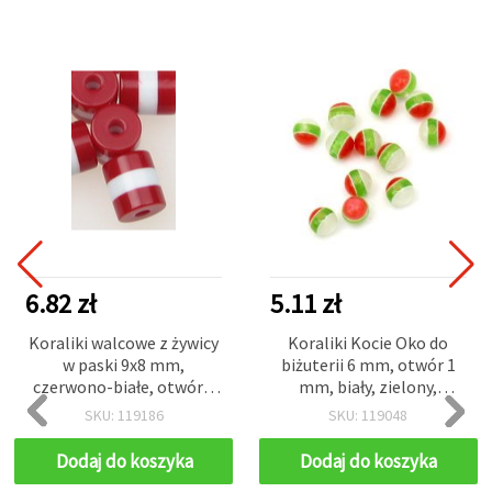
6.82 zł
5.11 zł
Koraliki walcowe z żywicy
Koraliki Kocie Oko do
w paski 9x8 mm,
biżuterii 6 mm, otwór 1
czerwono-białe, otwór 2
mm, biały, zielony,
mm – 50 szt.
czerwony — mix w
SKU: 119186
SKU: 119048
opakowaniu, 50 szt.
Dodaj do koszyka
Dodaj do koszyka