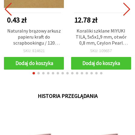
0.43 zł
12.78 zł
Naturalny brązowy arkusz
Koraliki szklane MIYUKI
papieru kraft do
TILA, 5x5x1,9 mm, otwór
scrapbookingu / 120
0,8 mm, Ceylon Pearl
g/m², A4 (21 x 29,7 cm) – 1
Green, 4 g (ok. 41 szt.)
SKU: 824621
SKU: 109657
szt.
Dodaj do koszyka
Dodaj do koszyka
HISTORIA PRZEGLĄDANIA