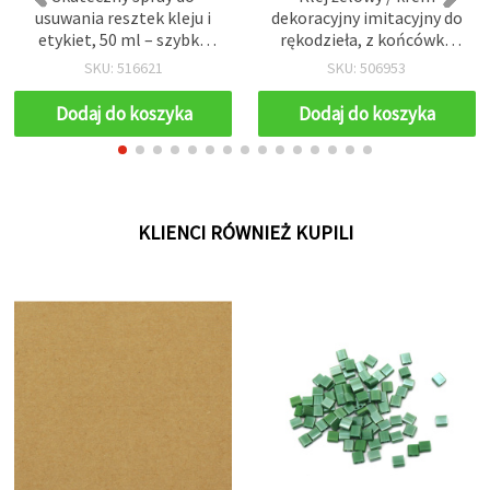
usuwania resztek kleju i
dekoracyjny imitacyjny do
etykiet, 50 ml – szybko
rękodzieła, z końcówką
usuwa lepkie ślady i
aplikatora, jasnożółty –
SKU: 516621
SKU: 506953
pozostałości kleju z
50 ml
różnych powierzchni
Dodaj do koszyka
Dodaj do koszyka
KLIENCI RÓWNIEŻ KUPILI