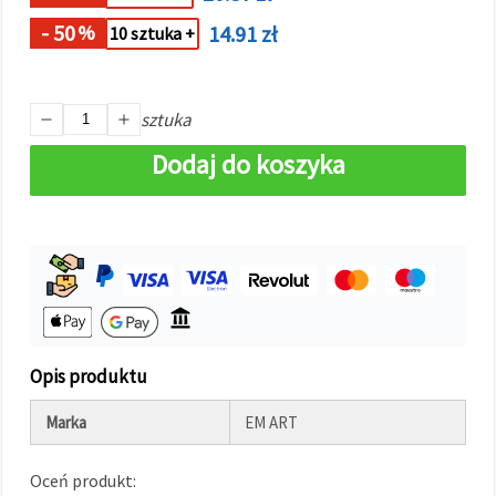
w
Ustawieniach,
- 50
14.91 zł
%
10 sztuka +
wybierając
dany typ
plików
cookie i
klikając
sztuka
przycisk
"Zapisz"
Dodaj do koszyka
Akceptuj
wszystkie
Ustawienia
Opis produktu
Marka
EM ART
Oceń produkt: