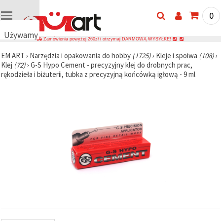
0
Używamy
Zamówienia powyżej 260zł i otrzymaj DARMOWĄ WYSYŁKĘ!
plików
EM ART
›
Narzędzia i opakowania do hobby
(1725)
›
Kleje i spoiwa
(108)
›
cookie
Klej
(72)
›
G-S Hypo Cement - precyzyjny klej do drobnych prac,
🍪
rękodzieła i biżuterii, tubka z precyzyjną końcówką igłową - 9 ml
Używamy
plików
cookie i
podobnych
technologii,
aby
zapewnić
prawidłowe
działanie
strony
internetowej,
poprawić
komfort
korzystania
z niej oraz,
za Państwa
zgodą,
analizować
ruch i