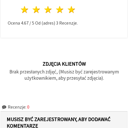
1 gwiazda
2 gwiazdy
3 gwiazdy
4 gwiazdy
5 gwiazdy
Ocena
4.67
/
5
Od (adres)
3
Recenzje.
ZDJĘCIA KLIENTÓW
Brak przesłanych zdjęć, (Musisz być zarejestrowanym
użytkownikiem, aby przesyłać zdjęcia).
Recenzje:
0
MUSISZ BYĆ ZAREJESTROWANY, ABY DODAWAĆ
KOMENTARZE