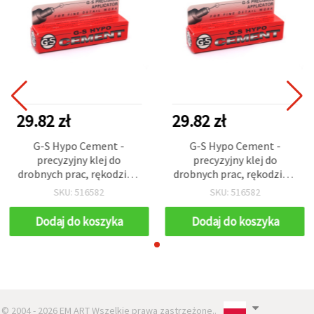
29.82 zł
29.82 zł
G-S Hypo Cement -
G-S Hypo Cement -
precyzyjny klej do
precyzyjny klej do
drobnych prac, rękodzieła
drobnych prac, rękodzieła
i biżuterii, tubka z
i biżuterii, tubka z
SKU: 516582
SKU: 516582
precyzyjną końcówką
precyzyjną końcówką
igłową - 9 ml
igłową - 9 ml
Dodaj do koszyka
Dodaj do koszyka
© 2004 - 2026 EM ART Wszelkie prawa zastrzeżone..