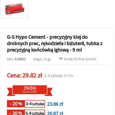
wyświetlać
bardziej
trafne treści
oraz
reklamy,
również
przy
wsparciu
G-S Hypo Cement - precyzyjny klej do
naszych
partnerów
drobnych prac, rękodzieła i biżuterii, tubka z
analitycznych
precyzyjną końcówką igłową - 9 ml
i
marketingowych.
Dodaj do listy życzeń
SKU:
516582
Waga: 15 gr.
Możesz
zgodzić się
na
używanie
Cena:
29.82 zł
1-2 sztuka
brutto
wszystkich
plików
cookie,
ZNIŻKI
klikając
DLA ILOŚCI
"Akceptuj
wszystkie!"
lub
- 20
23.86 zł
%
3-4 sztuka
wskazać
swoje
- 30
20.87 zł
%
preferencje
5-9 sztuka