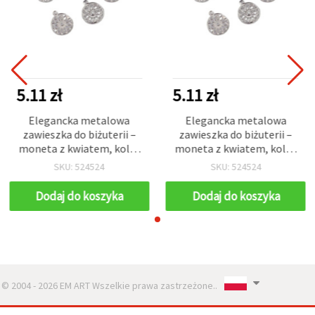
5.11 zł
5.11 zł
Elegancka metalowa
Elegancka metalowa
zawieszka do biżuterii –
zawieszka do biżuterii –
moneta z kwiatem, kolor
moneta z kwiatem, kolor
srebrny, 15 mm, otwór 1,5
srebrny, 15 mm, otwór 1,5
SKU: 524524
SKU: 524524
mm, 50 szt.
mm, 50 szt.
Dodaj do koszyka
Dodaj do koszyka
© 2004 - 2026 EM ART Wszelkie prawa zastrzeżone..