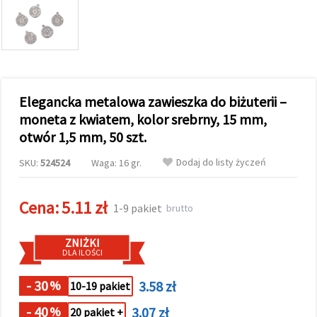
wyświetlać
bardziej
trafne treści
oraz
reklamy,
również
przy
wsparciu
Elegancka metalowa zawieszka do biżuterii –
naszych
partnerów
moneta z kwiatem, kolor srebrny, 15 mm,
analitycznych
otwór 1,5 mm, 50 szt.
i
marketingowych.
Dodaj do listy życzeń
SKU:
524524
Waga: 16 gr.
Możesz
zgodzić się
na
używanie
Cena:
5.11 zł
1-9 pakiet
brutto
wszystkich
plików
cookie,
ZNIŻKI
klikając
DLA ILOŚCI
"Akceptuj
wszystkie!"
lub
- 30
3.58 zł
%
10-19 pakiet
wskazać
swoje
- 40
3.07 zł
%
preferencje
20 pakiet +