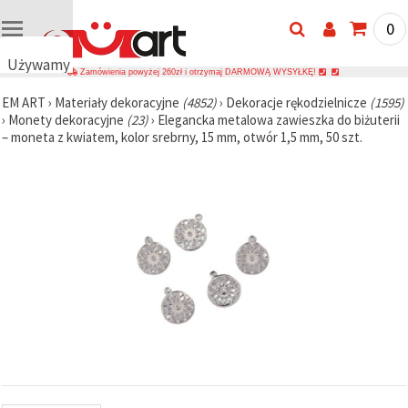
0
Używamy
Zamówienia powyżej 260zł i otrzymaj DARMOWĄ WYSYŁKĘ!
plików
EM ART
›
Materiały dekoracyjne
(4852)
›
Dekoracje rękodzielnicze
(1595)
cookie
›
Monety dekoracyjne
(23)
›
Elegancka metalowa zawieszka do biżuterii
🍪
– moneta z kwiatem, kolor srebrny, 15 mm, otwór 1,5 mm, 50 szt.
Używamy
plików
cookie i
podobnych
technologii,
aby
zapewnić
prawidłowe
działanie
strony
internetowej,
poprawić
komfort
korzystania
z niej oraz,
za Państwa
zgodą,
analizować
ruch i