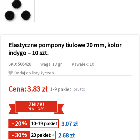
wyświetlać
bardziej
trafne treści
oraz
reklamy,
również
przy
wsparciu
Elastyczne pompony tiulowe 20 mm, kolor
naszych
partnerów
indygo – 10 szt.
analitycznych
i
SKU:
506426
Waga: 13 gr.
Kawałek: 10
marketingowych.
Możesz
Dodaj do listy życzeń
zgodzić się
na
Cena:
3.83 zł
używanie
1-9 pakiet
brutto
wszystkich
plików
cookie,
ZNIŻKI
klikając
DLA ILOŚCI
"Akceptuj
wszystkie!"
lub
- 20
3.07 zł
%
10-19 pakiet
wskazać
swoje
- 30
2.68 zł
%
20 pakiet +
preferencje