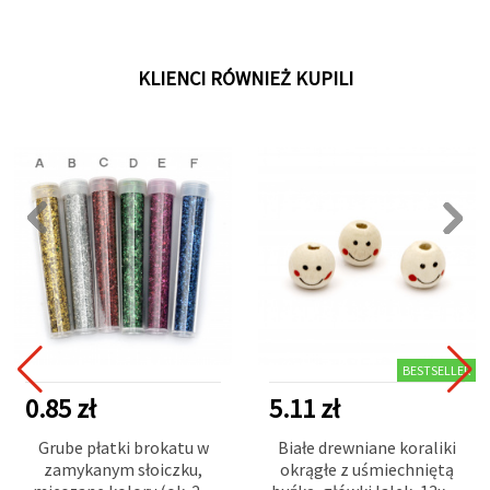
KLIENCI RÓWNIEŻ KUPILI
BESTSELLER
0.85 zł
5.11 zł
Grube płatki brokatu w
Białe drewniane koraliki
zamykanym słoiczku,
okrągłe z uśmiechniętą