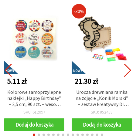
-30%
NOWY
NOWY
5.11 zł
21.30 zł
Kolorowe samoprzylepne
Urocza drewniana ramka
naklejki „Happy Birthday”
na zdjęcie „Konik Morski”
– 2,5 cm, 90 szt. – wesołe
– zestaw kreatywny DIY
ozdoby do prezentów,
dla dzieci z gliną
SKU: 612097
SKU: 852458
kartek, zaproszeń i
samoutwardzalną i
dekoracji na urodziny
samoprzylepnymi
Dodaj do koszyka
Dodaj do koszyka
kryształkami do
dekorowania i rękodzieła