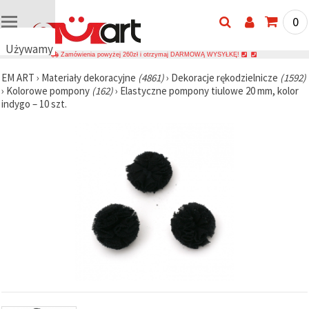
0
Używamy
Zamówienia powyżej 260zł i otrzymaj DARMOWĄ WYSYŁKĘ!
plików
EM ART
›
Materiały dekoracyjne
(4861)
›
Dekoracje rękodzielnicze
(1592)
cookie
›
Kolorowe pompony
(162)
›
Elastyczne pompony tiulowe 20 mm, kolor
🍪
indygo – 10 szt.
Używamy
plików
cookie i
podobnych
technologii,
aby
zapewnić
prawidłowe
działanie
strony
internetowej,
poprawić
komfort
korzystania
z niej oraz,
za Państwa
zgodą,
analizować
ruch i