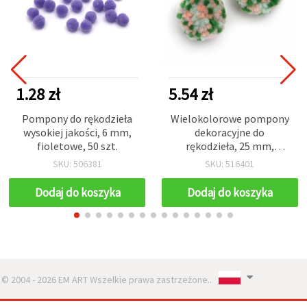
1.28 zł
5.54 zł
Pompony do rękodzieła
Wielokolorowe pompony
wysokiej jakości, 6 mm,
dekoracyjne do
fioletowe, 50 szt.
rękodzieła, 25 mm,
błękitny, różowy, zielony -
SKU: 506381
SKU: 516401
6 szt.
Dodaj do koszyka
Dodaj do koszyka
© 2004 - 2026 EM ART Wszelkie prawa zastrzeżone..