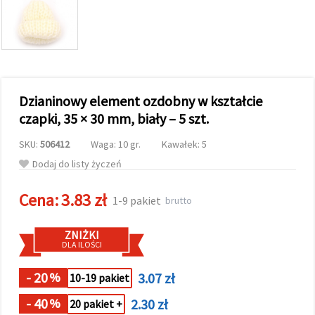
wyświetlać
bardziej
trafne treści
oraz
reklamy,
również
przy
wsparciu
Dzianinowy element ozdobny w kształcie
naszych
partnerów
czapki, 35 × 30 mm, biały – 5 szt.
analitycznych
i
SKU:
506412
Waga: 10 gr.
Kawałek: 5
marketingowych.
Możesz
Dodaj do listy życzeń
zgodzić się
na
Cena:
3.83 zł
używanie
1-9 pakiet
brutto
wszystkich
plików
cookie,
ZNIŻKI
klikając
DLA ILOŚCI
"Akceptuj
wszystkie!"
lub
- 20
3.07 zł
%
10-19 pakiet
wskazać
swoje
- 40
2.30 zł
%
20 pakiet +
preferencje