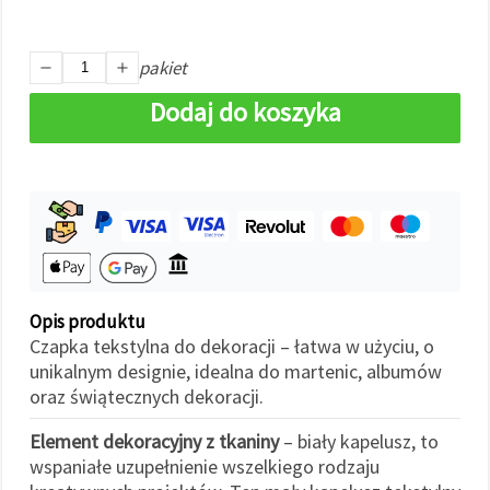
w
Ustawieniach,
wybierając
dany typ
pakiet
plików
cookie i
Dodaj do koszyka
klikając
przycisk
"Zapisz"
Akceptuj
wszystkie
Ustawienia
Opis produktu
Czapka tekstylna do dekoracji – łatwa w użyciu, o
unikalnym designie, idealna do martenic, albumów
oraz świątecznych dekoracji.
Element dekoracyjny z tkaniny
– biały kapelusz, to
wspaniałe uzupełnienie wszelkiego rodzaju