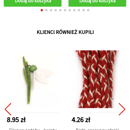
Dodaj do koszyka
Dodaj do koszyka
KLIENCI RÓWNIEŻ KUPILI
8.95 zł
4.26 zł
Filcowe ozdoby – kwiaty
Biało-czerwony płaski