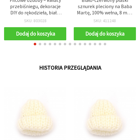
przebiśniegu, dekoracje
sznurek pleciony na Baba
DIY do rękodzieła, białe,
Martę, 100% wełna, 8 mm,
68x28 mm – 10 szt.
3 m
SKU: 803028
SKU: 411248
Dodaj do koszyka
Dodaj do koszyka
HISTORIA PRZEGLĄDANIA