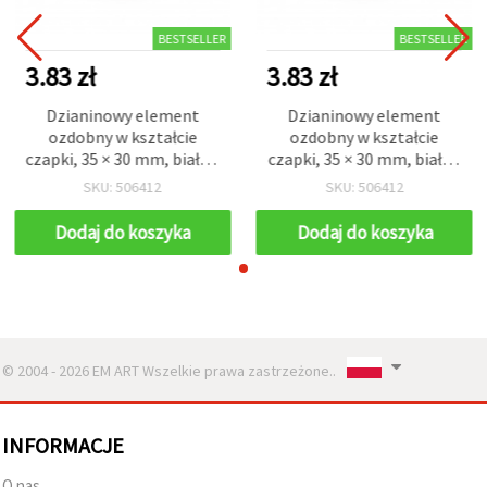
BESTSELLER
BESTSELLER
3.83 zł
3.83 zł
Dzianinowy element
Dzianinowy element
ozdobny w kształcie
ozdobny w kształcie
czapki, 35 × 30 mm, biały –
czapki, 35 × 30 mm, biały –
5 szt.
5 szt.
SKU: 506412
SKU: 506412
Dodaj do koszyka
Dodaj do koszyka
© 2004 - 2026 EM ART Wszelkie prawa zastrzeżone..
INFORMACJE
O nas