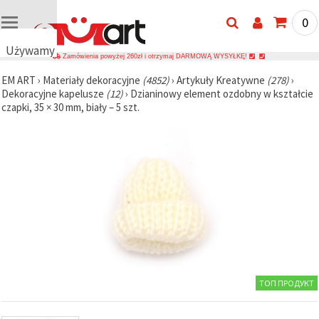
0
Używamy
Zamówienia powyżej 260zł i otrzymaj DARMOWĄ WYSYŁKĘ!
plików
EM ART
›
Materiały dekoracyjne
(4852)
›
Artykuły Kreatywne
(278)
›
cookie
Dekoracyjne kapelusze
(12)
›
Dzianinowy element ozdobny w kształcie
🍪
czapki, 35 × 30 mm, biały – 5 szt.
Używamy
plików
cookie i
podobnych
technologii,
aby
zapewnić
prawidłowe
działanie
strony
internetowej,
poprawić
komfort
korzystania
z niej oraz,
ТОП ПРОДУКТ
za Państwa
zgodą,
analizować
ruch i