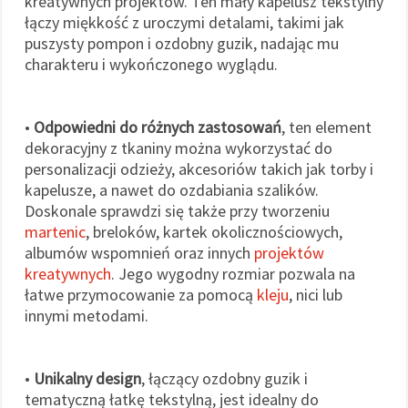
kreatywnych projektów. Ten mały kapelusz tekstylny
łączy miękkość z uroczymi detalami, takimi jak
puszysty pompon i ozdobny guzik, nadając mu
charakteru i wykończonego wyglądu.
•
Odpowiedni do różnych zastosowań
, ten element
dekoracyjny z tkaniny można wykorzystać do
personalizacji odzieży, akcesoriów takich jak torby i
kapelusze, a nawet do ozdabiania szalików.
Doskonale sprawdzi się także przy tworzeniu
martenic
, breloków, kartek okolicznościowych,
albumów wspomnień oraz innych
projektów
kreatywnych
. Jego wygodny rozmiar pozwala na
łatwe przymocowanie za pomocą
kleju
, nici lub
innymi metodami.
•
Unikalny design
, łączący ozdobny guzik i
tematyczną łatkę tekstylną, jest idealny do