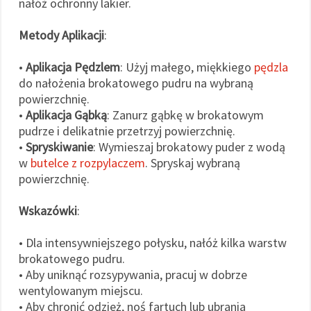
nałóż ochronny lakier.
Metody Aplikacji
:
•
Aplikacja Pędzlem
: Użyj małego, miękkiego
pędzla
do nałożenia brokatowego pudru na wybraną
powierzchnię.
•
Aplikacja Gąbką
: Zanurz gąbkę w brokatowym
pudrze i delikatnie przetrzyj powierzchnię.
•
Spryskiwanie
: Wymieszaj brokatowy puder z wodą
w
butelce z rozpylaczem
. Spryskaj wybraną
powierzchnię.
Wskazówki
:
• Dla intensywniejszego połysku, nałóż kilka warstw
brokatowego pudru.
• Aby uniknąć rozsypywania, pracuj w dobrze
wentylowanym miejscu.
• Aby chronić odzież, noś fartuch lub ubrania