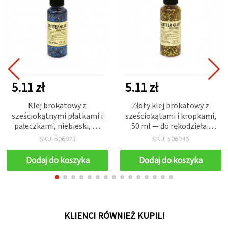
5.11 zł
5.11 zł
Klej brokatowy z
Złoty klej brokatowy z
sześciokątnymi płatkami i
sześciokątami i kropkami,
pałeczkami, niebieski, 50
50 ml — do rękodzieła i
ml – idealny do DIY,
prac plastycznych
SKU: 506923
SKU: 506946
rękodzieła i dekoracji
Dodaj do koszyka
Dodaj do koszyka
KLIENCI RÓWNIEŻ KUPILI