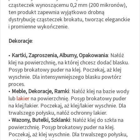
cząsteczek wynoszącemu 0,2 mm (200 mikronów),
ten produkt zapewnia wyjątkowo drobną
dystrybucję cząsteczek brokatu, tworząc eleganckie
i promienne wykończenie.
Dekoracje
:
•
Kartki, Zaproszenia, Albumy, Opakowania
: Nałóż
klej na powierzchnię, na której chcesz dodać blasku.
Posyp brokatowy puder na klej. Poczekaj, aż klej
wyschnie. Dla intensywniejszego blasku powtórz
proces.
•
Meble, Dekoracje, Ramki
: Nałóż klej na bazie wody
lub
lakier
na powierzchnię. Posyp brokatowy puder
na klej/lakier. Poczekaj, aż klej/lakier wyschnie. Dla
trwalszego połysku, nałóż ochronny lakier.
•
Wazony, Butelki, Szklanki
: Nałóż klej do szkła na
powierzchnię. Posyp brokatowy puder na klej.
Poczekaj, aż klej wyschnie. Dla trwalszego połysku,