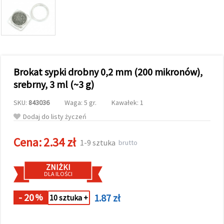
wyświetlać
bardziej
trafne treści
oraz
reklamy,
również
przy
wsparciu
Brokat sypki drobny 0,2 mm (200 mikronów),
naszych
partnerów
srebrny, 3 ml (~3 g)
analitycznych
i
SKU:
843036
Waga: 5 gr.
Kawałek: 1
marketingowych.
Możesz
Dodaj do listy życzeń
zgodzić się
na
Cena:
2.34 zł
używanie
1-9 sztuka
brutto
wszystkich
plików
cookie,
ZNIŻKI
klikając
DLA ILOŚCI
"Akceptuj
wszystkie!"
lub
- 20
1.87 zł
%
10 sztuka +
wskazać
swoje
preferencje