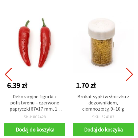
6.39 zł
1.70 zł
Dekoracyjne figurki z
Brokat sypki w słoiczku z
polistyrenu – czerwone
dozownikiem,
papryczki 67×17 mm, 10
ciemnozłoty, 9–10 g
szt.
SKU: 802428
SKU: 524183
Dodaj do koszyka
Dodaj do koszyka