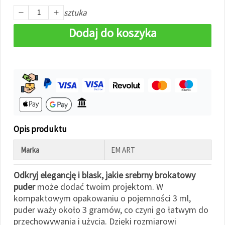
w
sztuka
Ustawieniach,
wybierając
dany typ
Dodaj do koszyka
plików
cookie i
klikając
przycisk
"Zapisz"
Akceptuj
wszystkie
Ustawienia
Opis produktu
Marka
EM ART
Odkryj elegancję i blask, jakie srebrny brokatowy
puder
może dodać twoim projektom. W
kompaktowym opakowaniu o pojemności 3 ml,
puder waży około 3 gramów, co czyni go łatwym do
przechowywania i użycia. Dzięki rozmiarowi