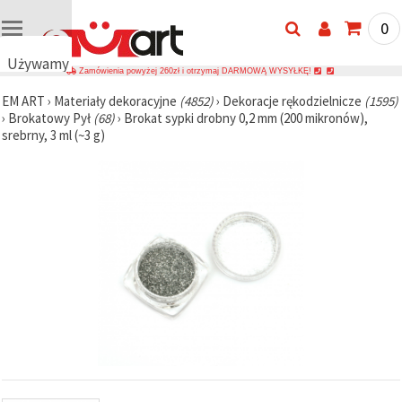
0
Używamy
Zamówienia powyżej 260zł i otrzymaj DARMOWĄ WYSYŁKĘ!
plików
EM ART
›
Materiały dekoracyjne
(4852)
›
Dekoracje rękodzielnicze
(1595)
cookie
›
Brokatowy Pył
(68)
›
Brokat sypki drobny 0,2 mm (200 mikronów),
🍪
srebrny, 3 ml (~3 g)
Używamy
plików
cookie i
podobnych
technologii,
aby
zapewnić
prawidłowe
działanie
strony
internetowej,
poprawić
komfort
korzystania
z niej oraz,
za Państwa
zgodą,
analizować
ruch i