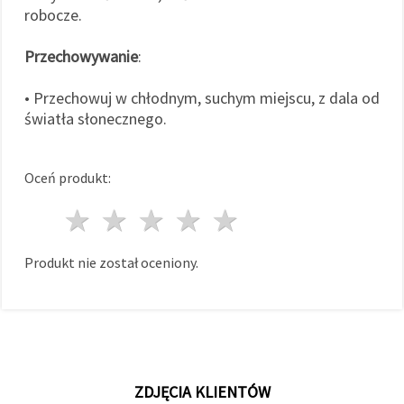
robocze.
Przechowywanie
:
• Przechowuj w chłodnym, suchym miejscu, z dala od
światła słonecznego.
Oceń produkt:
1 gwiazda
2 gwiazdy
3 gwiazdy
4 gwiazdy
5 gwiazdy
Produkt nie został oceniony.
ZDJĘCIA KLIENTÓW