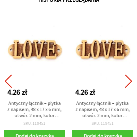
4.26 zł
4.26 zł
Antyczny łącznik – płytka
Antyczny łącznik – płytka
z napisem, 48 x 17 x 6 mm,
z napisem, 48 x 17 x 6 mm,
otwór: 2 mm, kolor
otwór: 2 mm, kolor
brązowy – 50 g (~18 szt.)
brązowy – 50 g (~18 szt.)
SKU: 119451
SKU: 119451
Dodaj do koszyka
Dodaj do koszyka