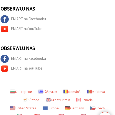
OBSERWUJ NAS
EM ART na Facebooku
EM ART na YouTube
OBSERWUJ NAS
EM ART na Facebooku
EM ART na YouTube
Български
Ελληνικά
Română
Moldova
Κύπρος
Great Britain
Canada
United States
Europe
Germany
Czech