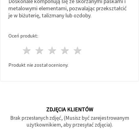
Doskonale komponują się ze skórzanymi paskami i
metalowymi elementami, pozwalając przekształcić
je w biżuterię, talizmany lub ozdoby.
Oceń produkt:
1 gwiazda
2 gwiazdy
3 gwiazdy
4 gwiazdy
5 gwiazdy
Produkt nie został oceniony.
ZDJĘCIA KLIENTÓW
Brak przesłanych zdjęć, (Musisz być zarejestrowanym
użytkownikiem, aby przesyłać zdjęcia).