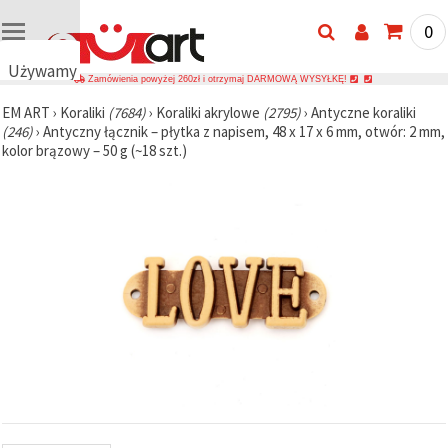
0
Używamy
Zamówienia powyżej 260zł i otrzymaj DARMOWĄ WYSYŁKĘ!
plików
EM ART
›
Koraliki
(7684)
›
Koraliki akrylowe
(2795)
›
Antyczne koraliki
cookie
(246)
›
Antyczny łącznik – płytka z napisem, 48 x 17 x 6 mm, otwór: 2 mm,
🍪
kolor brązowy – 50 g (~18 szt.)
Używamy
plików
cookie i
podobnych
technologii,
aby
zapewnić
prawidłowe
działanie
strony
internetowej,
poprawić
komfort
korzystania
z niej oraz,
za Państwa
zgodą,
analizować
ruch i