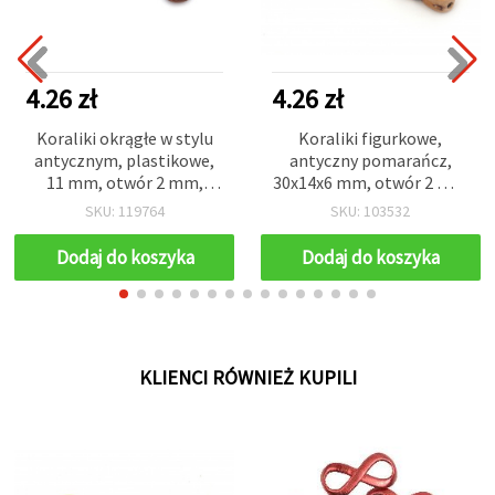
4.26 zł
4.26 zł
Koraliki okrągłe w stylu
Koraliki figurkowe,
antycznym, plastikowe,
antyczny pomarańcz,
11 mm, otwór 2 mm,
30x14x6 mm, otwór 2 mm
brązowe — 50 g (~50 szt.)
– 50 g (~27 szt.)
SKU: 119764
SKU: 103532
Dodaj do koszyka
Dodaj do koszyka
KLIENCI RÓWNIEŻ KUPILI