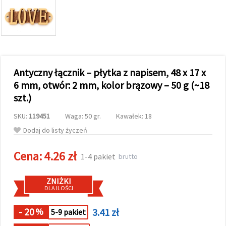
wyświetlać
bardziej
trafne treści
oraz
reklamy,
również
przy
wsparciu
Antyczny łącznik – płytka z napisem, 48 x 17 x
naszych
partnerów
6 mm, otwór: 2 mm, kolor brązowy – 50 g (~18
analitycznych
szt.)
i
marketingowych.
SKU:
119451
Waga: 50 gr.
Kawałek: 18
Możesz
zgodzić się
Dodaj do listy życzeń
na
używanie
wszystkich
Cena:
4.26 zł
1-4 pakiet
brutto
plików
cookie,
klikając
ZNIŻKI
"Akceptuj
DLA ILOŚCI
wszystkie!"
lub
wskazać
- 20
3.41 zł
%
5-9 pakiet
swoje
preferencje