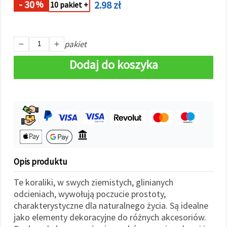
- 30
2.98 zł
%
w
10 pakiet +
Ustawieniach,
wybierając
dany typ
plików
pakiet
cookie i
klikając
przycisk
Dodaj do koszyka
"Zapisz"
Akceptuj
wszystkie
Ustawienia
Opis produktu
Te koraliki, w swych ziemistych, glinianych
odcieniach, wywołują poczucie prostoty,
charakterystyczne dla naturalnego życia. Są idealne
jako elementy dekoracyjne do różnych akcesoriów.