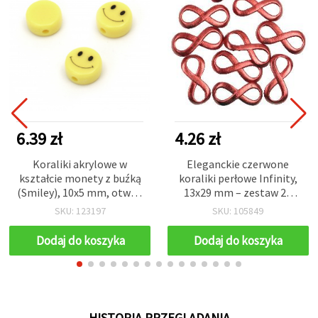
6.39 zł
4.26 zł
Koraliki akrylowe w
Eleganckie czerwone
kształcie monety z buźką
koraliki perłowe Infinity,
(Smiley), 10x5 mm, otwór:
13x29 mm – zestaw 20
2 mm, żółte, 20 g (~50
szt., idealne do stylowej
SKU: 123197
SKU: 105849
szt.) do biżuterii i
biżuterii i kreatywnych
rękodzieła DIY
projektów DIY
Dodaj do koszyka
Dodaj do koszyka
HISTORIA PRZEGLĄDANIA