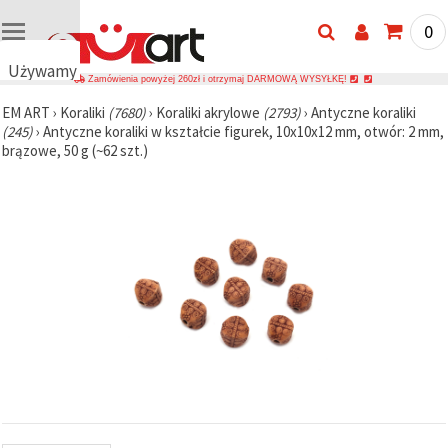
0
Używamy
Zamówienia powyżej 260zł i otrzymaj DARMOWĄ WYSYŁKĘ!
plików
EM ART
›
Koraliki
(7680)
›
Koraliki akrylowe
(2793)
›
Antyczne koraliki
cookie
(245)
›
Antyczne koraliki w kształcie figurek, 10x10x12 mm, otwór: 2 mm,
🍪
brązowe, 50 g (~62 szt.)
Używamy
plików
cookie i
podobnych
technologii,
aby
zapewnić
prawidłowe
działanie
strony
internetowej,
poprawić
komfort
korzystania
z niej oraz,
za Państwa
zgodą,
analizować
ruch i