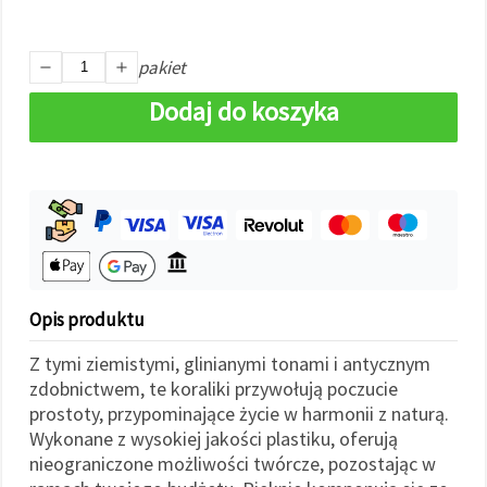
w
Ustawieniach,
wybierając
dany typ
pakiet
plików
cookie i
Dodaj do koszyka
klikając
przycisk
"Zapisz"
Akceptuj
wszystkie
Ustawienia
Opis produktu
Z tymi ziemistymi, glinianymi tonami i antycznym
zdobnictwem, te koraliki przywołują poczucie
prostoty, przypominające życie w harmonii z naturą.
Wykonane z wysokiej jakości plastiku, oferują
nieograniczone możliwości twórcze, pozostając w