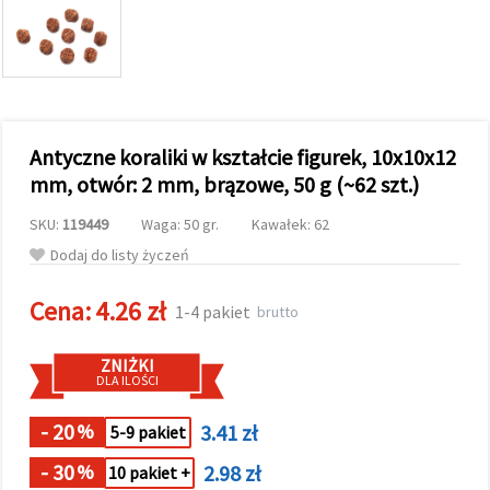
wyświetlać
bardziej
trafne treści
oraz
reklamy,
również
przy
wsparciu
Antyczne koraliki w kształcie figurek, 10x10x12
naszych
partnerów
mm, otwór: 2 mm, brązowe, 50 g (~62 szt.)
analitycznych
i
SKU:
119449
Waga: 50 gr.
Kawałek: 62
marketingowych.
Możesz
Dodaj do listy życzeń
zgodzić się
na
Cena:
4.26 zł
używanie
1-4 pakiet
brutto
wszystkich
plików
cookie,
ZNIŻKI
klikając
DLA ILOŚCI
"Akceptuj
wszystkie!"
lub
- 20
3.41 zł
%
5-9 pakiet
wskazać
swoje
- 30
2.98 zł
%
10 pakiet +
preferencje