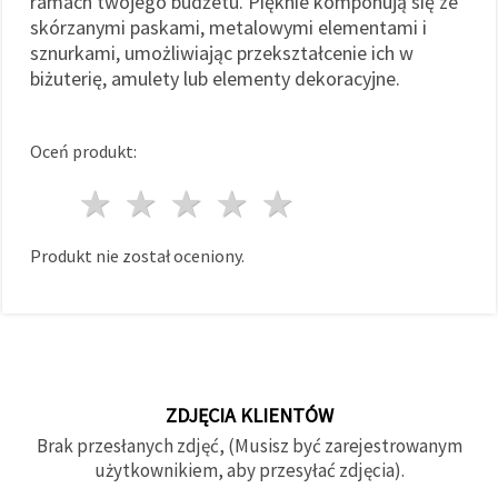
ramach twojego budżetu. Pięknie komponują się ze
skórzanymi paskami, metalowymi elementami i
sznurkami, umożliwiając przekształcenie ich w
biżuterię, amulety lub elementy dekoracyjne.
Oceń produkt:
1 gwiazda
2 gwiazdy
3 gwiazdy
4 gwiazdy
5 gwiazdy
Produkt nie został oceniony.
ZDJĘCIA KLIENTÓW
Brak przesłanych zdjęć, (Musisz być zarejestrowanym
użytkownikiem, aby przesyłać zdjęcia).