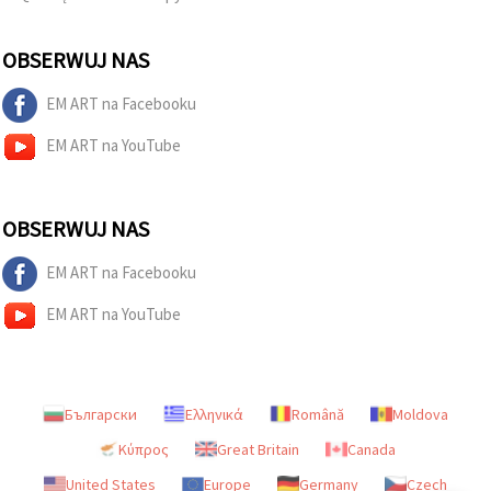
OBSERWUJ NAS
EM ART na Facebooku
EM ART na YouTube
OBSERWUJ NAS
EM ART na Facebooku
EM ART na YouTube
Български
Ελληνικά
Română
Moldova
Κύπρος
Great Britain
Canada
United States
Europe
Germany
Czech