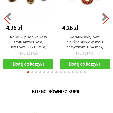
4.26 zł
4.26 zł
Koraliki plastikowe w
Koraliki akrylowe
stylu antycznym,
pierścieniowe w stylu
brązowe, 11x10 mm,
antycznym 16x4 mm,
otwór 2 mm, do biżuterii i
otwór 1 mm, brąz – 50 g
SKU: 119720
SKU: 119781
rękodzieła DIY, 50 g (~110
(ok. 85 szt.)
szt.)
Dodaj do koszyka
Dodaj do koszyka
KLIENCI RÓWNIEŻ KUPILI