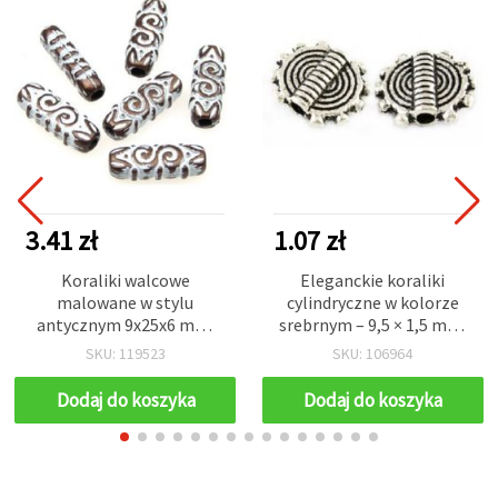
3.41 zł
1.07 zł
Koraliki walcowe
Eleganckie koraliki
malowane w stylu
cylindryczne w kolorze
antycznym 9x25x6 mm,
srebrnym – 9,5 × 1,5 mm,
otwór 3 mm, brązowe, 20
otwór 1,5 mm, zestaw 10
SKU: 119523
SKU: 106964
g (~22 szt.)
szt., idealne do DIY:
bransoletek, naszyjników,
Dodaj do koszyka
Dodaj do koszyka
kolczyków i akcentów
beadingu