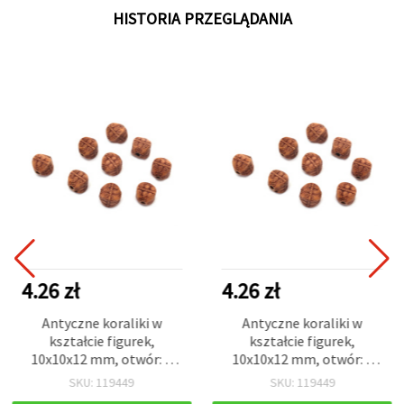
HISTORIA PRZEGLĄDANIA
4.26 zł
4.26 zł
Antyczne koraliki w
Antyczne koraliki w
kształcie figurek,
kształcie figurek,
10x10x12 mm, otwór: 2
10x10x12 mm, otwór: 2
mm, brązowe, 50 g (~62
mm, brązowe, 50 g (~62
SKU: 119449
SKU: 119449
szt.)
szt.)