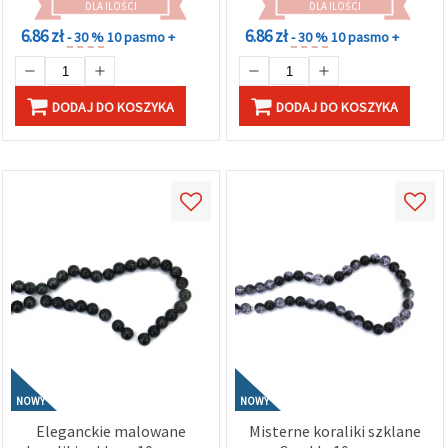
projektów handmade
rękodzieł DIY
DLA ILOŚCI
DLA ILOŚCI
6.86 zł
6.86 zł
- 30 %
10 pasmo +
- 30 %
10 pasmo +
DODAJ DO KOSZYKA
DODAJ DO KOSZYKA
NOWY
NOWY
Eleganckie malowane
Misterne koraliki szklane