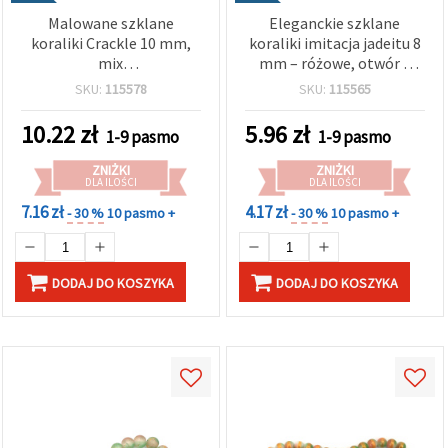
Malowane szklane
Eleganckie szklane
koraliki Crackle 10 mm,
koraliki imitacja jadeitu 8
mix
mm – różowe, otwór 1
brzoskwiniowy/szary/brązowy
mm, sznur ok. 105 szt. –
SKU:
115578
SKU:
115565
z powłoką w kolorze
idealne do tworzenia
złota, otwór 1 mm, ok. 85
delikatnej biżuterii i
10.22
zł
5.96
zł
1-9 pasmo
1-9 pasmo
szt. – do biżuterii i
romantycznych rękodzieł
rękodzieła
DIY
ZNIŻKI
ZNIŻKI
DLA ILOŚCI
DLA ILOŚCI
7.16 zł
4.17 zł
- 30 %
10 pasmo +
- 30 %
10 pasmo +
DODAJ DO KOSZYKA
DODAJ DO KOSZYKA