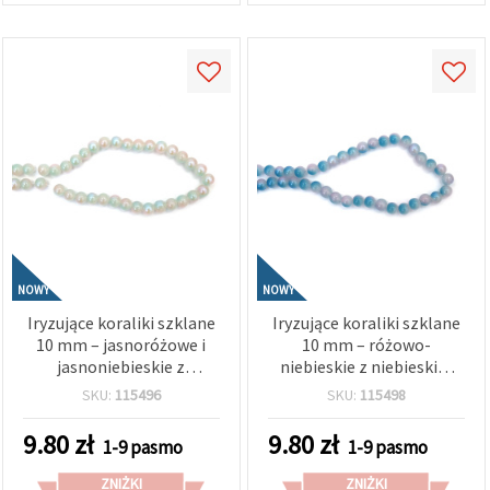
NOWY
NOWY
Iryzujące koraliki szklane
Iryzujące koraliki szklane
10 mm – jasnoróżowe i
10 mm – różowo-
jasnoniebieskie z
niebieskie z niebieskim
niebieskim połyskiem,
odcieniem, powłoka AB,
SKU:
115496
SKU:
115498
powłoka AB, otwór 1 mm,
otwór 1 mm, sznur ok. 85
sznur ok. 85 szt. – idealne
szt. – idealne do
9.80
zł
9.80
zł
1-9 pasmo
1-9 pasmo
do tworzenia eleganckiej
tworzenia błyszczącej
biżuterii i romantycznych
biżuterii i eleganckich
ZNIŻKI
ZNIŻKI