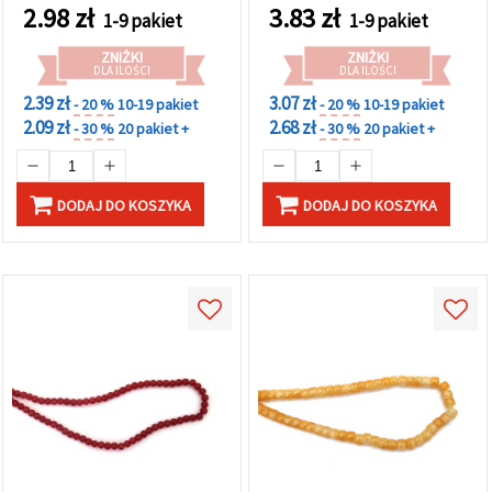
szt. do eleganckiej
zestaw 2 szt. do ręcznie
2.98
zł
3.83
zł
1-9 pakiet
1-9 pakiet
biżuterii handmade, DIY i
robionej biżuterii,
rękodzieła, na prezent
dekoracji prezentów i
ZNIŻKI
ZNIŻKI
kreatywnych projektów
DLA ILOŚCI
DLA ILOŚCI
DIY
2.39 zł
3.07 zł
- 20 %
10-19 pakiet
- 20 %
10-19 pakiet
2.09 zł
2.68 zł
- 30 %
20 pakiet +
- 30 %
20 pakiet +
DODAJ DO KOSZYKA
DODAJ DO KOSZYKA