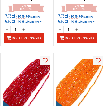
(mix)
ZNIŻKI
ZNIŻKI
DLA ILOŚCI
DLA ILOŚCI
7.75 zł
7.75 zł
- 30 %
5-9 pasmo
- 30 %
5-9 pasmo
6.65 zł
6.65 zł
- 40 %
10 pasmo +
- 40 %
10 pasmo +
DODAJ DO KOSZYKA
DODAJ DO KOSZYKA