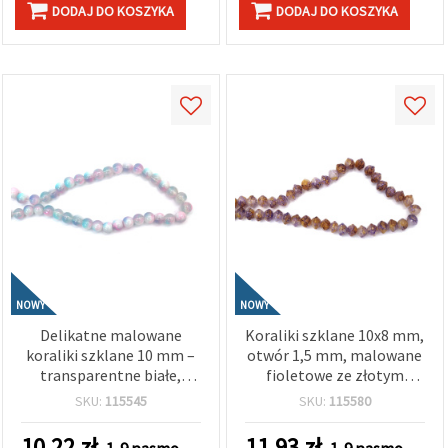
DODAJ DO KOSZYKA
DODAJ DO KOSZYKA
NOWY
NOWY
Delikatne malowane
Koraliki szklane 10x8 mm,
koraliki szklane 10 mm –
otwór 1,5 mm, malowane
transparentne białe,
fioletowe ze złotym
różowe i niebieskie z białą
akcentem, sznur ok. 95
SKU:
115545
SKU:
115580
farbą, otwór 1 mm, sznur
szt. – do wyrobu biżuterii,
ok. 85 szt. – idealne do
nawlekania i rękodzieła
10.22
zł
11.93
zł