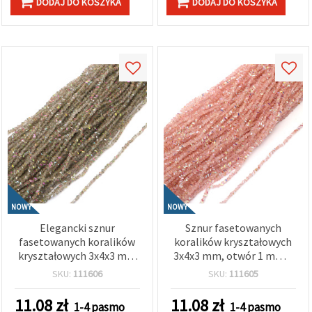
DODAJ DO KOSZYKA
DODAJ DO KOSZYKA
NOWY
NOWY
Elegancki sznur
Sznur fasetowanych
fasetowanych koralików
koralików kryształowych
kryształowych 3x4x3 mm
3x4x3 mm, otwór 1 mm –
otwór 1 mm –
uroczy transparentny
SKU:
111606
SKU:
111605
transparentne dymne
różowy tęczowy z
rainbow z połyskującą
połyskującą powłoką AB
11.08
zł
11.08
zł
1-4 pasmo
1-4 pasmo
powłoką AB ~125 szt.
~130 szt.