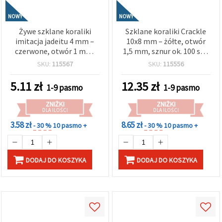
NOWY
NOWY
Żywe szklane koraliki
Szklane koraliki Crackle
imitacja jadeitu 4 mm –
10x8 mm – żółte, otwór
czerwone, otwór 1 mm,
1,5 mm, sznur ok. 100 szt.
sznur ok. 195 szt. –
– do tworzenia biżuterii
SKU:
115567
SKU:
115556
idealne do tworzenia
DIY i rękodzieła
energetycznej biżuterii i
artystycznego
5.11
zł
12.35
zł
1-9 pasmo
1-9 pasmo
rękodzieła DIY
ZNIŻKI
ZNIŻKI
DLA ILOŚCI
DLA ILOŚCI
3.58 zł
8.65 zł
- 30 %
10 pasmo +
- 30 %
10 pasmo +
DODAJ DO KOSZYKA
DODAJ DO KOSZYKA