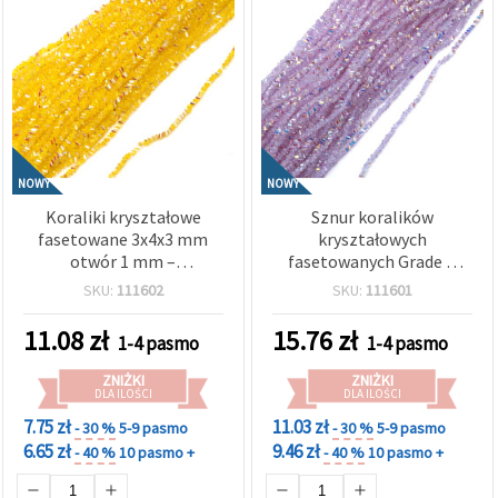
NOWY
NOWY
Koraliki kryształowe
Sznur koralików
fasetowane 3x4x3 mm
kryształowych
otwór 1 mm –
fasetowanych Grade A
transparentne żółte
3x4x3 mm otwór 1 mm –
SKU:
111602
SKU:
111601
tęczowe z powłoką AB,
transparentna biel
sznur ok. 138 szt.
tęczowa z połyskującą
11.08
zł
15.76
zł
1-4 pasmo
1-4 pasmo
powłoką AB (mix) ok. 130
szt.
ZNIŻKI
ZNIŻKI
DLA ILOŚCI
DLA ILOŚCI
7.75 zł
11.03 zł
- 30 %
5-9 pasmo
- 30 %
5-9 pasmo
6.65 zł
9.46 zł
- 40 %
10 pasmo +
- 40 %
10 pasmo +