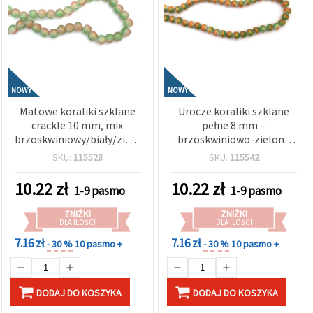
NOWY
NOWY
Matowe koraliki szklane
Urocze koraliki szklane
crackle 10 mm, mix
pełne 8 mm –
brzoskwiniowy/biały/zielony
brzoskwiniowo-zielone
z akcentem w kolorze
ze złotym kolorem
SKU:
115528
SKU:
115542
złotym, otwór 1 mm, ok.
obrzeżem, otwór 1 mm,
85 szt. – do biżuterii i
sznur ok. 105 szt. (mix) –
10.22
zł
10.22
zł
1-9 pasmo
1-9 pasmo
rękodzieła
idealne do tworzenia
świeżej, eleganckiej
ZNIŻKI
ZNIŻKI
biżuterii DIY i rękodzieła
DLA ILOŚCI
DLA ILOŚCI
artystycznego
7.16 zł
7.16 zł
- 30 %
10 pasmo +
- 30 %
10 pasmo +
DODAJ DO KOSZYKA
DODAJ DO KOSZYKA