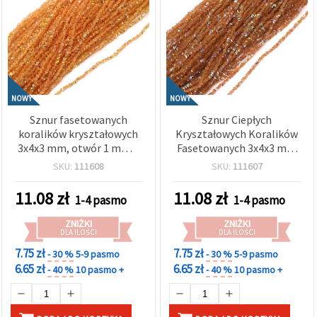
NOWY
NOWY
Sznur fasetowanych
Sznur Ciepłych
koralików kryształowych
Kryształowych Koralików
3x4x3 mm, otwór 1 mm –
Fasetowanych 3x4x3 mm
delikatne transparentne
Otwór 1 mm –
SKU:
111608
SKU:
111607
jasnokarmelowe tęczowe
Transparentny Karmel
z połyskującą powłoką AB,
Rainbow z Połyskiem
11.08
zł
11.08
zł
1-4 pasmo
1-4 pasmo
mix ~130 szt.
Powłoki AB ~130 szt.
ZNIŻKI
ZNIŻKI
DLA ILOŚCI
DLA ILOŚCI
7.75 zł
7.75 zł
- 30 %
5-9 pasmo
- 30 %
5-9 pasmo
6.65 zł
6.65 zł
- 40 %
10 pasmo +
- 40 %
10 pasmo +