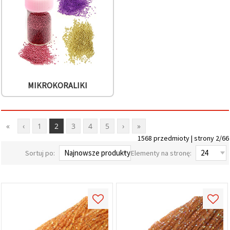
MIKROKORALIKI
«
‹
1
2
3
4
5
›
»
1568 przedmioty | strony 2/66
Sortuj po:
Elementy na stronę: