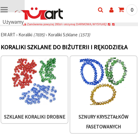
0
Używamy
Zamówienia powyżej 260zł i otrzymaj DARMOWĄ WYSYŁKĘ!
plików
EM ART
›
Koraliki
(7695)
›
Koraliki Szklane
(1573)
cookie
🍪
KORALIKI SZKLANE DO BIŻUTERII I RĘKODZIEŁA
Używamy
plików
cookie i
podobnych
technologii,
aby
zapewnić
prawidłowe
działanie
strony
internetowej,
poprawić
komfort
korzystania
SZKLANE KORALIKI DROBNE
SZNURY KRYSZTAŁKÓW
z niej oraz,
za Państwa
FASETOWANYCH
zgodą,
analizować
ruch i