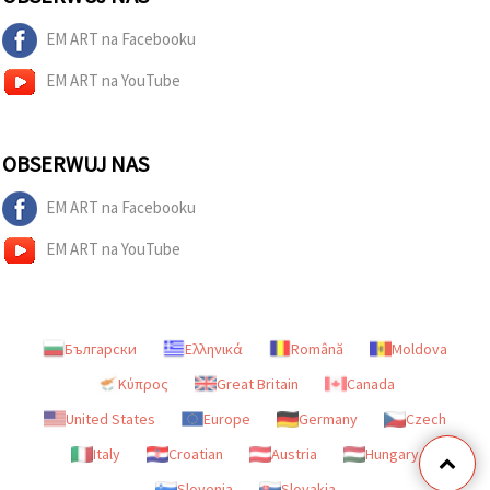
EM ART na Facebooku
EM ART na YouTube
OBSERWUJ NAS
EM ART na Facebooku
EM ART na YouTube
Български
Ελληνικά
Română
Moldova
Κύπρος
Great Britain
Canada
United States
Europe
Germany
Czech
Italy
Croatian
Austria
Hungary
Slovenia
Slovakia