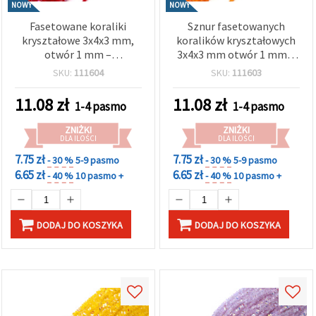
NOWY
NOWY
Fasetowane koraliki
Sznur fasetowanych
kryształowe 3x4x3 mm,
koralików kryształowych
otwór 1 mm –
3x4x3 mm otwór 1 mm –
transparentne czerwone
intensywny
SKU:
111604
SKU:
111603
tęczowe z powłoką AB,
transparentny
sznur ok. 125 szt.
pomarańczowy rainbow z
11.08
zł
11.08
zł
1-4 pasmo
1-4 pasmo
połyskującą powłoką AB
~130 szt.
ZNIŻKI
ZNIŻKI
DLA ILOŚCI
DLA ILOŚCI
7.75 zł
7.75 zł
- 30 %
5-9 pasmo
- 30 %
5-9 pasmo
6.65 zł
6.65 zł
- 40 %
10 pasmo +
- 40 %
10 pasmo +
DODAJ DO KOSZYKA
DODAJ DO KOSZYKA