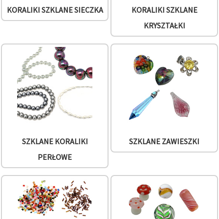
w
KORALIKI SZKLANE SIECZKA
KORALIKI SZKLANE
Ustawieniach,
wybierając
KRYSZTAŁKI
dany typ
plików
cookie i
klikając
przycisk
"Zapisz"
Akceptuj
wszystkie
Ustawienia
SZKLANE KORALIKI
SZKLANE ZAWIESZKI
PERŁOWE