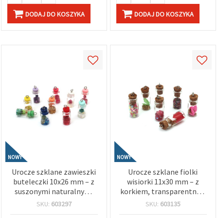
DODAJ DO KOSZYKA
DODAJ DO KOSZYKA
NOWY
NOWY
Urocze szklane zawieszki
Urocze szklane fiolki
buteleczki 10x26 mm – z
wisiorki 11x30 mm – z
suszonymi naturalnymi
korkiem, transparentne z
kwiatami, otwór 1,5 mm,
mieszanym wypełnieniem
SKU:
603297
SKU:
603135
MIX kolorów, komplet 2
(mix), otwór 1,5 mm,