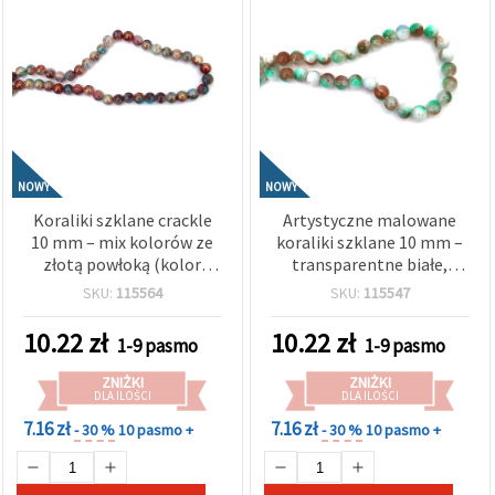
NOWY
NOWY
Koraliki szklane crackle
Artystyczne malowane
10 mm – mix kolorów ze
koraliki szklane 10 mm –
złotą powłoką (kolor
transparentne białe,
złoty), otwór 1 mm, sznur
brązowe i zielone z białą
SKU:
115564
SKU:
115547
ok. 80 szt. – do wyrobu
farbą, otwór 1 mm, sznur
biżuterii DIY i rękodzieła
ok. 85 szt. – idealne do
10.22
zł
10.22
zł
1-9 pasmo
1-9 pasmo
kreatywnego
tworzenia naturalnej
biżuterii DIY
ZNIŻKI
ZNIŻKI
DLA ILOŚCI
DLA ILOŚCI
7.16 zł
7.16 zł
- 30 %
10 pasmo +
- 30 %
10 pasmo +