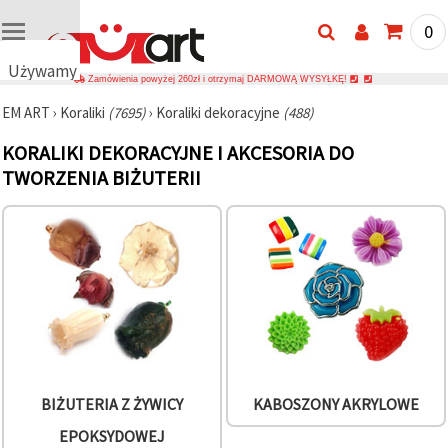
0
Używamy
Zamówienia powyżej 260zł i otrzymaj DARMOWĄ WYSYŁKĘ!
plików
EM ART
›
Koraliki
(7695)
›
Koraliki dekoracyjne
(488)
cookie
🍪
KORALIKI DEKORACYJNE I AKCESORIA DO
Używamy
TWORZENIA BIŻUTERII
plików
cookie i
podobnych
technologii,
aby
zapewnić
prawidłowe
działanie
strony
internetowej,
poprawić
komfort
korzystania
z niej oraz,
za Państwa
BIŻUTERIA Z ŻYWICY
KABOSZONY AKRYLOWE
zgodą,
analizować
EPOKSYDOWEJ
ruch i