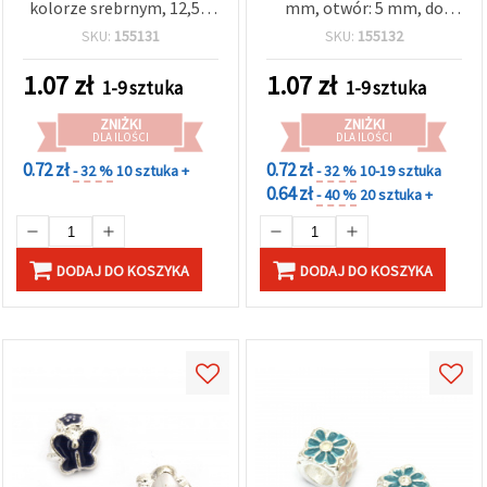
kolorze srebrnym, 12,5 x
mm, otwór: 5 mm, do
7,5 mm, otwór: 5 mm
tworzenia biżuterii
SKU:
155131
SKU:
155132
1.07
zł
1.07
zł
1-9 sztuka
1-9 sztuka
ZNIŻKI
ZNIŻKI
DLA ILOŚCI
DLA ILOŚCI
0.72 zł
0.72 zł
- 32 %
10 sztuka +
- 32 %
10-19 sztuka
0.64 zł
- 40 %
20 sztuka +
DODAJ DO KOSZYKA
DODAJ DO KOSZYKA