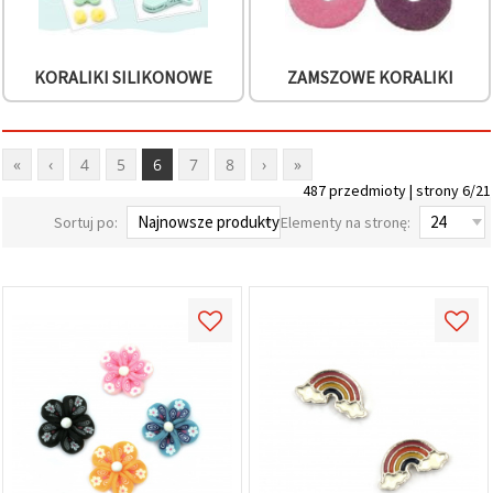
KORALIKI SILIKONOWE
ZAMSZOWE KORALIKI
«
‹
4
5
6
7
8
›
»
487 przedmioty | strony 6/21
Sortuj po:
Elementy na stronę: