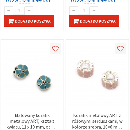
0.72 zł
0.72 zł
- 32 %
10 sztuka +
- 32 %
10 sztuka +
DODAJ DO KOSZYKA
DODAJ DO KOSZYKA
Malowany koralik
Koralik metalowy ART z
metalowy ART, kształt
różowymi serduszkami, w
kwiatu, 11 x 10 mm, otwór
kolorze srebra, 10×6 mm,