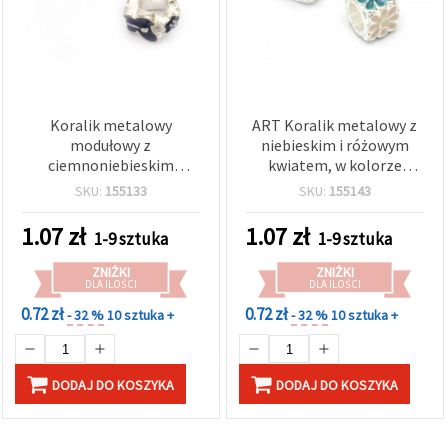
Koralik metalowy
ART Koralik metalowy z
modułowy z
niebieskim i różowym
ciemnoniebieskim
kwiatem, w kolorze
motylem, w kolorze
srebrnym, 10x10 mm,
SKU:
155133
SKU:
155143
srebrnym, 12,5x7,5 mm,
otwór 5,5 mm
otwór: 5 mm
1.07
zł
1.07
zł
1-9 sztuka
1-9 sztuka
ZNIŻKI
ZNIŻKI
DLA ILOŚCI
DLA ILOŚCI
0.72 zł
0.72 zł
- 32 %
10 sztuka +
- 32 %
10 sztuka +
DODAJ DO KOSZYKA
DODAJ DO KOSZYKA