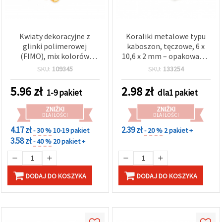
Kwiaty dekoracyjne z
Koraliki metalowe typu
glinki polimerowej
kaboszon, tęczowe, 6 x
(FIMO), mix kolorów
10,6 x 2 mm – opakowanie
(asort.), 26×13 mm –
2 szt.
SKU:
109345
SKU:
133254
zestaw 4 szt., do
rękodzieła,
5.96
zł
2.98
zł
1-9 pakiet
dla1 pakiet
scrapbookingu, DIY i
tworzenia biżuterii
ZNIŻKI
ZNIŻKI
DLA ILOŚCI
DLA ILOŚCI
4.17 zł
2.39 zł
- 30 %
10-19 pakiet
- 20 %
2 pakiet +
3.58 zł
- 40 %
20 pakiet +
DODAJ DO KOSZYKA
DODAJ DO KOSZYKA