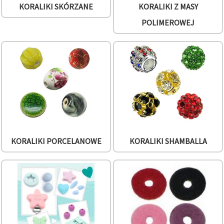
w
KORALIKI SKÓRZANE
KORALIKI Z MASY
Ustawieniach,
wybierając
POLIMEROWEJ
dany typ
plików
cookie i
klikając
przycisk
"Zapisz"
Akceptuj
wszystkie
Ustawienia
KORALIKI PORCELANOWE
KORALIKI SHAMBALLA