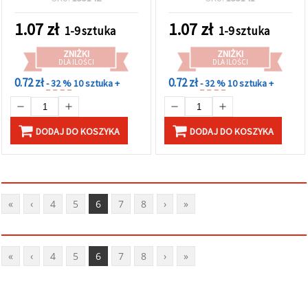
5,5 mm, do biżuterii
1.07
zł
1.07
zł
1-9 sztuka
1-9 sztuka
ZNIŻKI
ZNIŻKI
DLA ILOŚCI
DLA ILOŚCI
0.72 zł
0.72 zł
- 32 %
10 sztuka +
- 32 %
10 sztuka +
DODAJ DO KOSZYKA
DODAJ DO KOSZYKA
«
‹
4
5
6
7
8
›
»
«
‹
4
5
6
7
8
›
»