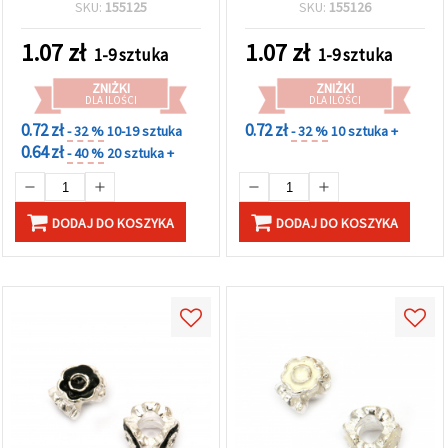
niebieskiego kwiatu, 11x8
11x8 mm, otwór 5 mm
SKU:
155125
SKU:
155126
mm, otwór 5 mm –
idealny do kreatywnych
1.07
zł
1.07
zł
1-9 sztuka
1-9 sztuka
projektów DIY i rękodzieła
ZNIŻKI
ZNIŻKI
DLA ILOŚCI
DLA ILOŚCI
0.72 zł
0.72 zł
- 32 %
10-19 sztuka
- 32 %
10 sztuka +
0.64 zł
- 40 %
20 sztuka +
DODAJ DO KOSZYKA
DODAJ DO KOSZYKA