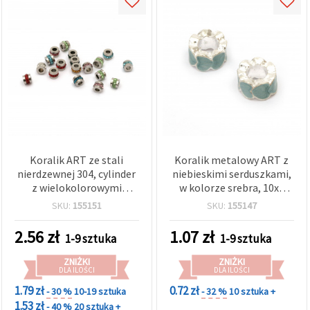
Koralik ART ze stali
Koralik metalowy ART z
nierdzewnej 304, cylinder
niebieskimi serduszkami,
z wielokolorowymi
w kolorze srebra, 10x6
kryształkami, kolor
mm, otwór 5 mm
SKU:
155151
SKU:
155147
srebrny, 5x7 mm, otwór: 3
mm
2.56
zł
1.07
zł
1-9 sztuka
1-9 sztuka
ZNIŻKI
ZNIŻKI
DLA ILOŚCI
DLA ILOŚCI
1.79 zł
0.72 zł
- 30 %
10-19 sztuka
- 32 %
10 sztuka +
1.53 zł
- 40 %
20 sztuka +