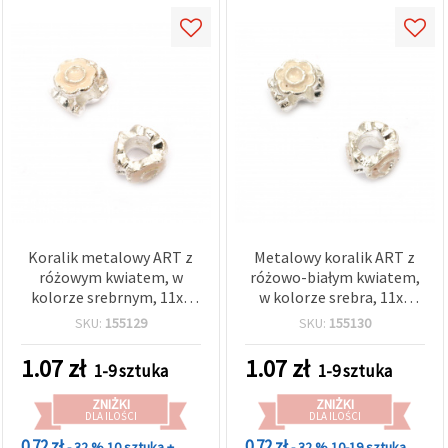
Koralik metalowy ART z
Metalowy koralik ART z
różowym kwiatem, w
różowo-białym kwiatem,
kolorze srebrnym, 11x8
w kolorze srebra, 11x8
mm, otwór 5 mm
mm, otwór: 5 mm
SKU:
155129
SKU:
155130
1.07
zł
1.07
zł
1-9 sztuka
1-9 sztuka
ZNIŻKI
ZNIŻKI
DLA ILOŚCI
DLA ILOŚCI
0.72 zł
0.72 zł
- 32 %
10 sztuka +
- 32 %
10-19 sztuka