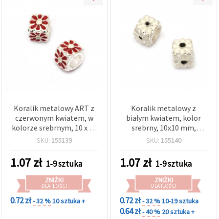
Koralik metalowy ART z
Koralik metalowy z
czerwonym kwiatem, w
białym kwiatem, kolor
kolorze srebrnym, 10 x 10
srebrny, 10x10 mm,
mm, otwór 5,5 mm
otwór: 5,5 mm
SKU:
155139
SKU:
155140
1.07
zł
1.07
zł
1-9 sztuka
1-9 sztuka
ZNIŻKI
ZNIŻKI
DLA ILOŚCI
DLA ILOŚCI
0.72 zł
0.72 zł
- 32 %
10 sztuka +
- 32 %
10-19 sztuka
0.64 zł
- 40 %
20 sztuka +