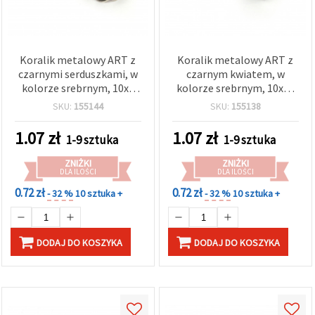
Koralik metalowy ART z
Koralik metalowy ART z
czarnymi serduszkami, w
czarnym kwiatem, w
kolorze srebrnym, 10x6
kolorze srebrnym, 10x10
mm, otwór 5 mm
mm, otwór: 5,5 mm
SKU:
155144
SKU:
155138
1.07
zł
1.07
zł
1-9 sztuka
1-9 sztuka
ZNIŻKI
ZNIŻKI
DLA ILOŚCI
DLA ILOŚCI
0.72 zł
0.72 zł
- 32 %
10 sztuka +
- 32 %
10 sztuka +
DODAJ DO KOSZYKA
DODAJ DO KOSZYKA