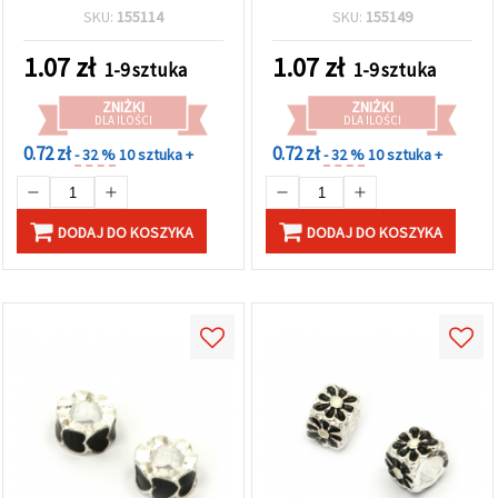
4,5 mm, niebieski
otwór 5 mm
SKU:
155114
SKU:
155149
1.07
zł
1.07
zł
1-9 sztuka
1-9 sztuka
ZNIŻKI
ZNIŻKI
DLA ILOŚCI
DLA ILOŚCI
0.72 zł
0.72 zł
- 32 %
10 sztuka +
- 32 %
10 sztuka +
DODAJ DO KOSZYKA
DODAJ DO KOSZYKA