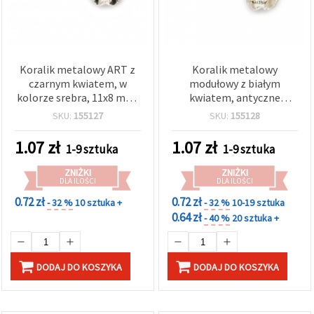
Koralik metalowy ART z
Koralik metalowy
czarnym kwiatem, w
modułowy z białym
kolorze srebra, 11x8 mm,
kwiatem, antyczne
otwór 5 mm
srebro, 11x8 mm, otwór 5
SKU:
155127
SKU:
155128
mm
1.07
zł
1.07
zł
1-9 sztuka
1-9 sztuka
ZNIŻKI
ZNIŻKI
DLA ILOŚCI
DLA ILOŚCI
0.72 zł
0.72 zł
- 32 %
10 sztuka +
- 32 %
10-19 sztuka
0.64 zł
- 40 %
20 sztuka +
DODAJ DO KOSZYKA
DODAJ DO KOSZYKA