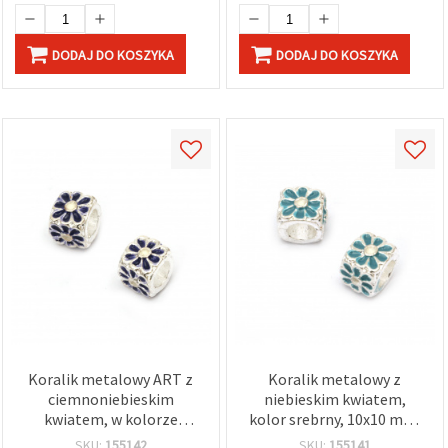
DODAJ DO KOSZYKA
DODAJ DO KOSZYKA
Koralik metalowy ART z
Koralik metalowy z
ciemnoniebieskim
niebieskim kwiatem,
kwiatem, w kolorze
kolor srebrny, 10x10 mm,
srebra, 10x10 mm, otwór:
otwór 5,5 mm
SKU:
155142
SKU:
155141