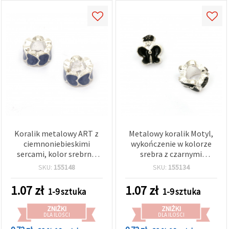
Koralik metalowy ART z
Metalowy koralik Motyl,
ciemnoniebieskimi
wykończenie w kolorze
sercami, kolor srebrny,
srebra z czarnymi
10x6 mm, otwór: 5 mm
akcentami (nie srebro),
SKU:
155148
SKU:
155134
12,5 × 7,5 mm, otwór 5
mm, do bransoletek,
1.07
zł
1.07
zł
1-9 sztuka
1-9 sztuka
naszyjników i biżuterii
handmade/DIY
ZNIŻKI
ZNIŻKI
DLA ILOŚCI
DLA ILOŚCI