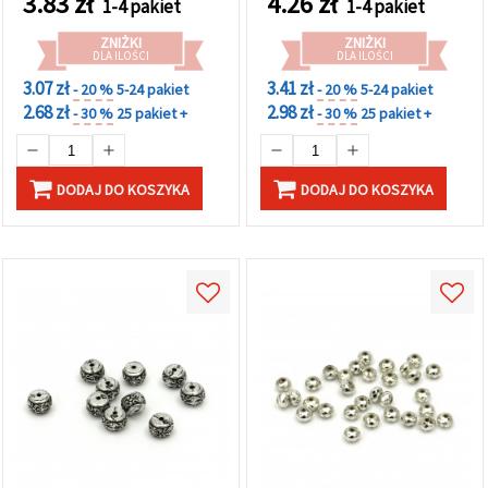
3.83
zł
4.26
zł
1-4 pakiet
1-4 pakiet
wyrobu biżuterii,
bransoletek, naszyjników
ZNIŻKI
ZNIŻKI
i dekoracji
DLA ILOŚCI
DLA ILOŚCI
3.07 zł
3.41 zł
- 20 %
5-24 pakiet
- 20 %
5-24 pakiet
2.68 zł
2.98 zł
- 30 %
25 pakiet +
- 30 %
25 pakiet +
DODAJ DO KOSZYKA
DODAJ DO KOSZYKA