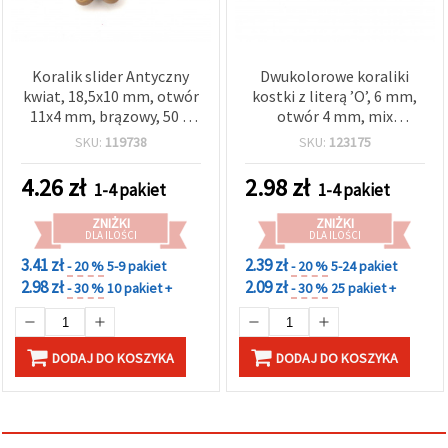
Koralik slider Antyczny
Dwukolorowe koraliki
kwiat, 18,5x10 mm, otwór
kostki z literą ’O’, 6 mm,
11x4 mm, brązowy, 50 g
otwór 4 mm, mix
(ok. 68 szt.)
biały/czarny, 20 g (ok. 95
SKU:
119738
SKU:
123175
szt.)
4.26
zł
2.98
zł
1-4 pakiet
1-4 pakiet
ZNIŻKI
ZNIŻKI
DLA ILOŚCI
DLA ILOŚCI
3.41 zł
2.39 zł
- 20 %
5-9 pakiet
- 20 %
5-24 pakiet
2.98 zł
2.09 zł
- 30 %
10 pakiet +
- 30 %
25 pakiet +
DODAJ DO KOSZYKA
DODAJ DO KOSZYKA