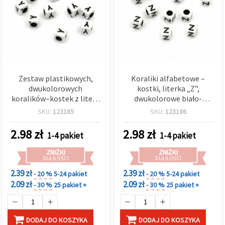
Zestaw plastikowych,
Koraliki alfabetowe –
dwukolorowych
kostki, literka „Z”,
koralików–kostek z literą
dwukolorowe biało-
„Y” (łacińską), 6 mm,
czarne, 6 mm, otwór 4
SKU:
123185
SKU:
123186
otwór 4 mm, biały/czarny
mm – 20 g (~95 szt.) do
— czarna litera na białym,
bransoletek, naszyjników,
2.98
zł
2.98
zł
1-4 pakiet
1-4 pakiet
20 g (~95 szt.) do
makramy i biżuterii
rękodzieła, bransoletek,
personalizowanej
ZNIŻKI
ZNIŻKI
naszyjników i
DLA ILOŚCI
DLA ILOŚCI
personalizowanej
2.39 zł
2.39 zł
- 20 %
5-24 pakiet
- 20 %
5-24 pakiet
biżuterii
2.09 zł
2.09 zł
- 30 %
25 pakiet +
- 30 %
25 pakiet +
DODAJ DO KOSZYKA
DODAJ DO KOSZYKA