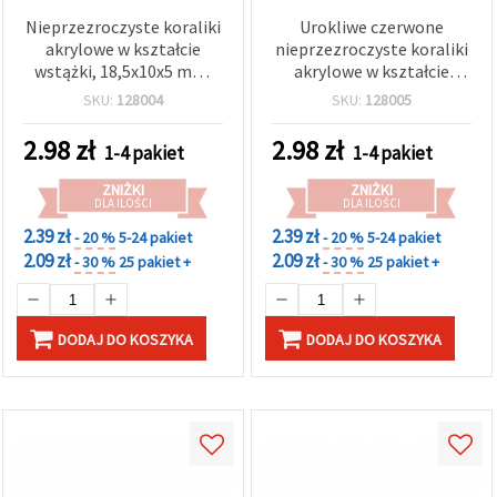
Nieprzezroczyste koraliki
Urokliwe czerwone
akrylowe w kształcie
nieprzezroczyste koraliki
wstążki, 18,5x10x5 mm,
akrylowe w kształcie
otwór 1 mm, białe - 20 g
wstążki, 18,5×10×5 mm,
SKU:
128004
SKU:
128005
(~25 szt.)
otwór 1 mm – 20 g (~25
szt.), idealne do
2.98
zł
2.98
zł
1-4 pakiet
1-4 pakiet
eleganckich bransoletek i
kreatywnej biżuterii DIY
ZNIŻKI
ZNIŻKI
DLA ILOŚCI
DLA ILOŚCI
2.39 zł
2.39 zł
- 20 %
5-24 pakiet
- 20 %
5-24 pakiet
2.09 zł
2.09 zł
- 30 %
25 pakiet +
- 30 %
25 pakiet +
DODAJ DO KOSZYKA
DODAJ DO KOSZYKA