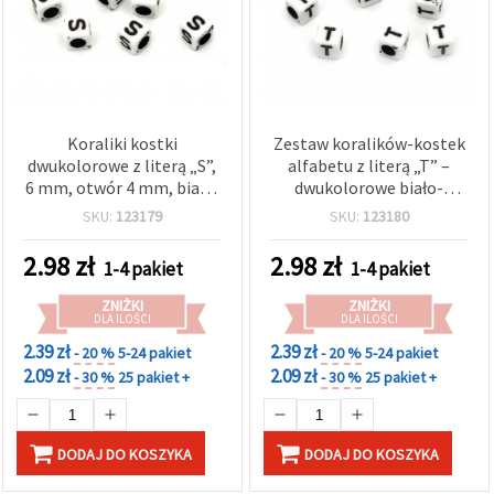
Koraliki kostki
Zestaw koralików-kostek
dwukolorowe z literą „S”,
alfabetu z literą „T” –
6 mm, otwór 4 mm, biały i
dwukolorowe biało-
czarny – 20 g (ok. 95 szt.)
czarne, 6 mm, otwór 4
SKU:
123179
SKU:
123180
mm, 20 g (~95 szt.), do
bransoletek, naszyjników,
2.98
zł
2.98
zł
1-4 pakiet
1-4 pakiet
biżuterii
personalizowanej, DIY i
ZNIŻKI
ZNIŻKI
rękodzieła
DLA ILOŚCI
DLA ILOŚCI
2.39 zł
2.39 zł
- 20 %
5-24 pakiet
- 20 %
5-24 pakiet
2.09 zł
2.09 zł
- 30 %
25 pakiet +
- 30 %
25 pakiet +
DODAJ DO KOSZYKA
DODAJ DO KOSZYKA