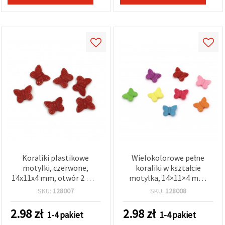
Koraliki plastikowe
Wielokolorowe pełne
motylki, czerwone,
koraliki w kształcie
14x11x4 mm, otwór 2 mm
motylka, 14×11×4 mm,
– 20 g (~80 szt.) do
otwór: 2 mm, MIX – 20 g
SKU:
128007
SKU:
128008
biżuterii i dekoracji DIY
(~80 szt.)
2.98
zł
2.98
zł
1-4 pakiet
1-4 pakiet