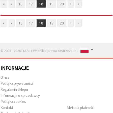
«
‹
16
17
18
19
20
›
»
«
‹
16
17
18
19
20
›
»
© 2004 - 2026 EM ART Wszelkie prawa zastrzeżone..
INFORMACJE
O nas
Polityka prywatności
Regulamin sklepu
Informacje o sprzedawcy
Polityka cookies
Kontakt
Metoda płatności