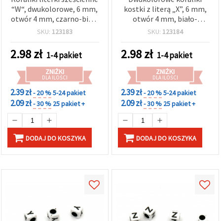
“W“, dwukolorowe, 6 mm,
kostki z literą „X”, 6 mm,
otwór 4 mm, czarno-białe
otwór 4 mm, biało-
- 20 g (~95 szt.)
czarne, 20 g (~95 szt.) – do
SKU:
123183
SKU:
123184
biżuterii, bransoletek,
naszyjników i dekoracji
2.98
zł
2.98
zł
1-4 pakiet
1-4 pakiet
ZNIŻKI
ZNIŻKI
DLA ILOŚCI
DLA ILOŚCI
2.39 zł
2.39 zł
- 20 %
5-24 pakiet
- 20 %
5-24 pakiet
2.09 zł
2.09 zł
- 30 %
25 pakiet +
- 30 %
25 pakiet +
DODAJ DO KOSZYKA
DODAJ DO KOSZYKA