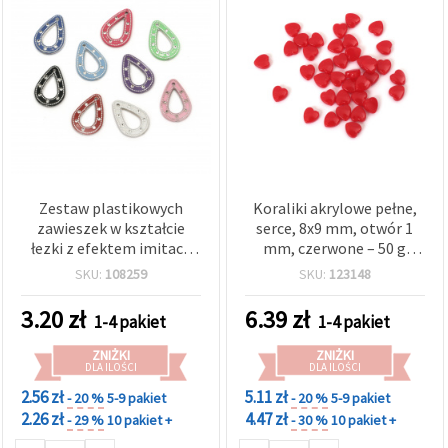
Zestaw plastikowych
Koraliki akrylowe pełne,
zawieszek w kształcie
serce, 8x9 mm, otwór 1
łezki z efektem imitacji
mm, czerwone – 50 g
kamienia, mix kolorów,
(~280 szt.)
SKU:
108259
SKU:
123148
30×20×2,5 mm, otwór 1
mm, 20 szt. –
3.20
zł
6.39
zł
1-4 pakiet
1-4 pakiet
półfabrykaty do wyrobu
biżuterii: kolczyki,
ZNIŻKI
ZNIŻKI
naszyjniki, DIY, rękodzieło
DLA ILOŚCI
DLA ILOŚCI
2.56 zł
5.11 zł
- 20 %
5-9 pakiet
- 20 %
5-9 pakiet
2.26 zł
4.47 zł
- 29 %
10 pakiet +
- 30 %
10 pakiet +