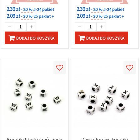
2.39 zł
2.39 zł
- 20 %
5-24 pakiet
- 20 %
5-24 pakiet
2.09 zł
2.09 zł
- 30 %
25 pakiet +
- 30 %
25 pakiet +
DODAJ DO KOSZYKA
DODAJ DO KOSZYKA
Koraliki literki sześcienne
Dwukolorowe koraliki