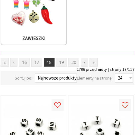
ZAWIESZKI
«
‹
16
17
18
19
20
›
»
2796 przedmioty | strony 18/117
Sortuj po:
Elementy na stronę: