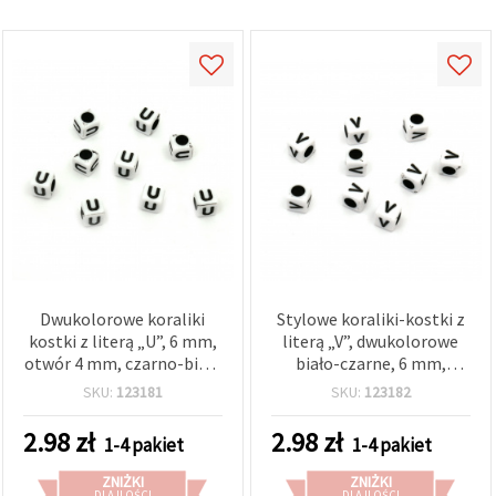
Dwukolorowe koraliki
Stylowe koraliki-kostki z
kostki z literą „U”, 6 mm,
literą „V”, dwukolorowe
otwór 4 mm, czarno-białe
biało-czarne, 6 mm,
– 20 g (~95 szt.)
otwór 4 mm – 20 g (~95
SKU:
123181
SKU:
123182
szt.) – idealne do
personalizowanej
2.98
zł
2.98
zł
1-4 pakiet
1-4 pakiet
biżuterii i modnych
projektów DIY
ZNIŻKI
ZNIŻKI
DLA ILOŚCI
DLA ILOŚCI