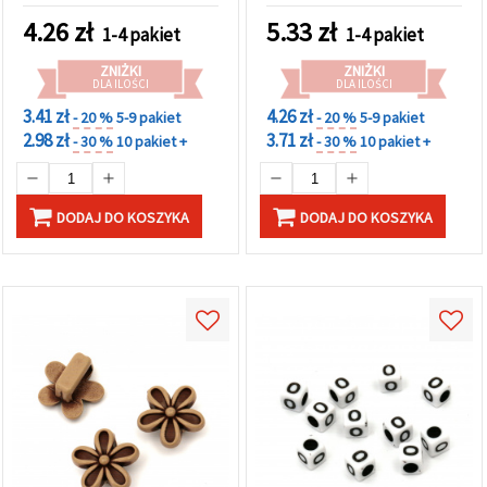
(~93 szt.), idealne do
4.26
zł
5.33
zł
1-4 pakiet
1-4 pakiet
eleganckich bransoletek i
kreatywnej biżuterii
ZNIŻKI
ZNIŻKI
DLA ILOŚCI
DLA ILOŚCI
3.41 zł
4.26 zł
- 20 %
5-9 pakiet
- 20 %
5-9 pakiet
2.98 zł
3.71 zł
- 30 %
10 pakiet +
- 30 %
10 pakiet +
DODAJ DO KOSZYKA
DODAJ DO KOSZYKA