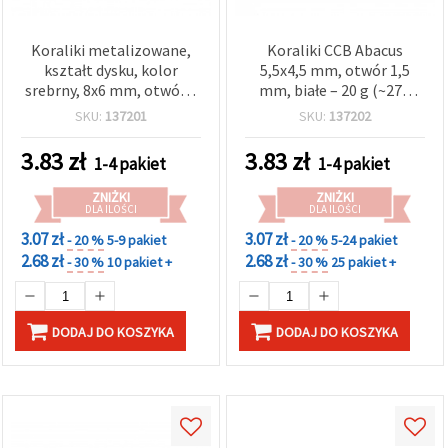
Koraliki metalizowane,
Koraliki CCB Abacus
kształt dysku, kolor
5,5x4,5 mm, otwór 1,5
srebrny, 8x6 mm, otwór 1
mm, białe – 20 g (~270
mm, 20 g (ok. 80 szt.), do
szt.)
SKU:
137201
SKU:
137202
biżuterii i rękodzieła
3.83
zł
3.83
zł
1-4 pakiet
1-4 pakiet
ZNIŻKI
ZNIŻKI
DLA ILOŚCI
DLA ILOŚCI
3.07 zł
3.07 zł
- 20 %
5-9 pakiet
- 20 %
5-24 pakiet
2.68 zł
2.68 zł
- 30 %
10 pakiet +
- 30 %
25 pakiet +
DODAJ DO KOSZYKA
DODAJ DO KOSZYKA