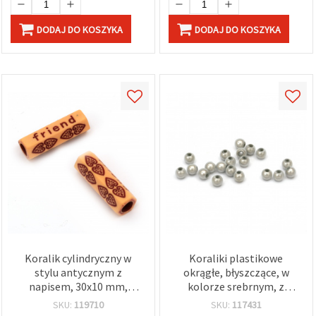
DODAJ DO KOSZYKA
DODAJ DO KOSZYKA
Koralik cylindryczny w
Koraliki plastikowe
stylu antycznym z
okrągłe, błyszczące, w
napisem, 30x10 mm,
kolorze srebrnym, z
otwór 6 mm, brązowy – 50
powłoką dekoracyjną, 6
SKU:
119710
SKU:
117431
g (~29 szt.)
mm, otwór 1,5 mm – 10 g