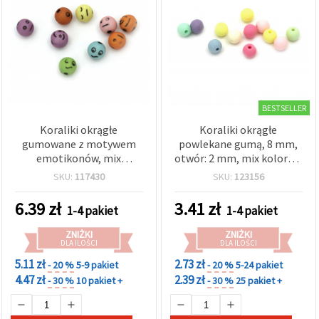
BESTSELLER
Koraliki okrągłe
Koraliki okrągłe
gumowane z motywem
powlekane gumą, 8 mm,
emotikonów, mix
otwór: 2 mm, mix kolorów
kolorów, 7 mm, otwór 2
– 20 g (~74 szt.)
SKU:
117430
SKU:
123156
mm – 50 g (~190 szt.),
idealne do bransoletek,
6.39
zł
3.41
zł
1-4 pakiet
1-4 pakiet
biżuterii i kreatywnych
projektów DIY
ZNIŻKI
ZNIŻKI
DLA ILOŚCI
DLA ILOŚCI
5.11 zł
2.73 zł
- 20 %
5-9 pakiet
- 20 %
5-24 pakiet
4.47 zł
2.39 zł
- 30 %
10 pakiet +
- 30 %
25 pakiet +