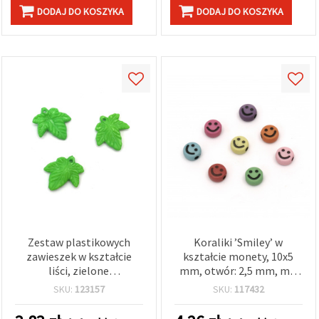
DODAJ DO KOSZYKA
DODAJ DO KOSZYKA
Zestaw plastikowych
Koraliki ’Smiley’ w
zawieszek w kształcie
kształcie monety, 10x5
liści, zielone
mm, otwór: 2,5 mm, mix
nieprzezroczyste,
kolorów - 20 g (~52 szt.)
SKU:
123157
SKU:
117432
19×20×3,5 mm, otwór 1
mm, 20 g (~59 szt.) – do