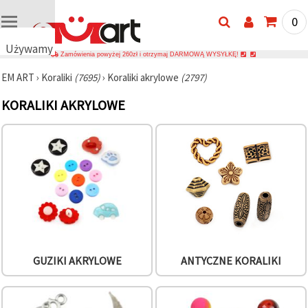
0
Używamy
Zamówienia powyżej 260zł i otrzymaj DARMOWĄ WYSYŁKĘ!
plików
EM ART
›
Koraliki
(7695)
›
Koraliki akrylowe
(2797)
cookie
🍪
KORALIKI AKRYLOWE
Używamy
plików
cookie i
podobnych
technologii,
aby
zapewnić
prawidłowe
działanie
strony
internetowej,
poprawić
komfort
korzystania
GUZIKI AKRYLOWE
ANTYCZNE KORALIKI
z niej oraz,
za Państwa
zgodą,
analizować
ruch i