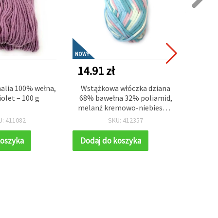
NOWY
NOWY
14.91 zł
12.3
alia 100% wełna,
Wstążkowa włóczka dziana
Ele
iolet – 100 g
68% bawełna 32% poliamid,
Wst
melanż kremowo-niebiesko-
Baw
różowy, 50 g – do dziergania,
Kolor 
U: 411082
SKU: 412357
szydełkowania i projektów
Dziani
rękodzielniczych
Proje
koszyka
Dodaj do koszyka
Dodaj