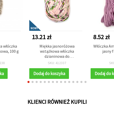
NOWY
13.21 zł
8.52 zł
ra włóczka
Miękka jasnoróżowa
Włóczka Am
kowa, 100 g
wstążkowa włóczka
jasny f
dzianinowa do
szydełkowania i robótek
238
SKU: 412337
SK
ręcznych – 100% poliester,
kwiatowy print, 100 g
ka
Dodaj do koszyka
Dodaj do 
KLIENCI RÓWNIEŻ KUPILI