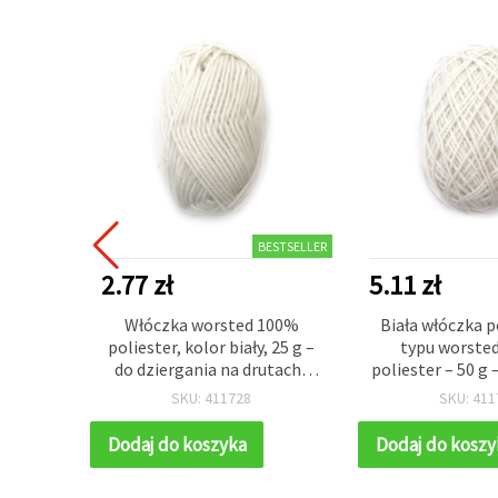
BESTSELLER
2.77 zł
5.11 zł
rtenica
Włóczka worsted 100%
Biała włóczka 
wełna,
poliester, kolor biały, 25 g –
typu worste
0 g
do dziergania na drutach i
poliester – 50 g 
szydełkowania oraz
ręcznych i szy
SKU: 411728
SKU: 411
różnorodnych prac
rękodzielniczych
Dodaj do koszyka
Dodaj do koszy