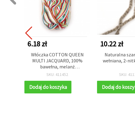
6.18 zł
10.22 zł
łniana,
Włóczka COTTON QUEEN
Naturalna sza
0 g
MULTI JACQUARD, 100%
wełniana, 2-nit
bawełna, melanż
wielokolorowy, 50 g / 125 m
SKU: 411452
SKU: 411
Dodaj do koszyka
Dodaj do koszy