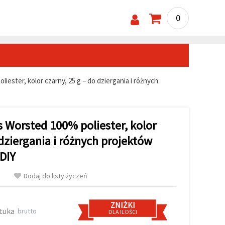
0
ester, kolor czarny, 25 g – do dziergania i różnych
 Worsted 100% poliester, kolor
 dziergania i różnych projektów
 DIY
Dodaj do listy życzeń
ZNIŻKI
ztuka
brutto
DLA ILOŚCI