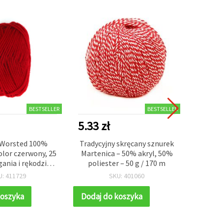
BESTSELLER
BESTSELLER
5.33 zł
5.11 
 Worsted 100%
Tradycyjny skręcany sznurek
Cie
kolor czerwony, 25
Martenica – 50% akryl, 50%
100
gania i rękodzieła
poliester – 50 g / 170 m
brązo
DIY
na dru
U: 411729
SKU: 401060
pra
koszyka
Dodaj do koszyka
Dodaj