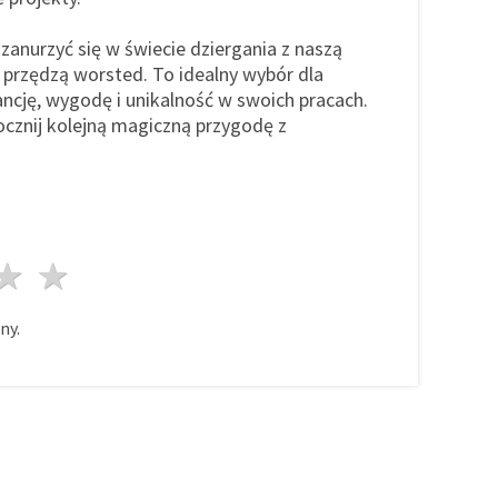
zanurzyć się w świecie dziergania z naszą
ą przędzą worsted. To idealny wybór dla
ancję, wygodę i unikalność w swoich pracach.
ocznij kolejną magiczną przygodę z
azda
wiazdy
3 gwiazdy
4 gwiazdy
5 gwiazdy
ny.