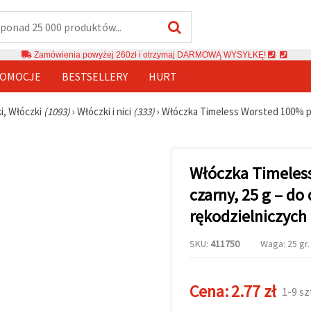
Zamówienia powyżej 260zł i otrzymaj DARMOWĄ WYSYŁKĘ!
OMOCJE
BESTSELLERY
HURT
ki, Włóczki
(1093)
›
Włóczki i nici
(333)
›
Włóczka Timeless Worsted 100% poli
Włóczka Timeless
czarny, 25 g – do
rękodzielniczych
SKU:
411750
Waga: 25 gr.
Cena:
2.77 zł
1-9 s