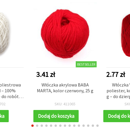
BESTSELLER
3.41 zł
2.77 zł
poliestrowa
Włóczka akrylowa BABA
Włóczka
d – 100%
MARTA, kolor czerwony, 25 g
poliester, 
– do robótek
g – do dzier
dełkowania
702
SKU: 411065
SK
ka
Dodaj do koszyka
Dodaj do 