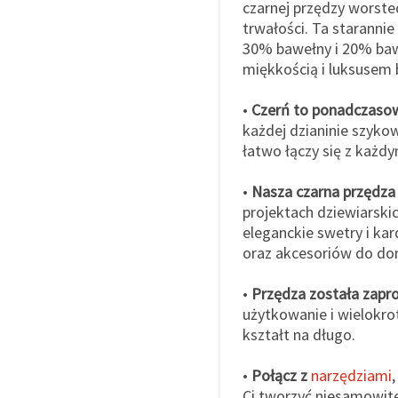
czarnej przędzy worste
trwałości. Ta staranni
30% bawełny i 20% bawe
miękkością i luksusem 
•
Czerń to ponadczaso
każdej dzianinie szyko
łatwo łączy się z każd
•
Nasza czarna przędza
projektach dziewiarski
eleganckie swetry i ka
oraz akcesoriów do do
•
Przędza została zapr
użytkowanie i wielokro
kształt na długo.
•
Połącz z
narzędziami
Ci tworzyć niesamowite