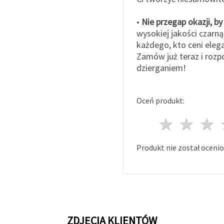
•
Nie przegap okazji, by
wysokiej jakości czarn
każdego, kto ceni eleg
Zamów już teraz i rozp
dzierganiem!
Oceń produkt:
1 gwi
2 g
Produkt nie został ocenio
ZDJĘCIA KLIENTÓW