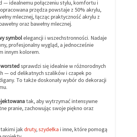
d — idealnemu połączeniu stylu, komfortu i
e opracowana przędza powstaje z 50% akrylu,
łny mlecznej, łącząc praktyczność akrylu z
bawełny oraz bawełny mlecznej.
wy symbol
elegancji i wszechstronności. Nadaje
wny, profesjonalny wygląd, a jednocześnie
ym innym kolorem.
 worsted
sprawdzi się idealnie w różnorodnych
ch — od delikatnych szalików i czapek po
rdigany. To także doskonały wybór do dekoracji
mu.
ojektowana
tak, aby wytrzymać intensywne
tne pranie, zachowując swoje piękno oraz
, takimi jak
druty
,
szydełka
i inne, które pomogą
 projekty.