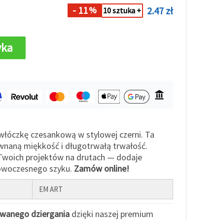
- 11
2.47 zł
%
10 sztuka +
yka
włóczkę czesankową w stylowej czerni. Ta
wnaną miękkość i długotrwałą trwałość.
 Twoich projektów na drutach — dodaje
 nowoczesnego szyku.
Zamów online!
EM ART
owanego dziergania
dzięki naszej premium