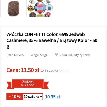
wyświetlać
bardziej
trafne treści
oraz
reklamy,
również
przy
wsparciu
Włóczka CONFETTI Color: 65% Jedwab
naszych
partnerów
Cashmere, 35% Bawełna / Brązowy Kolor - 50
analitycznych
g
i
marketingowych.
Dodaj do listy życzeń
SKU:
411765
Waga: 50 gr.
Możesz
zgodzić się
na
używanie
Cena:
11.50 zł
1-9 sztuka
brutto
wszystkich
plików
cookie,
ZNIŻKI
klikając
DLA ILOŚCI
"Akceptuj
wszystkie!"
lub
- 10
10.35 zł
%
10 sztuka +
wskazać
swoje
preferencje