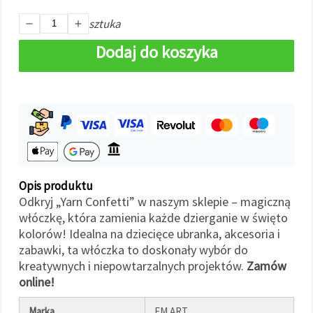
w
Ustawieniach,
sztuka
wybierając
dany typ
Dodaj do koszyka
plików
cookie i
klikając
przycisk
"Zapisz"
Akceptuj
wszystkie
Ustawienia
Opis produktu
Odkryj „Yarn Confetti” w naszym sklepie – magiczną
włóczkę, która zamienia każde dzierganie w święto
kolorów! Idealna na dziecięce ubranka, akcesoria i
zabawki, ta włóczka to doskonały wybór do
kreatywnych i niepowtarzalnych projektów.
Zamów
online!
Marka
EM ART