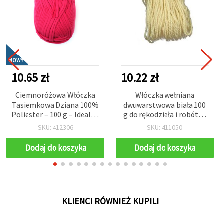
NOWY
10.65 zł
10.22 zł
Ciemnoróżowa Włóczka
Włóczka wełniana
Tasiemkowa Dziana 100%
dwuwarstwowa biała 100
Poliester – 100 g – Idealna
g do rękodzieła i robótek
na Szydełkowanie, Druty i
na drutach
SKU: 412306
SKU: 411050
Kreatywne Projekty DIY
Dodaj do koszyka
Dodaj do koszyka
KLIENCI RÓWNIEŻ KUPILI