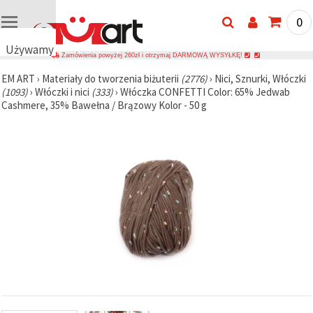
0
Używamy
Zamówienia powyżej 260zł i otrzymaj DARMOWĄ WYSYŁKĘ!
plików
EM ART
›
Materiały do tworzenia biżuterii
(2776)
›
Nici, Sznurki, Włóczki
cookie
(1093)
›
Włóczki i nici
(333)
›
Włóczka CONFETTI Color: 65% Jedwab
🍪
Cashmere, 35% Bawełna / Brązowy Kolor - 50 g
Używamy
plików
cookie i
podobnych
technologii,
aby
zapewnić
prawidłowe
działanie
strony
internetowej,
poprawić
komfort
korzystania
z niej oraz,
za Państwa
zgodą,
analizować
ruch i