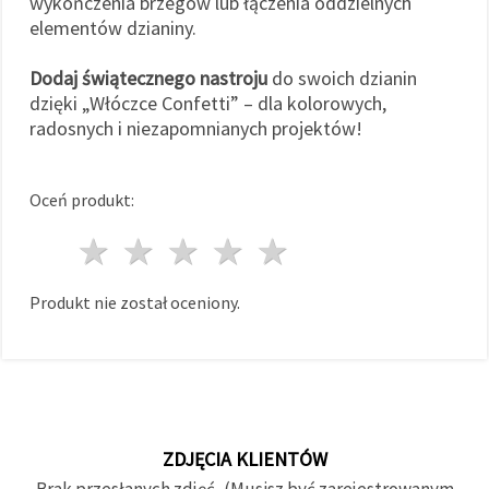
wykończenia brzegów lub łączenia oddzielnych
elementów dzianiny.
Dodaj świątecznego nastroju
do swoich dzianin
dzięki „Włóczce Confetti” – dla kolorowych,
radosnych i niezapomnianych projektów!
Oceń produkt:
1 gwiazda
2 gwiazdy
3 gwiazdy
4 gwiazdy
5 gwiazdy
Produkt nie został oceniony.
ZDJĘCIA KLIENTÓW
Brak przesłanych zdjęć, (Musisz być zarejestrowanym