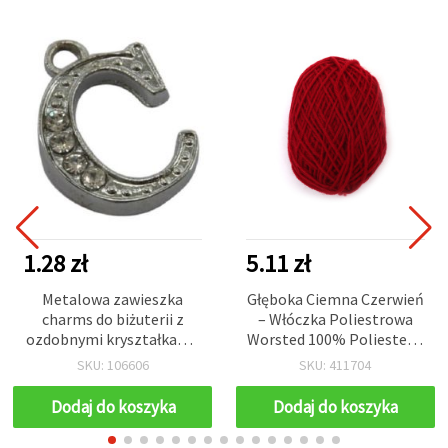
1.28 zł
5.11 zł
Metalowa zawieszka
Głęboka Ciemna Czerwień
charms do biżuterii z
– Włóczka Poliestrowa
ozdobnymi kryształkami,
Worsted 100% Poliester –
litera C, kolor srebrny,
50 g – do Dziania i
SKU: 106606
SKU: 411704
14.5×10×2.5 mm, otwór
Szydełkowania EM ART
1.5 mm
Dodaj do koszyka
Dodaj do koszyka