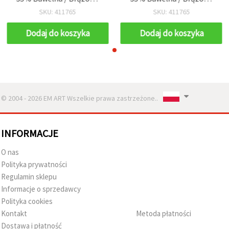
Kolor - 50 g
Kolor - 50 g
SKU: 411765
SKU: 411765
Dodaj do koszyka
Dodaj do koszyka
© 2004 - 2026 EM ART Wszelkie prawa zastrzeżone..
INFORMACJE
O nas
Polityka prywatności
Regulamin sklepu
Informacje o sprzedawcy
Polityka cookies
Kontakt
Metoda płatności
Dostawa i płatność