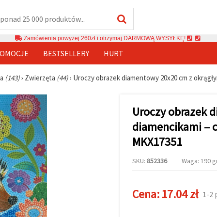
Zamówienia powyżej 260zł i otrzymaj DARMOWĄ WYSYŁKĘ!
OMOCJE
BESTSELLERY
HURT
wa
(143)
›
Zwierzęta
(44)
›
Uroczy obrazek diamentowy 20x20 cm z okrągły
Uroczy obrazek 
diamencikami – c
MKX17351
SKU:
852336
Waga: 190 gr
Cena:
17.04 zł
1-2 