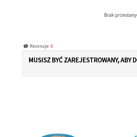
w
Ustawieniach,
wybierając
Brak przesłany
dany typ
plików
cookie i
klikając
przycisk
"Zapisz"
Recenzje:
0
Akceptuj
MUSISZ BYĆ ZAREJESTROWANY, ABY
wszystkie
Ustawienia