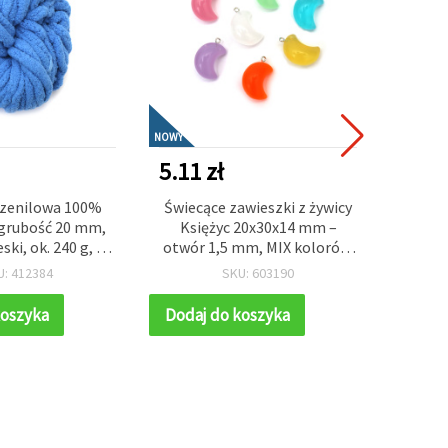
NOWY
NOWY
5.11 zł
10.2
szenilowa 100%
Świecące zawieszki z żywicy
Kor
 grubość 20 mm,
Księżyc 20x30x14 mm –
ski, ok. 240 g, 25
otwór 1,5 mm, MIX kolorów,
n
a do pluszowego
zestaw 5 szt. do biżuterii
brzosk
U: 412384
SKU: 603190
 szydełkowania i
handmade, nocnych prac
obrę
oracji DIY
kreatywnych i DIY
sznur 
koszyka
Dodaj do koszyka
Dodaj
biż