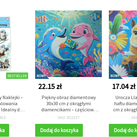
BESTSELLER
NOWY
NOWY
22.15 zł
17.04 zł
 Naklejki –
Piękny obraz diamentowy
Urocza Ll
alowania
30x30 cm z okrągłymi
haftu dia
Idealny dla
diamencikami – częściowe
cm z okrąg
we Prace
wyklejanie „Delfiny”
– częścio
415
SKU: 852337
SK
Kreatywna
MKX17353
idealny 
CC213
zwierzą
ka
Dodaj do koszyka
Dodaj do 
MK