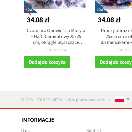
NOWY
NOWY
34.08 zł
34.08 zł
u
Czarująca Opowieść o Motylu
Uroczy obraz 
0 cm –
– Haft Diamentowy 25x25
25x25 cm z o
ągłe
cm, okrągłe błyszczące
diamencikami –
iowe
diamenciki, częściowe
wyklejanie, pus
SKU: 852564
SKU: 852
358)
wyklejanie z elegancką
haft diament
ramką – YY79
elegancką ra
Dodaj do koszyka
Dodaj do koszy
© 2004 - 2026 EM ART Wszelkie prawa zastrzeżone..
INFORMACJE
O nas
Kontakt