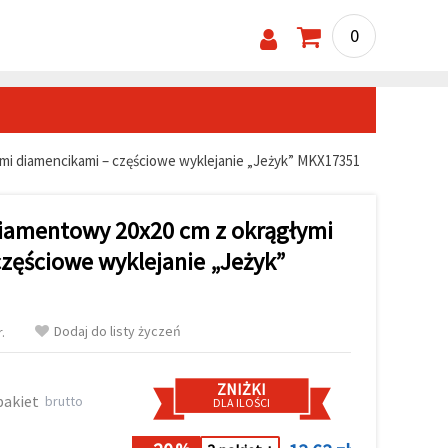
0
mi diamencikami – częściowe wyklejanie „Jeżyk” MKX17351
diamentowy 20x20 cm z okrągłymi
zęściowe wyklejanie „Jeżyk”
Dodaj do listy życzeń
.
ZNIŻKI
pakiet
brutto
DLA ILOŚCI