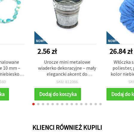
NOWY
NOWY
2.56 zł
26.84 zł
 malowane
Urocze mini metalowe
Włóczka 
ne 10 mm –
wiaderko dekoracyjne – mały
poliester,
niebiesko-
elegancki akcent do
kolor niebie
rbą, otwór 1
dekoracji domu i na
m – idealn
560
SKU: 812066
SK
85 szt. –
przyjęcie, DIY – 40x40x30 mm
dziergania,
worzenia
dek
ka
Dodaj do koszyka
Dodaj do 
terii DIY
KLIENCI RÓWNIEŻ KUPILI