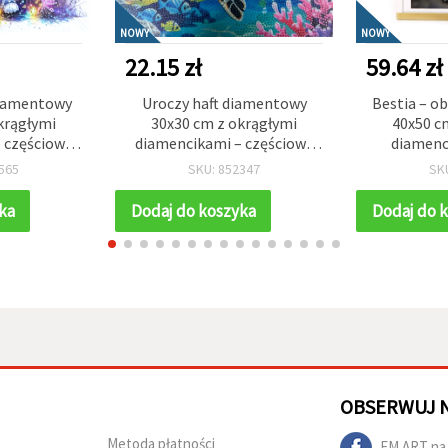
NOWY
NOWY
22.15 zł
59.64 zł
diamentowy
Uroczy haft diamentowy
Bestia – o
krągłymi
30x30 cm z okrągłymi
40x50 c
 częściowe
diamencikami – częściowe
diamenc
zysty kotek,
wyklejanie „Żółw” MKX17350
wyklejan
565
SKU: 852347
SK
owy DIY z
ramką – ide
mką YY75
wyrazistej
ka
Dodaj do koszyka
Dodaj do 
JS
OBSERWUJ 
Metoda płatności
EM ART na