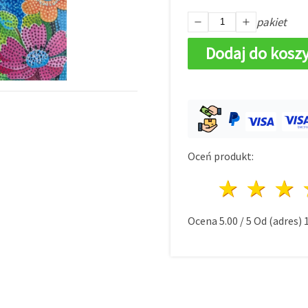
pakiet
Dodaj do kosz
Oceń produkt:
1 gwi
2 g
Ocena
5.00
/
5
Od (adres)