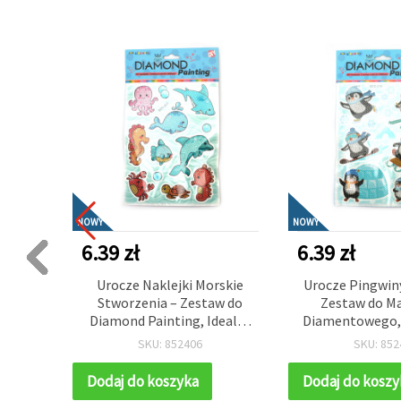
NOWY
NOWY
6.39 zł
6.39 zł
 Owoce
Urocze Naklejki Morskie
Urocze Pingwiny
towego
Stworzenia – Zestaw do
Zestaw do M
ond
Diamond Painting, Idealny
Diamentowego, 
 dzieci,
dla Dzieci, Miłośników
Dzieci, Zimo
SKU: 852406
SKU: 852
reatywna
Oceanu i Kreatywnej Zabawy
Plastyczne i 
8
DIY SCC203
Zabawa S
Dodaj do koszyka
Dodaj do koszy