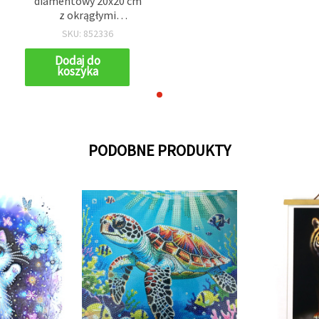
diamentowy 20x20 cm
z okrągłymi
diamencikami –
SKU: 852336
częściowe wyklejanie
„Jeżyk” MKX17351
Dodaj do
koszyka
PODOBNE PRODUKTY