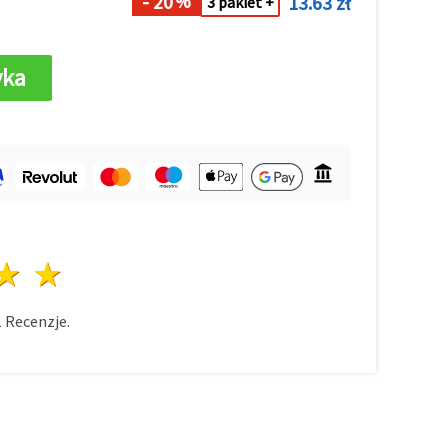
- 20
13.63 zł
%
3 pakiet +
yka
azda
wiazdy
3 gwiazdy
4 gwiazdy
5 gwiazdy
1
Recenzje.