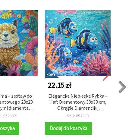
NOWY
NOWY
22.15 zł
17.0
ama – zestaw do
Elegancka Niebieska Rybka –
Ze
mentowego 20x20
Haft Diamentowy 30x30 cm,
diame
łymi diamentami
Okrągłe Diamenciki,
Uro
we wyklejanie –
Częściowe Wyklejanie –
dia
U: 852332
SKU: 852339
dla miłośników
Obraz z Kryształkami dla
wyk
t i rękodzieła
Miłośników Oceanu i Sztuki
koszyka
Dodaj do koszyka
Dodaj
X17356
MKX17355