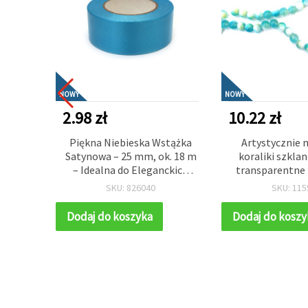
NOWY
NOWY
2.98 zł
10.22 zł
racyjne
Piękna Niebieska Wstążka
Artystycznie
nadruk
Satynowa – 25 mm, ok. 18 m
koraliki szkla
. do
– Idealna do Eleganckich
transparentne 
acji i
Bukietów Kwiatowych i
żółte z białą fa
SKU: 826040
SKU: 115
znych
Pakowania Prezentów
mm, sznur ok. 
idealne do t
Dodaj do koszyka
Dodaj do koszy
kolorowej biżu