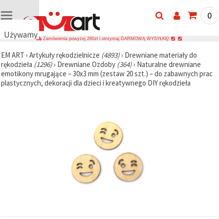
0
Używamy
Zamówienia powyżej 260zł i otrzymaj DARMOWĄ WYSYŁKĘ!
plików
EM ART
›
Artykuły rękodzielnicze
(4893)
›
Drewniane materiały do
cookie
rękodzieła
(1296)
›
Drewniane Ozdoby
(364)
›
Naturalne drewniane
🍪
emotikony mrugające – 30x3 mm (zestaw 20 szt.) – do zabawnych prac
Używamy
plastycznych, dekoracji dla dzieci i kreatywnego DIY rękodzieła
plików
cookie i
podobnych
technologii,
aby
zapewnić
prawidłowe
działanie
strony
internetowej,
poprawić
komfort
korzystania
z niej oraz,
za Państwa
zgodą,
analizować
ruch i