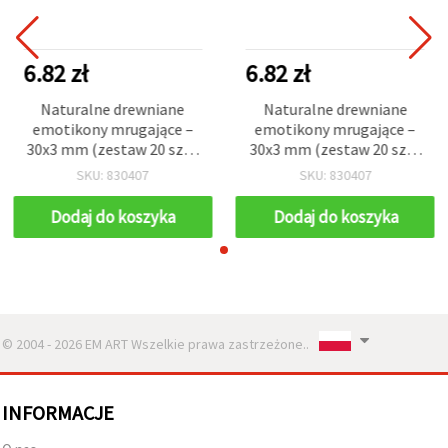
6.82 zł
6.82 zł
Naturalne drewniane
Naturalne drewniane
emotikony mrugające –
emotikony mrugające –
30x3 mm (zestaw 20 szt.)
30x3 mm (zestaw 20 szt.)
– do zabawnych prac
– do zabawnych prac
SKU: 830407
SKU: 830407
plastycznych, dekoracji
plastycznych, dekoracji
dla dzieci i kreatywnego
dla dzieci i kreatywnego
Dodaj do koszyka
Dodaj do koszyka
DIY rękodzieła
DIY rękodzieła
© 2004 - 2026 EM ART Wszelkie prawa zastrzeżone..
INFORMACJE