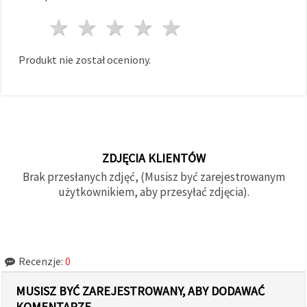
1 gwiazda
2 gwiazdy
3 gwiazdy
4 gwiazdy
5 gwiazdy
Produkt nie został oceniony.
ZDJĘCIA KLIENTÓW
Brak przesłanych zdjęć, (Musisz być zarejestrowanym
użytkownikiem, aby przesyłać zdjęcia).
Recenzje:
0
MUSISZ BYĆ ZAREJESTROWANY, ABY DODAWAĆ
KOMENTARZE