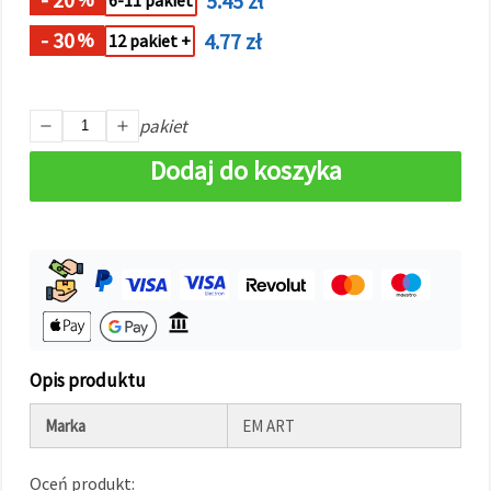
5.45 zł
6-11 pakiet
w
Ustawieniach,
- 30
4.77 zł
%
12 pakiet +
wybierając
dany typ
plików
cookie i
klikając
pakiet
przycisk
"Zapisz"
Dodaj do koszyka
Akceptuj
wszystkie
Ustawienia
Opis produktu
Marka
EM ART
Oceń produkt: