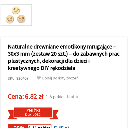
wyświetlać
bardziej
trafne treści
oraz
reklamy,
również
przy
wsparciu
naszych
Naturalne drewniane emotikony mrugające –
partnerów
analitycznych
30x3 mm (zestaw 20 szt.) – do zabawnych prac
i
marketingowych.
plastycznych, dekoracji dla dzieci i
Możesz
kreatywnego DIY rękodzieła
zgodzić się
na
Dodaj do listy życzeń
SKU:
830407
używanie
wszystkich
plików
cookie,
Cena:
6.82 zł
1-5 pakiet
brutto
klikając
"Akceptuj
wszystkie!"
ZNIŻKI
lub
DLA ILOŚCI
wskazać
swoje
preferencje
- 20
%