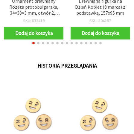
Ornament drewniany
Drewniana figurka na
Rozeta protobułgarska,
Dzień Kobiet (8 marca) z
34×38×3 mm, otwór 2,7
podstawką, 157x95 mm
mm – opakowanie 5 szt.
SKU: 832419
SKU: 804157
Dodaj do koszyka
Dodaj do koszyka
HISTORIA PRZEGLĄDANIA