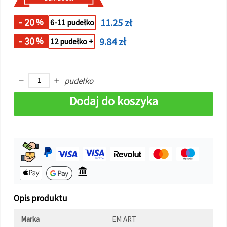
w
Ustawieniach,
wybierając
- 20
11.25 zł
%
6-11 pudełko
dany typ
plików
- 30
9.84 zł
%
12 pudełko +
cookie i
klikając
przycisk
"Zapisz"
pudełko
Akceptuj
Dodaj do koszyka
wszystkie
Ustawienia
Opis produktu
Marka
EM ART