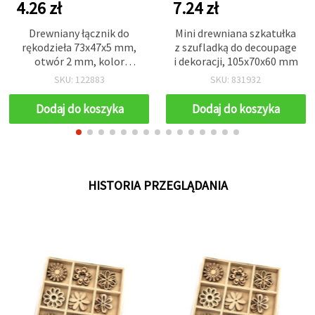
4.26 zł
7.24 zł
Drewniany łącznik do
Mini drewniana szkatułka
rękodzieła 73x47x5 mm,
z szufladką do decoupage
otwór 2 mm, kolor
i dekoracji, 105x70x60 mm
naturalnego drewna - 2
SKU: 122883
SKU: 831932
szt.
Dodaj do koszyka
Dodaj do koszyka
HISTORIA PRZEGLĄDANIA