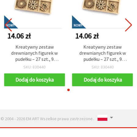
NOWY
NOWY
14.06 zł
14.06 zł
Kreatywny zestaw
Kreatywny zestaw
drewnianych figurek w
drewnianych figurek w
pudełku – 27 szt., 9
pudełku – 27 szt., 9
unikalnych wzorów,
unikalnych wzorów,
SKU: 830440
SKU: 830440
rozmiar 24±29x24±29x3
rozmiar 24±29x24±29x3
mm – idealne do
mm – idealne do
Dodaj do koszyka
Dodaj do koszyka
dekoracji, scrapbookingu,
dekoracji, scrapbookingu,
pakowania prezentów i
pakowania prezentów i
projektów DIY rękodzieła
projektów DIY rękodzieła
© 2004 - 2026 EM ART Wszelkie prawa zastrzeżone..