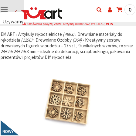
0
Używamy
Zamówienia powyżej 260zł i otrzymaj DARMOWĄ WYSYŁKĘ!
plików
EM ART
›
Artykuły rękodzielnicze
(4893)
›
Drewniane materiały do
cookie
rękodzieła
(1296)
›
Drewniane Ozdoby
(364)
›
Kreatywny zestaw
🍪
drewnianych figurek w pudełku – 27 szt., 9 unikalnych wzorów, rozmiar
Używamy
24±29x24±29x3 mm – idealne do dekoracji, scrapbookingu, pakowania
plików
prezentów i projektów DIY rękodzieła
cookie i
podobnych
technologii,
aby
zapewnić
prawidłowe
działanie
strony
internetowej,
poprawić
komfort
korzystania
z niej oraz,
za Państwa
zgodą,
analizować
NOWY
ruch i