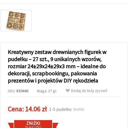
wyświetlać
bardziej
trafne treści
oraz
reklamy,
również
przy
wsparciu
naszych
partnerów
analitycznych
Kreatywny zestaw drewnianych figurek w
i
pudełku – 27 szt., 9 unikalnych wzorów,
marketingowych.
rozmiar 24±29x24±29x3 mm – idealne do
Możesz
zgodzić się
dekoracji, scrapbookingu, pakowania
na
prezentów i projektów DIY rękodzieła
używanie
wszystkich
plików
Dodaj do listy życzeń
SKU:
830440
Waga: 37 gr.
cookie,
klikając
"Akceptuj
Cena:
14.06 zł
wszystkie!"
1-5 pudełko
brutto
lub
wskazać
swoje
ZNIŻKI
preferencje
DLA ILOŚCI