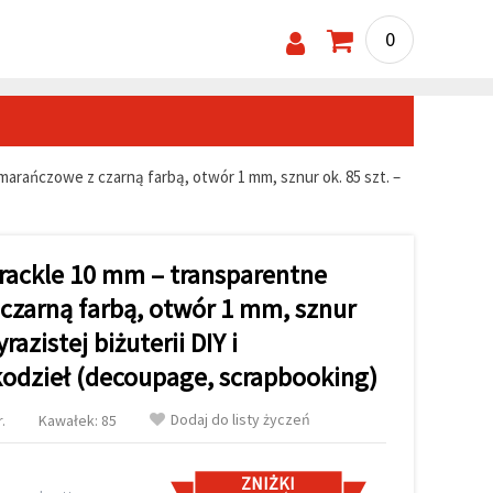
0
marańczowe z czarną farbą, otwór 1 mm, sznur ok. 85 szt. –
crackle 10 mm – transparentne
zarną farbą, otwór 1 mm, sznur
razistej biżuterii DIY i
kodzieł (decoupage, scrapbooking)
Dodaj do listy życzeń
.
Kawałek: 85
ZNIŻKI