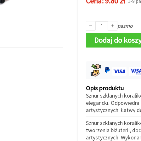
Cena:
9.80 zł
1-9 p
pasmo
Dodaj do kosz
Opis produktu
Sznur szklanych koralik
elegancki. Odpowiedni d
artystycznych. Łatwy d
Sznur szklanych korali
tworzenia biżuterii, d
artystycznych. Wykonane