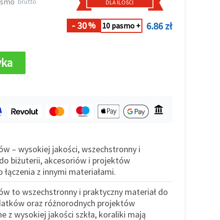
asmo
brutto
DLA ILOŚCI
- 30
6.86 zł
%
10 pasmo +
yka
ów – wysokiej jakości, wszechstronny i
o biżuterii, akcesoriów i projektów
o łączenia z innymi materiałami.
ków to wszechstronny i praktyczny materiał do
odatków oraz różnorodnych projektów
 z wysokiej jakości szkła, koraliki mają