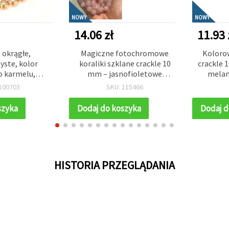
NOWY
NOWY
14.06 zł
11.93 
 okrągłe,
Magiczne fotochromowe
Kolorow
yste, kolor
koraliki szklane crackle 10
crackle 
 karmelu,
mm – jasnofioletowe
melan
ne w kolorze
zmieniające kolor na różowy
sznur
100703
SKU: 115466
, otwór 1 mm,
w słońcu, otwór 1 mm, sznur
biżuter
5 szt.
ok. 85 szt. – idealne do
kr
szyka
Dodaj do koszyka
Dodaj d
tworzenia biżuterii DIY z
efektem zmiany koloru
HISTORIA PRZEGLĄDANIA