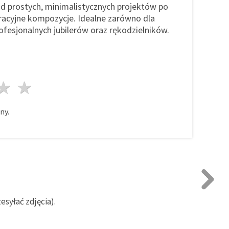
d prostych, minimalistycznych projektów po
oracyjne kompozycje. Idealne zarówno dla
rofesjonalnych jubilerów oraz rękodzielników.
azda
wiazdy
3 gwiazdy
4 gwiazdy
5 gwiazdy
ny.
syłać zdjęcia).