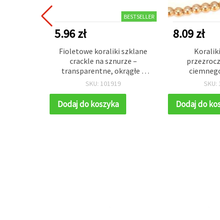
BESTSELLER
5.96 zł
8.09 zł
rackle 10
Fioletowe koraliki szklane
Koraliki
ne biało-
crackle na sznurze –
przezrocz
otwór 1
transparentne, okrągłe 8
ciemnego
 – idealne
mm, otwór 1 mm, ok. 105
galwanizowa
3
SKU: 101919
SKU: 
 biżuterii
szt., do biżuterii DIY i
miedzi, 8 mm
jektów DIY
rękodzieła
ok. 5
a
Dodaj do koszyka
Dodaj do ko