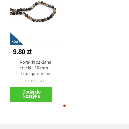
NOWY
9.80 zł
Koraliki szklane
crackle 10 mm –
transparentne
pomarańczowe z
SKU: 115407
czarną farbą, otwór 1
mm, sznur ok. 85 szt. –
Dodaj do
koszyka
do wyrazistej biżuterii
DIY i artystycznych
rękodzieł (decoupage,
scrapbooking)