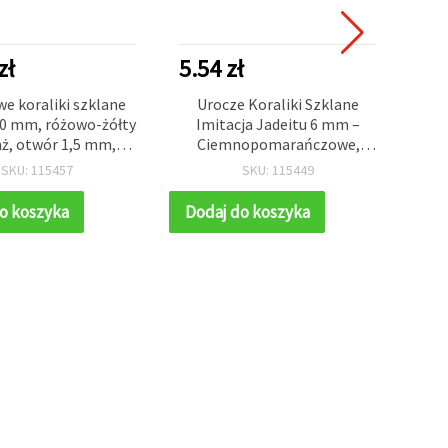
NOWY
zł
5.54 zł
10
e koraliki szklane
Urocze Koraliki Szklane
M
10 mm, różowo-żółty
Imitacja Jadeitu 6 mm –
ż, otwór 1,5 mm,
Ciemnopomarańczowe,
brz
 ok. 80 szt. – do
Otwór 1 mm, Sznur ~140 szt.
SKU: 115457
SKU: 115449
ii handmade i prac
– Idealne do Tworzenia
zło
eatywnych DIY
Eleganckiej Biżuterii i
szt.
o koszyka
Dodaj do koszyka
Do
Kreatywnych Projektów DIY