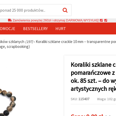
Zamówienia powyżej 260zł i otrzymaj DARMOWĄ WYSYŁKĘ!
OMOCJE
BESTSELLERY
HURT
lików szklanych
(197)
›
Koraliki szklane crackle 10 mm – transparentne po
page, scrapbooking)
Koraliki szklane 
pomarańczowe z c
ok. 85 szt. – do wy
artystycznych rę
SKU:
115407
Waga: 102 gr