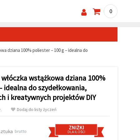
0
 dziana 100% poliester – 100 g – idealna do
włóczka wstążkowa dziana 100%
 – idealna do szydełkowania,
ch i kreatywnych projektów DIY
Dodaj do listy życzeń
.
ZNIŻKI
sztuka
brutto
DLA ILOŚCI