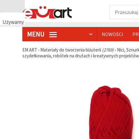
Używamy
plików
MENU
NOWOŚCI
PR
cookie
🍪
Używamy
EM ART
›
Materiały do tworzenia biżuterii
(2769)
›
Nici, Sznur
plików
szydełkowania, robótek na drutach i kreatywnych projektów
cookie i
podobnych
technologii,
aby
zapewnić
prawidłowe
działanie
strony
internetowej,
poprawić
komfort
korzystania
z niej oraz,
za Państwa
zgodą,
analizować
ruch i