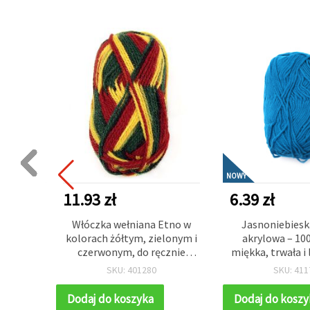
NOWY
11.93 zł
6.39 zł
SSION
Włóczka wełniana Etno w
Jasnoniebiesk
lor
kolorach żółtym, zielonym i
akrylowa – 10
85 m
czerwonym, do ręcznie
miękka, trwała i 
robionej odzieży i
g
SKU: 401280
SKU: 411
akcesoriów, 100 g - 170 m
Dodaj do koszyka
Dodaj do koszy