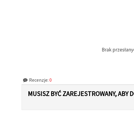
w
Ustawieniach,
wybierając
dany typ
plików
cookie i
klikając
przycisk
"Zapisz"
Brak przesłany
Akceptuj
wszystkie
Ustawienia
Recenzje:
0
MUSISZ BYĆ ZAREJESTROWANY, ABY