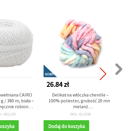
NOWY
26.84 zł
1
awełniana CAIRO
Delikatna włóczka chenille –
g / 380 m, biała –
100% poliester, grubość 20 mm,
ręcznie robionej
melanż
a
 i akcesoriów
niebiesko‑różowo‑brzoskwiniowy,
U: 401109
SKU: 412398
ok. 240 g / 25 m, miękka tekstura
do przytulnych robótek ręcznych
koszyka
Dodaj do koszyka
D
DIY