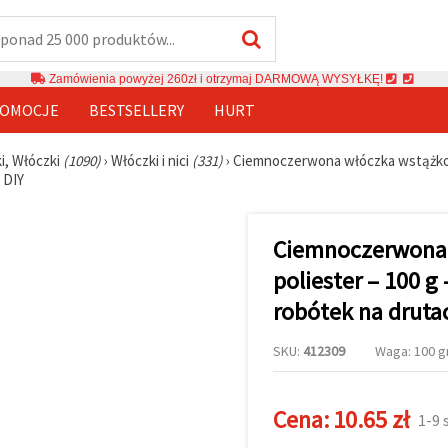
Zamówienia powyżej 260zł i otrzymaj DARMOWĄ WYSYŁKĘ!
OMOCJE
BESTSELLERY
HURT
ki, Włóczki
(1090)
›
Włóczki i nici
(331)
›
Ciemnoczerwona włóczka wstążkowa
 DIY
Ciemnoczerwona 
poliester – 100 g
robótek na druta
SKU:
412309
Waga: 100 gr
Cena:
10.65 zł
1-9 