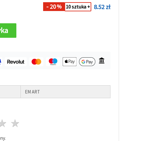
- 20
8.52 zł
%
10 sztuka +
yka
EM ART
azda
wiazdy
3 gwiazdy
4 gwiazdy
5 gwiazdy
ny.