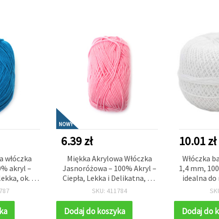
NOWY
6.39 zł
10.01 zł
a włóczka
Miękka Akrylowa Włóczka
Włóczka b
0% akryl –
Jasnoróżowa – 100% Akryl –
1,4 mm, 100 
lekka, ok. 50
Ciepła, Lekka i Delikatna, ok.
idealna do 
50 g
odzieży
787
SKU: 411784
SK
ka
Dodaj do koszyka
Dodaj do 