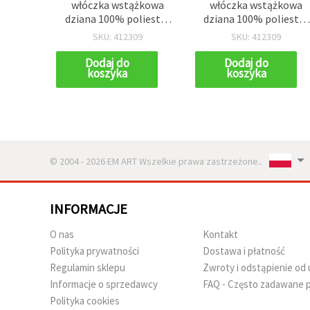
włóczka wstążkowa
włóczka wstążkowa
dziana 100% poliester
dziana 100% poliester
– 100 g – idealna do
– 100 g – idealna do
SKU: 412309
SKU: 412309
szydełkowania,
szydełkowania,
robótek na drutach i
robótek na drutach i
Dodaj do
Dodaj do
koszyka
koszyka
kreatywnych
kreatywnych
projektów DIY
projektów DIY
© 2004 - 2026 EM ART Wszelkie prawa zastrzeżone..
INFORMACJE
O nas
Kontakt
Polityka prywatności
Dostawa i płatność
Regulamin sklepu
Zwroty i odstąpienie o
Informacje o sprzedawcy
FAQ - Często zadawane p
Polityka cookies