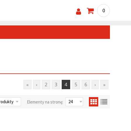
0
«
‹
2
3
4
5
6
›
»
Elementy na stronę: