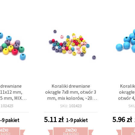
i drewniane
Koraliki drewniane
Koralik
, 11x12 mm,
okrągłe 7x8 mm, otwór 3
okrągłe
,5 mm, MIX
mm, mix kolorów, ~200
otwór 4
. 65 szt. (ok.
szt. (~40 g)
niebieski, 
:
102425
SKU:
102423
SK
0 g)
do biżuter
5.11
zł
5.96
zł
-9 pakiet
1-9 pakiet
NIŻKI
ZNIŻKI
 ILOŚCI
DLA ILOŚCI
DL