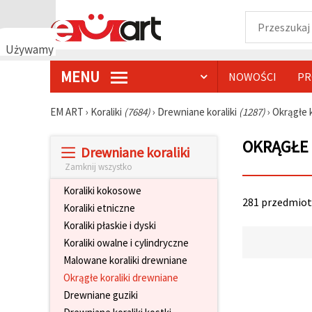
Używamy
plików
MENU
NOWOŚCI
PR
cookie
🍪
Używamy
EM ART
›
Koraliki
(7684)
›
Drewniane koraliki
(1287)
›
Okrągłe 
plików
cookie i
OKRĄGŁE 
podobnych
Drewniane koraliki
technologii,
aby
Zamknij wszystko
zapewnić
prawidłowe
Koraliki kokosowe
działanie
281 przedmioty
Koraliki etniczne
strony
internetowej,
Koraliki płaskie i dyski
poprawić
Koraliki owalne i cylindryczne
komfort
korzystania
Malowane koraliki drewniane
z niej oraz,
Okrągłe koraliki drewniane
za Państwa
zgodą,
Drewniane guziki
analizować
ruch i