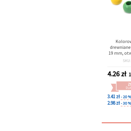
Kolorow
drewniane 
19 mm, otw
kolorów
SKU
4.26
zł
1
Z
DLA
3.41 zł
- 20 
2.98 zł
- 30 