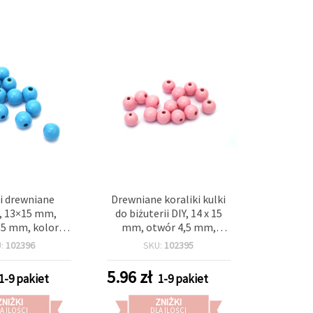
i drewniane
Drewniane koraliki kulki
, 13×15 mm,
do biżuterii DIY, 14 x 15
,5 mm, kolor
mm, otwór 4,5 mm,
~35 szt. (~40 g),
różowe, ok. 35 szt. (ok. 40
U:
102396
SKU:
102395
ii i rękodzieła
g)
5.96
zł
1-9 pakiet
1-9 pakiet
ZNIŻKI
ZNIŻKI
A ILOŚCI
DLA ILOŚCI