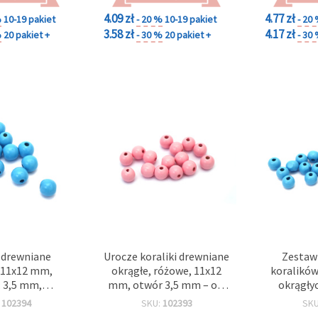
4.09 zł
4.77 zł
%
10-19 pakiet
- 20 %
10-19 pakiet
- 20
3.58 zł
4.17 zł
%
20 pakiet +
- 30 %
20 pakiet +
- 30
i drewniane
Urocze koraliki drewniane
Zestaw 
, 11x12 mm,
okrągłe, różowe, 11x12
koralików
: 3,5 mm,
mm, otwór 3,5 mm – ok.
okrągły
ok. 65 szt. (ok.
65 szt. (ok. 40 g)
otwór 3 m
:
102394
SKU:
102393
SK
0 g)
(ok. 40 g)