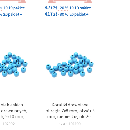
4.77 zł
 %
10-19 pakiet
- 20 %
10-19 pakiet
4.17 zł
 %
20 pakiet +
- 30 %
20 pakiet +
niebieskich
Koraliki drewniane
 drewnianych,
okrągłe 7x8 mm, otwór 3
ch, 9x10 mm,
mm, niebieskie, ok. 200
m, ok. 105 szt.
szt. (ok. 40 g)
U:
102392
SKU:
102390
 – do biżuterii