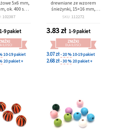
óżowe 5x6 mm,
drewniane ze wzorem
m, ok. 400 szt.
śnieżynki, 15×16 mm,
do biżuterii,
otwór 4 mm – naturalne
U:
102387
SKU:
112272
soletek,
drewno, do rękodzieła, 5
ów, makramy i
szt.
3.83
zł
1-9 pakiet
1-9 pakiet
racji DIY
ZNIŻKI
ZNIŻKI
A ILOŚCI
DLA ILOŚCI
3.07 zł
 %
10-19 pakiet
- 20 %
10-19 pakiet
2.68 zł
 %
20 pakiet +
- 30 %
20 pakiet +