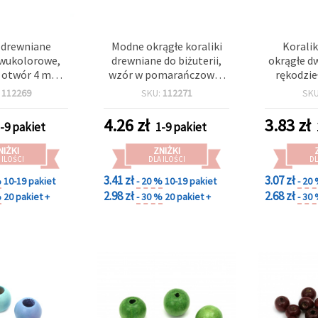
i drewniane
Modne okrągłe koraliki
Koralik
dwukolorowe,
drewniane do biżuterii,
okrągłe d
 otwór 4 mm,
wzór w pomarańczowo-
rękodzieł
-białe, do
czarną kratkę z napisem
15x16 mm,
:
112269
SKU:
112271
SK
i dekoracji – 5
“Peace“, 15x16 mm,
szt.
otwór 4 mm – zestaw 5
4.26
zł
3.83
zł
-9 pakiet
1-9 pakiet
szt.
NIŻKI
ZNIŻKI
 ILOŚCI
DLA ILOŚCI
DL
3.41 zł
3.07 zł
%
10-19 pakiet
- 20 %
10-19 pakiet
- 20
2.98 zł
2.68 zł
%
20 pakiet +
- 30 %
20 pakiet +
- 30