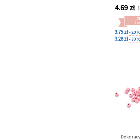
4.69
zł
1
Z
DLA
3.75 zł
- 20 
3.28 zł
- 30 
Dekoracy