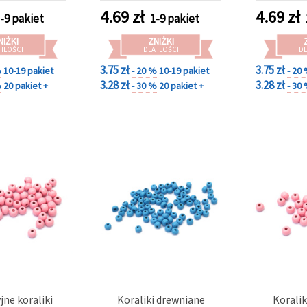
handmade,
4.69
zł
4.69
zł
-9 pakiet
1-9 pakiet
naszyjnik
de
NIŻKI
ZNIŻKI
 ILOŚCI
DLA ILOŚCI
DL
3.75 zł
3.75 zł
%
10-19 pakiet
- 20 %
10-19 pakiet
- 20
3.28 zł
3.28 zł
%
20 pakiet +
- 30 %
20 pakiet +
- 30
jne koraliki
Koraliki drewniane
Koralik