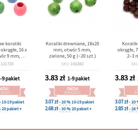
e koraliki
Koraliki drewniane, 18x20
Koralik
okrągłe, 16 x
mm, otwór 5 mm,
okrągłe, 
ór 9 mm, mix
zielone, 50 g (~20 szt.)
2–3 
 – 10 szt.
burgundow
:
121725
SKU:
102382
SK
szt.), do D
tworzen
3.83
zł
3.83
zł
-9 pakiet
1-9 pakiet
NIŻKI
ZNIŻKI
 ILOŚCI
DLA ILOŚCI
DL
3.07 zł
3.07 zł
%
10-19 pakiet
- 20 %
10-19 pakiet
- 20
2.68 zł
2.85 zł
%
20 pakiet +
- 30 %
20 pakiet +
- 26