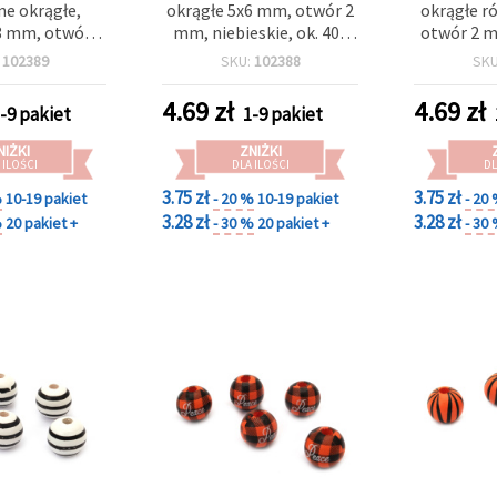
ne okrągłe,
okrągłe 5x6 mm, otwór 2
okrągłe r
8 mm, otwór 3
mm, niebieskie, ok. 400
otwór 2 m
szt., ok. 40 g,
szt. (~40 g) do biżuterii i
(~40 g) 
:
102389
SKU:
102388
SK
tek i biżuterii
rękodzieła
bran
dmade
naszyjnik
4.69
zł
4.69
zł
-9 pakiet
1-9 pakiet
deko
NIŻKI
ZNIŻKI
 ILOŚCI
DLA ILOŚCI
DL
3.75 zł
3.75 zł
%
10-19 pakiet
- 20 %
10-19 pakiet
- 20
3.28 zł
3.28 zł
%
20 pakiet +
- 30 %
20 pakiet +
- 30