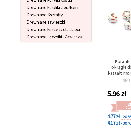
Drewniane koraliki kostki
wyświetlać
Drewniane koraliki z buźkami
bardziej
trafne treści
Drewniane Kształty
oraz
Drewniane zawieszki
reklamy,
również
Drewniane kształty dla dzieci
przy
Drewniane Łączniki i Zawieszki
wsparciu
naszych
partnerów
analitycznych
i
marketingowych.
Koralik
okrągłe d
Możesz
zgodzić się
kształt ma
na
mm, otwór:
SKU
używanie
10
wszystkich
plików
5.96
zł
1
cookie,
klikając
Z
"Akceptuj
DLA
wszystkie!"
lub
4.77 zł
- 20 
wskazać
4.17 zł
- 30 
swoje
preferencje