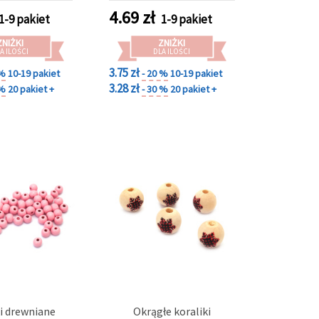
 bransoletek,
4.69
zł
1-9 pakiet
1-9 pakiet
ów, makramy i
koracji
ZNIŻKI
ZNIŻKI
A ILOŚCI
DLA ILOŚCI
3.75 zł
 %
10-19 pakiet
- 20 %
10-19 pakiet
3.28 zł
 %
20 pakiet +
- 30 %
20 pakiet +
i drewniane
Okrągłe koraliki