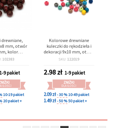
i drewniane,
Kolorowe drewniane
7x8 mm, otwór
kuleczki do rękodzieła i
mm, kolor
dekoracji 9x10 mm, otwór
y, 50 g (~280
3 mm, MIX (mix kolorów)
U:
102383
SKU:
122019
IY, rękodzieła i
– 20 g ok. 66 szt.
ia biżuterii
2.98
zł
1-9 pakiet
1-9 pakiet
ZNIŻKI
ZNIŻKI
A ILOŚCI
DLA ILOŚCI
2.09 zł
 %
10-19 pakiet
- 30 %
10-49 pakiet
1.49 zł
 %
20 pakiet +
- 50 %
50 pakiet +