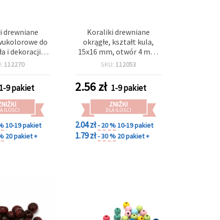
i drewniane
Koraliki drewniane
wukolorowe do
okrągłe, kształt kula,
a i dekoracji,
15x16 mm, otwór 4 mm,
 otwór 4 mm –
MIX kolorów - 20 g (~17
U:
112270
SKU:
112053
5 szt.
szt.)
2.56
zł
1-9 pakiet
1-9 pakiet
ZNIŻKI
ZNIŻKI
A ILOŚCI
DLA ILOŚCI
2.04 zł
 %
10-19 pakiet
- 20 %
10-19 pakiet
1.79 zł
 %
20 pakiet +
- 30 %
20 pakiet +