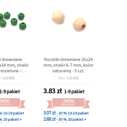
i drewniane
Koraliki drewniane 25x24
5x16 mm, otwór
mm, otwór 6-7 mm, kolor
nozielone – 20
naturalny - 5 szt.
szt.
U:
121499
SKU:
121423
3.83
zł
1-9 pakiet
1-9 pakiet
ZNIŻKI
ZNIŻKI
A ILOŚCI
DLA ILOŚCI
3.07 zł
 %
10-19 pakiet
- 20 %
10-19 pakiet
2.68 zł
 %
20 pakiet +
- 30 %
20 pakiet +