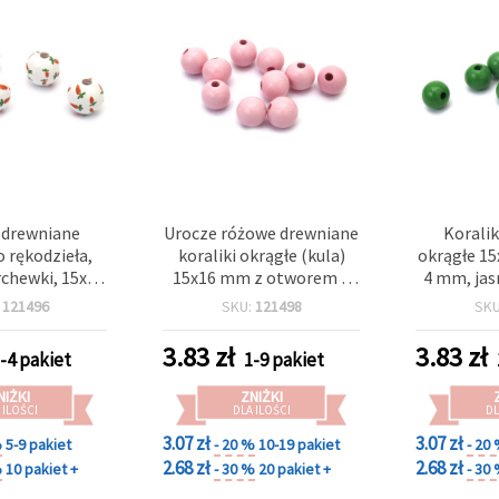
i drewniane
Urocze różowe drewniane
Koralik
o rękodzieła,
koraliki okrągłe (kula)
okrągłe 1
rchewki, 15x16
15x16 mm z otworem 4
4 mm, jas
 4 mm, białe -
mm – opakowanie 20 szt.,
:
121496
SKU:
121498
SK
 szt.
do biżuterii i projektów
DIY
3.83
zł
3.83
zł
-4 pakiet
1-9 pakiet
NIŻKI
ZNIŻKI
 ILOŚCI
DLA ILOŚCI
DL
3.07 zł
3.07 zł
%
5-9 pakiet
- 20 %
10-19 pakiet
- 20
2.68 zł
2.68 zł
%
10 pakiet +
- 30 %
20 pakiet +
- 30