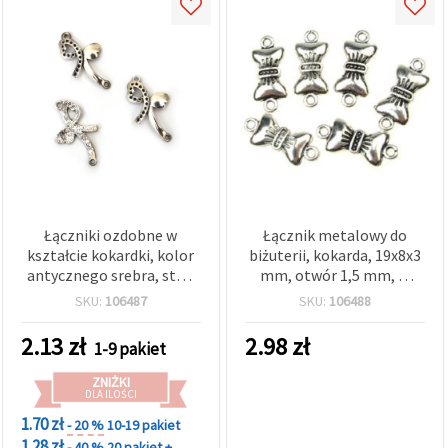
Łączniki ozdobne w
Łącznik metalowy do
kształcie kokardki, kolor
biżuterii, kokarda, 19x8x3
antycznego srebra, stop
mm, otwór 1,5 mm, w
metalu, 32x17x2 mm,
kolorze srebrnym – 10
SKU:
106487
SKU:
106488
otwór 1,5 mm —
szt.
półfabrykaty do biżuterii,
2.13
zł
2.98
zł
1-9 pakiet
zestaw 5 szt.
ZNIŻKI
DLA ILOŚCI
1.70 zł
- 20 %
10-19 pakiet
1.28 zł
- 40 %
20 pakiet +