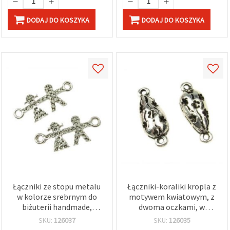
DODAJ DO KOSZYKA
DODAJ DO KOSZYKA
Łączniki ze stopu metalu
Łączniki-koraliki kropla z
w kolorze srebrnym do
motywem kwiatowym, z
biżuterii handmade,
dwoma oczkami, w
10×23×2 mm, otwór 2
kolorze starego srebra,
SKU:
126037
SKU:
126035
mm, opakowanie 2 szt.
24x9x8 mm, otwór 1,5