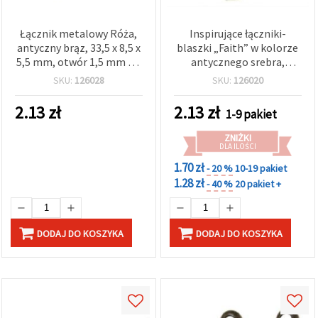
Łącznik metalowy Róża,
Inspirujące łączniki-
antyczny brąz, 33,5 x 8,5 x
blaszki „Faith” w kolorze
5,5 mm, otwór 1,5 mm – 5
antycznego srebra,
szt.
25×6×1 mm, otwory 2
SKU:
126028
SKU:
126020
mm, zestaw 10 szt.,
idealne do DIY
2.13
zł
2.13
zł
1-9 pakiet
bransoletek, naszyjników
i biżuterii o tematyce
ZNIŻKI
duchowej
DLA ILOŚCI
1.70 zł
- 20 %
10-19 pakiet
1.28 zł
- 40 %
20 pakiet +
DODAJ DO KOSZYKA
DODAJ DO KOSZYKA