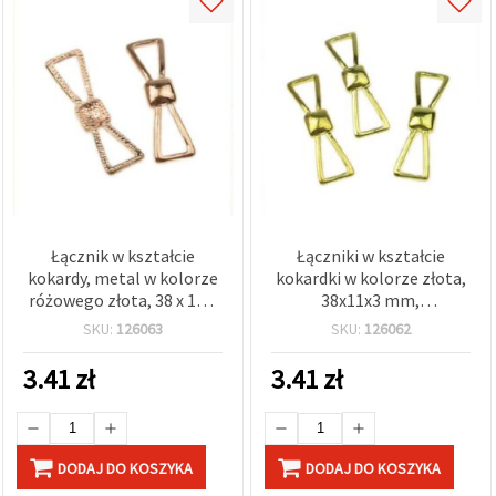
Łącznik w kształcie
Łączniki w kształcie
kokardy, metal w kolorze
kokardki w kolorze złota,
różowego złota, 38 x 11 x
38x11x3 mm,
3 mm, półfabrykat do
półfabrykaty jubilerskie
SKU:
126063
SKU:
126062
wyrobu biżuterii, do
ze stopu metali do
bransoletek i
rękodzieła i tworzenia
3.41
zł
3.41
zł
naszyjników, 2 szt.
biżuterii DIY, zestaw 2 szt.
DODAJ DO KOSZYKA
DODAJ DO KOSZYKA