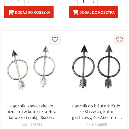
DODAJ DO KOSZYKA
DODAJ DO KOSZYKA
Łącznik–zawieszka do
Łącznik do biżuterii Koło
biżuterii w kolorze srebra,
ze Strzałką, kolor
koło ze strzałą, 46x23x2
grafitowy, 46x23x2 mm –
mm – 2 szt.
2 szt.
SKU:
126051
SKU:
126055