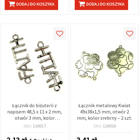
w
DODAJ DO KOSZYKA
DODAJ DO KOSZYKA
Ustawieniach,
wybierając
dany typ
plików
cookie i
klikając
przycisk
"Zapisz"
Akceptuj
wszystkie
Ustawienia
Łącznik do biżuterii z
Łącznik metalowy Kwiat
napisem 48,5 x 11 x 2 mm,
49x38x1,5 mm, otwór 2
otwór 3 mm, kolor
mm, kolor srebrny – 2 szt.
antycznego srebra – 2 szt.
SKU:
126017
SKU:
126026