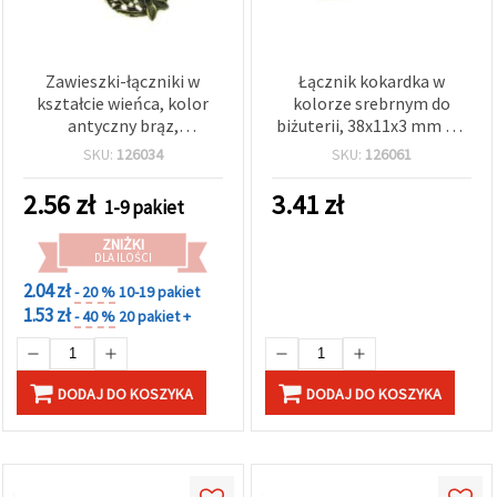
Zawieszki-łączniki w
Łącznik kokardka w
kształcie wieńca, kolor
kolorze srebrnym do
antyczny brąz,
biżuterii, 38x11x3 mm – 2
półfabrykaty jubilerskie
sztuki
SKU:
126034
SKU:
126061
ze stopu metalu, 28x22x2
mm, otwór 1,5 mm,
2.56
zł
3.41
zł
1-9 pakiet
opakowanie 5 szt.
ZNIŻKI
DLA ILOŚCI
2.04 zł
- 20 %
10-19 pakiet
1.53 zł
- 40 %
20 pakiet +
DODAJ DO KOSZYKA
DODAJ DO KOSZYKA