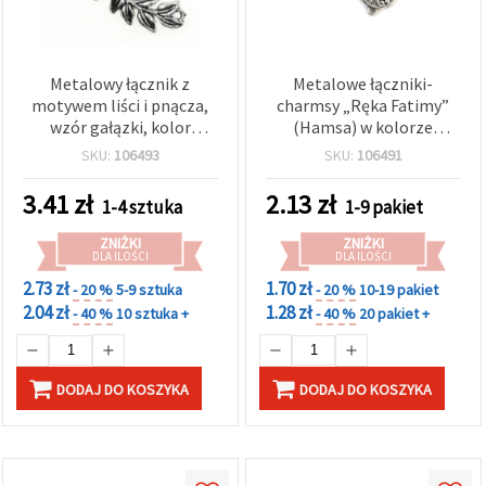
Metalowy łącznik z
Metalowe łączniki-
motywem liści i pnącza,
charmsy „Ręka Fatimy”
wzór gałązki, kolor
(Hamsa) w kolorze
starego srebra, 83x27x3
starego srebra – 38x24x2
SKU:
106493
SKU:
106491
mm, otwór 3 mm
mm, otwór 1,5 mm,
zestaw 2 szt., idealne do
3.41
zł
2.13
zł
1-4 sztuka
1-9 pakiet
bransoletek, naszyjników
i symbolicznej biżuterii
ZNIŻKI
ZNIŻKI
DIY
DLA ILOŚCI
DLA ILOŚCI
2.73 zł
1.70 zł
- 20 %
5-9 sztuka
- 20 %
10-19 pakiet
2.04 zł
1.28 zł
- 40 %
10 sztuka +
- 40 %
20 pakiet +
DODAJ DO KOSZYKA
DODAJ DO KOSZYKA