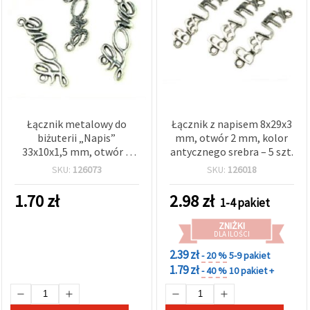
wyświetlać
bardziej
trafne treści
oraz
reklamy,
również
przy
wsparciu
naszych
partnerów
analitycznych
Łącznik metalowy do
Łącznik z napisem 8x29x3
i
biżuterii „Napis”
mm, otwór 2 mm, kolor
marketingowych.
33x10x1,5 mm, otwór 2
antycznego srebra – 5 szt.
Możesz
mm, kolor antycznego
SKU:
126073
SKU:
126018
zgodzić się
srebra – 5 szt.
na
używanie
1.70
zł
2.98
zł
1-4 pakiet
wszystkich
plików
ZNIŻKI
cookie,
DLA ILOŚCI
klikając
"Akceptuj
2.39 zł
- 20 %
5-9 pakiet
wszystkie!"
1.79 zł
- 40 %
10 pakiet +
lub
wskazać
swoje
preferencje