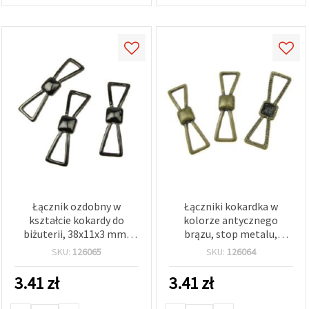
Łącznik ozdobny w
Łączniki kokardka w
kształcie kokardy do
kolorze antycznego
biżuterii, 38x11x3 mm,
brązu, stop metalu,
kolor grafitowy – 2 szt.
38x11x3 mm –
SKU:
126065
SKU:
126064
półfabrykaty jubilerskie
do naszyjników i
3.41
zł
3.41
zł
bransoletek DIY,
opakowanie 2 szt.