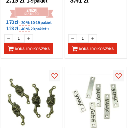
2.13
zł
3.41
zł
1-9 pakiet
ZNIŻKI
DLA ILOŚCI
1.70 zł
- 20 %
10-19 pakiet
1.28 zł
- 40 %
20 pakiet +
DODAJ DO KOSZYKA
DODAJ DO KOSZYKA