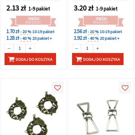
mm, 2 szt.
2.13
zł
3.20
zł
1-9 pakiet
1-9 pakiet
ZNIŻKI
ZNIŻKI
DLA ILOŚCI
DLA ILOŚCI
1.70 zł
2.56 zł
- 20 %
10-19 pakiet
- 20 %
10-19 pakiet
1.28 zł
1.92 zł
- 40 %
20 pakiet +
- 40 %
20 pakiet +
DODAJ DO KOSZYKA
DODAJ DO KOSZYKA