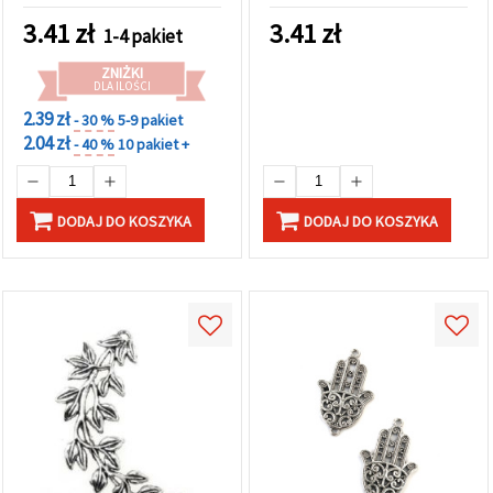
3.41
zł
3.41
zł
1-4 pakiet
ZNIŻKI
DLA ILOŚCI
2.39 zł
- 30 %
5-9 pakiet
2.04 zł
- 40 %
10 pakiet +
DODAJ DO KOSZYKA
DODAJ DO KOSZYKA