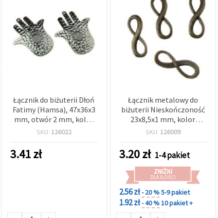
Łącznik do biżuterii Dłoń
Łącznik metalowy do
Fatimy (Hamsa), 47x36x3
biżuterii Nieskończoność
mm, otwór 2 mm, kolor
23x8,5x1 mm, kolor
stali nierdzewnej, 2 szt.
antycznej miedzi – 10 szt.
SKU:
126022
SKU:
126009
3.41
zł
3.20
zł
1-4 pakiet
ZNIŻKI
DLA ILOŚCI
2.56 zł
- 20 %
5-9 pakiet
1.92 zł
- 40 %
10 pakiet +