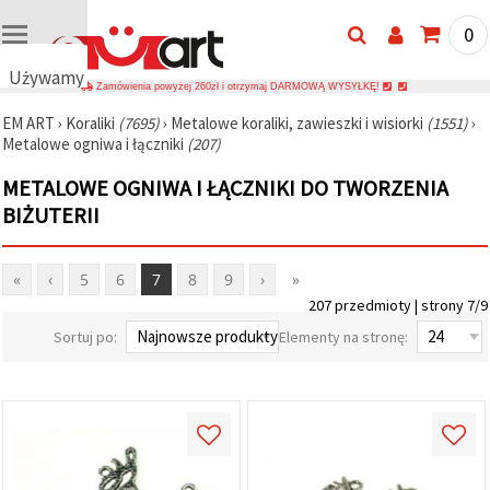
0
Używamy
Zamówienia powyżej 260zł i otrzymaj DARMOWĄ WYSYŁKĘ!
plików
EM ART
›
Koraliki
(7695)
›
Metalowe koraliki, zawieszki i wisiorki
(1551)
›
cookie
Metalowe ogniwa i łączniki
(207)
🍪
Używamy
METALOWE OGNIWA I ŁĄCZNIKI DO TWORZENIA
plików
cookie i
BIŻUTERII
podobnych
technologii,
aby
«
‹
5
6
7
8
9
›
»
zapewnić
prawidłowe
207 przedmioty | strony 7/9
działanie
strony
Sortuj po:
Elementy na stronę:
internetowej,
poprawić
komfort
korzystania
z niej oraz,
za Państwa
zgodą,
analizować
ruch i