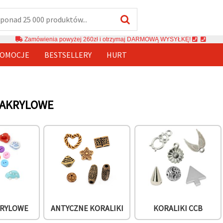
Zamówienia powyżej 260zł i otrzymaj DARMOWĄ WYSYŁKĘ!
OMOCJE
BESTSELLERY
HURT
 AKRYLOWE
KRYLOWE
ANTYCZNE KORALIKI
KORALIKI CCB