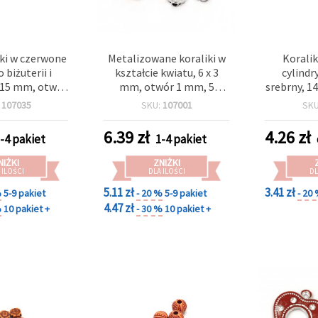
iki w czerwone
Metalizowane koraliki w
Korali
 biżuterii i
kształcie kwiatu, 6 x 3
cylindr
, 15 mm, otwór
mm, otwór 1 mm, 5
srebrny, 1
– 5 szt.
płatków, białe – 50 g ~ 540
3 mm, 50
:
107035
SKU:
107001
SK
szt.
6.39
zł
4.26
zł
-4 pakiet
1-4 pakiet
NIŻKI
ZNIŻKI
 ILOŚCI
DLA ILOŚCI
DL
5.11 zł
3.41 zł
%
5-9 pakiet
- 20 %
5-9 pakiet
- 20
4.47 zł
%
10 pakiet +
- 30 %
10 pakiet +