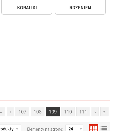
KORALIKI
RDZENIEM
«
‹
107
108
109
110
111
›
»
Elementy na stronę: