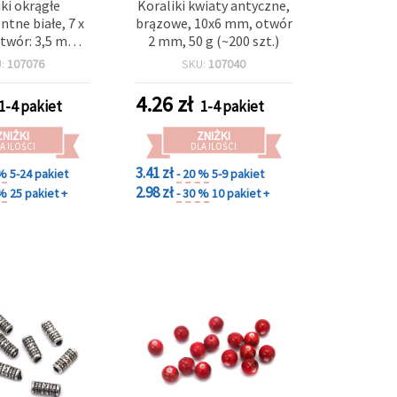
iki okrągłe
Koraliki kwiaty antyczne,
ntne białe, 7 x
brązowe, 10x6 mm, otwór
twór: 3,5 mm,
2 mm, 50 g (~200 szt.)
(~207 szt.)
U:
107076
SKU:
107040
4.26
zł
1-4 pakiet
1-4 pakiet
ZNIŻKI
ZNIŻKI
A ILOŚCI
DLA ILOŚCI
3.41 zł
 %
5-24 pakiet
- 20 %
5-9 pakiet
2.98 zł
 %
25 pakiet +
- 30 %
10 pakiet +