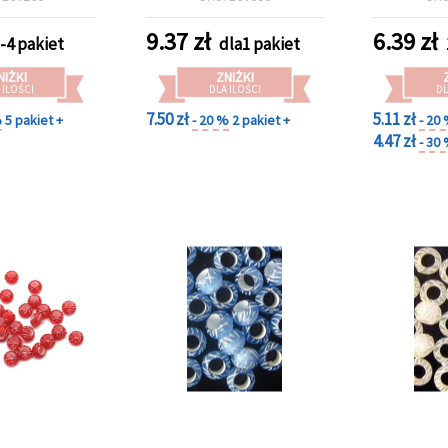
wzór poma
g (~
9.37
zł
6.39
zł
-4 pakiet
dla1 pakiet
NIŻKI
ZNIŻKI
 ILOŚCI
DLA ILOŚCI
DL
7.50 zł
5.11 zł
%
5 pakiet +
- 20 %
2 pakiet +
- 20
4.47 zł
- 30