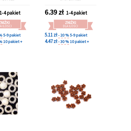
rańczowy – 50
mm – do biżuterii,
180 szt.)
bransoletek, naszyjników
6.39
zł
1-4 pakiet
1-4 pakiet
i dekoracji DIY –
opakowanie 50 g (~180
ZNIŻKI
ZNIŻKI
szt.)
A ILOŚCI
DLA ILOŚCI
5.11 zł
 %
5-9 pakiet
- 20 %
5-9 pakiet
4.47 zł
 %
10 pakiet +
- 30 %
10 pakiet +