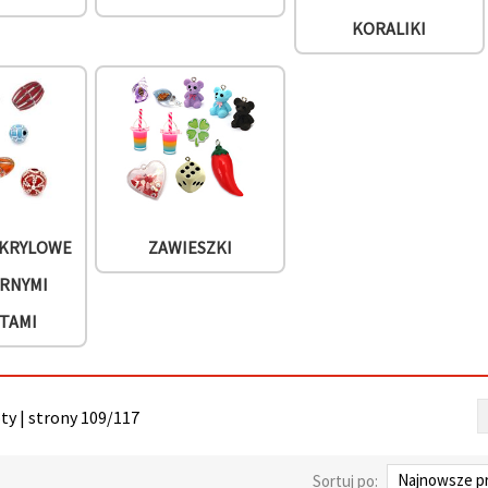
KORALIKI
AKRYLOWE
ZAWIESZKI
BRNYMI
TAMI
y | strony 109/117
Sortuj po: