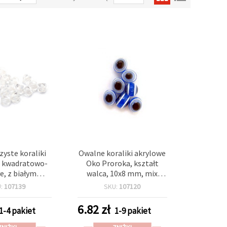
yste koraliki
Owalne koraliki akrylowe
, kwadratowo-
Oko Proroka, kształt
e, z białym
walca, 10x8 mm, mix
m, 10x9 mm,
niebieski, 4 kolory, 50 szt.
U:
107139
SKU:
107120
m, białe, 50 g
98 szt.)
6.82
zł
1-4 pakiet
1-9 pakiet