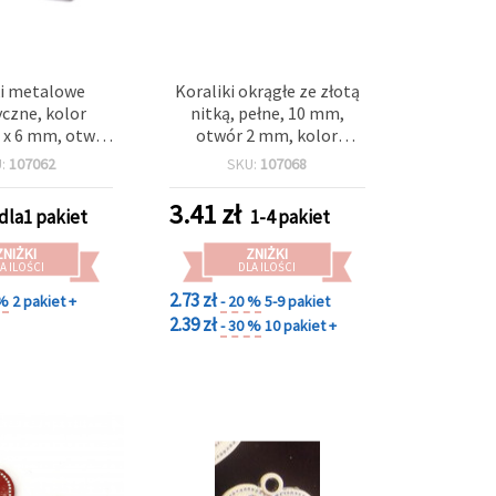
ki metalowe
Koraliki okrągłe ze złotą
yczne, kolor
nitką, pełne, 10 mm,
4 x 6 mm, otwór
otwór 2 mm, kolor
 g (~200 szt.)
czerwony, 20 g ±40 szt.
U:
107062
SKU:
107068
3.41
zł
dla1 pakiet
1-4 pakiet
ZNIŻKI
ZNIŻKI
A ILOŚCI
DLA ILOŚCI
2.73 zł
 %
2 pakiet +
- 20 %
5-9 pakiet
2.39 zł
- 30 %
10 pakiet +