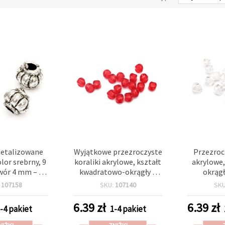
metalizowane
Wyjątkowe przezroczyste
Przezrocz
olor srebrny, 9
koraliki akrylowe, kształt
akrylowe
wór 4 mm – 50
kwadratowo-okrągły z
okrągł
40 szt.)
białym rdzeniem,
rdzenie
:
107158
SKU:
107140
SK
czerwone, 10x9 mm,
otwór 2 m
otwór 2 mm – 50 g (~98
(~
6.39
zł
6.39
zł
-4 pakiet
1-4 pakiet
szt.) – idealne do
tworzenia stylowej