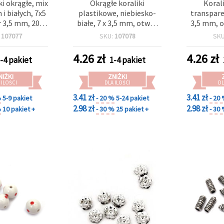
ki okrągłe, mix
Okrągłe koraliki
Koral
i białych, 7x5
plastikowe, niebiesko-
transpare
3,5 mm, 20 g
białe, 7 x 3,5 mm, otwór
3,5 mm, o
6 szt.)
3,5 mm, do biżuterii, DIY i
20 g 
:
107077
SKU:
107078
SK
dekoracji - 20 g (~206 szt.)
4.26
zł
4.26
zł
-4 pakiet
1-4 pakiet
NIŻKI
ZNIŻKI
 ILOŚCI
DLA ILOŚCI
DL
3.41 zł
3.41 zł
%
5-9 pakiet
- 20 %
5-24 pakiet
- 20
2.98 zł
2.98 zł
%
10 pakiet +
- 30 %
25 pakiet +
- 30