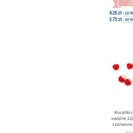
Z
DLA
4.26 zł
- 20 
3.75 zł
- 30 
Koraliki 
owalne 12
czerwone 
SKU