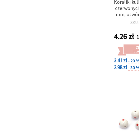
Koraliki kul
czerwonych 
mm, otwór 
(~20
SKU
4.26
zł
1
Z
DLA
3.41 zł
- 20 
2.98 zł
- 30 