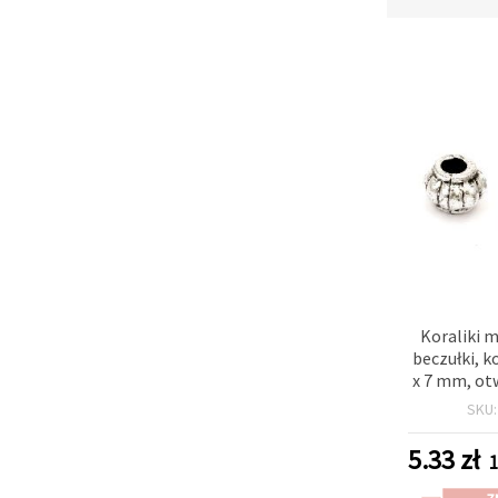
Koraliki 
beczułki, k
x 7 mm, ot
g (~2
SKU
5.33
zł
1