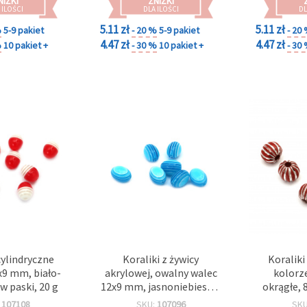
NIŻKI
ZNIŻKI
biżuterii, rękodzieła i
 ILOŚCI
DLA ILOŚCI
DL
projektów DIY
5.11 zł
5.11 zł
%
5-9 pakiet
- 20 %
5-9 pakiet
- 20
4.47 zł
4.47 zł
%
10 pakiet +
- 30 %
10 pakiet +
- 30
cylindryczne
Koraliki z żywicy
Koraliki 
x9 mm, biało-
akrylowej, owalny walec
kolorz
w paski, 20 g
12x9 mm, jasnoniebieskie
okrągłe, 
w paski - 50 szt.
mm, kol
:
107108
SKU:
107096
SK