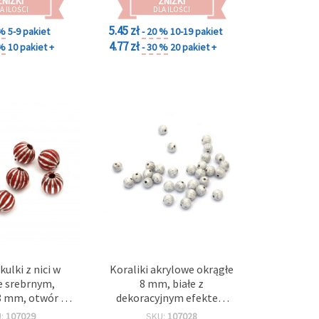
ZNIŻKI
ZNIŻKI
A ILOŚCI
DLA ILOŚCI
5.45 zł
 %
5-9 pakiet
- 20 %
10-19 pakiet
4.77 zł
 %
10 pakiet +
- 30 %
20 pakiet +
kulki z nici w
Koraliki akrylowe okrągłe
e srebrnym,
8 mm, białe z
8 mm, otwór 2
dekoracyjnym efektem
or czerwony,
srebrnej nitki, otwór 2
U:
107029
SKU:
107028