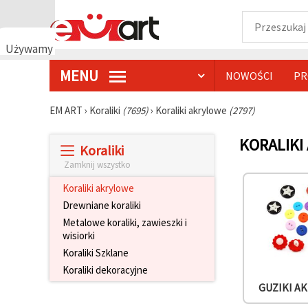
Używamy
plików
MENU
NOWOŚCI
PR
cookie
🍪
Używamy
EM ART
›
Koraliki
(7695)
›
Koraliki akrylowe
(2797)
plików
cookie i
KORALIKI
podobnych
Koraliki
technologii,
aby
Zamknij wszystko
zapewnić
prawidłowe
Koraliki akrylowe
działanie
Drewniane koraliki
strony
internetowej,
Metalowe koraliki, zawieszki i
poprawić
wisiorki
komfort
Koraliki Szklane
korzystania
z niej oraz,
Koraliki dekoracyjne
za Państwa
zgodą,
GUZIKI A
analizować
ruch i