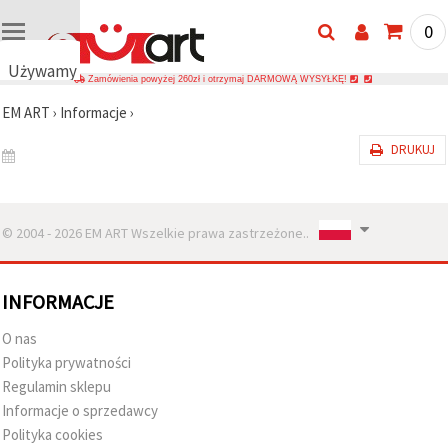
0
Używamy
Zamówienia powyżej 260zł i otrzymaj DARMOWĄ WYSYŁKĘ!
plików
EM ART
›
Informacje
›
cookie
🍪
DRUKUJ
Używamy
plików
cookie i
podobnych
technologii,
© 2004 - 2026 EM ART Wszelkie prawa zastrzeżone..
aby
zapewnić
prawidłowe
działanie
INFORMACJE
strony
internetowej,
poprawić
O nas
komfort
Polityka prywatności
korzystania
z niej oraz,
Regulamin sklepu
za Państwa
Informacje o sprzedawcy
zgodą,
analizować
Polityka cookies
ruch i