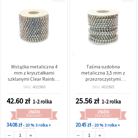
Wstążka metaliczna 4
Taśma ozdobna
mm z kryształkami
metaliczna 3,5 mm z
szklanymi Clear Rainbow
przezroczystymi
SS18 – 9 m
szklanymi kryształkami
SKU:
402986
SKU:
402985
Rainbow SS16 – 9 m, DIY
do rękodzieła i zdobienia
42.60
zł
25.56
zł
1-2 rolka
1-2 rolka
biżuterii
ZNIŻKI
ZNIŻKI
DLA ILOŚCI
DLA ILOŚCI
34.08 zł
20.45 zł
- 20 %
3 rolka +
- 20 %
3 rolka +