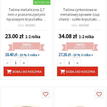
BESTSELLER
Taśma metaliczna 2,7
Taśma cyrkoniowa w
mm z przezroczystymi
metalowej oprawie (cup
tęczowymi kryształkami
chain) – szkło kryształowe
szklanymi SS10, 9 m
SS6 (2,3 mm), czarna,
SKU:
402982
SKU:
402949
jakość premium, rolka 9
m – ozdobna taśma
23.00
zł
34.08
zł
1-2 rolka
1-2 rolka
pasmanteryjna do szycia,
kostiumów, DIY,
ZNIŻKI
ZNIŻKI
rękodzieła
DLA ILOŚCI
DLA ILOŚCI
18.40 zł
27.26 zł
- 20 %
3 rolka +
- 20 %
3 rolka +
DODAJ DO KOSZYKA
DODAJ DO KOSZYKA