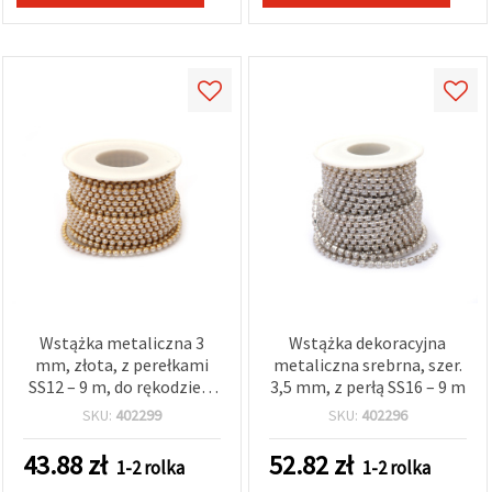
Wstążka metaliczna 3
Wstążka dekoracyjna
mm, złota, z perełkami
metaliczna srebrna, szer.
SS12 – 9 m, do rękodzieła
3,5 mm, z perłą SS16 – 9 m
DIY, biżuterii, kostiumów i
SKU:
402299
SKU:
402296
dekoracji ślubnych
43.88
zł
52.82
zł
1-2 rolka
1-2 rolka