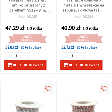
mm, kolor srebrny z
metalicznym efekcie na
perełkami SS12 – 9 m,
szpulce, akrylowa taśma
ozdoba DIY do biżuterii,
koralikowa (imitacja
SKU:
402295
SKU:
402294
kostiumów i dekoracji
kryształków) —
ślubnych
błyszcząca ozdoba do
47.29
zł
40.90
zł
1-2 rolka
1-2 rolka
rękodzieła i DIY, docinana
na wymiar: do szycia,
ZNIŻKI
ZNIŻKI
wyrobu biżuterii, dekoracji
DLA ILOŚCI
DLA ILOŚCI
ślubnych i imprezowych
37.83 zł
32.72 zł
- 20 %
3 rolka +
- 20 %
3 rolka +
oraz pakowania
prezentów
DODAJ DO KOSZYKA
DODAJ DO KOSZYKA