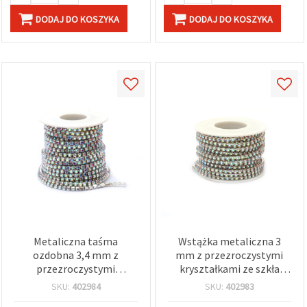
DODAJ DO KOSZYKA
DODAJ DO KOSZYKA
Metaliczna taśma
Wstążka metaliczna 3
ozdobna 3,4 mm z
mm z przezroczystymi
przezroczystymi
kryształkami ze szkła
tęczowymi kryształkami
Crystal Rainbow SS12 – 9
SKU:
402984
SKU:
402983
szklanymi SS14, 9 m – do
m