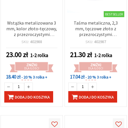
BESTSELLER
Wstążka metalizowana 3
Taśma metaliczna, 2,3
mm, kolor złoto‑tęczowy,
mm, tęczowe złoto z
z przezroczystymi
przezroczystymi
szklanymi kryształkami
kryształkami ze szkła, SS6
SKU:
402988
SKU:
402987
SS12 – 9 m
– 9 m
23.00
zł
21.30
zł
1-2 rolka
1-2 rolka
ZNIŻKI
ZNIŻKI
DLA ILOŚCI
DLA ILOŚCI
18.40 zł
17.04 zł
- 20 %
3 rolka +
- 20 %
3 rolka +
DODAJ DO KOSZYKA
DODAJ DO KOSZYKA