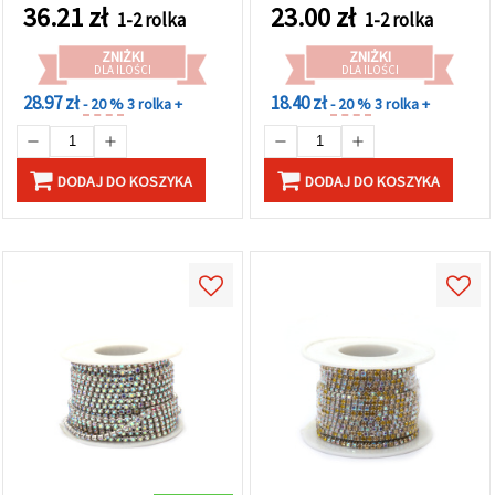
rękodzieła DIY i zdobień
36.21
zł
23.00
zł
1-2 rolka
1-2 rolka
biżuterii
ZNIŻKI
ZNIŻKI
DLA ILOŚCI
DLA ILOŚCI
28.97 zł
18.40 zł
- 20 %
3 rolka +
- 20 %
3 rolka +
DODAJ DO KOSZYKA
DODAJ DO KOSZYKA