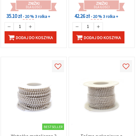
ZNIŻKI
ZNIŻKI
DLA ILOŚCI
DLA ILOŚCI
35.10 zł
42.26 zł
- 20 %
3 rolka +
- 20 %
3 rolka +
DODAJ DO KOSZYKA
DODAJ DO KOSZYKA
BESTSELLER
Wstążka metaliczna 3
Taśma cyrkoniowa o