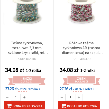
Taśma cyrkoniowa,
Różowa taśma
metalowa 2,3 mm,
cyrkoniowa AB (taśma
szklane kryształki, mix
diamentowa) na szpuli,
kolorów: niebieski,
wielorzędowa akrylowa
SKU:
402946
SKU:
402379
zielony i tęczowy
wstążka błyszcząca —
przezroczysty, SS6, 9
wybierz szerokość i
34.08
zł
34.08
zł
1-2 rolka
1-2 rolka
metrów
długość — DIY rękodzieło,
wyroby biżuteryjne,
ZNIŻKI
ZNIŻKI
dekoracje ślubne i
DLA ILOŚCI
DLA ILOŚCI
eventowe, kostiumy,
27.26 zł
27.26 zł
- 20 %
3 rolka +
- 20 %
3 rolka +
zdobienia z efektem
kryształu
DODAJ DO KOSZYKA
DODAJ DO KOSZYKA