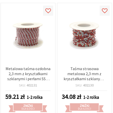
Metalowa taśma ozdobna
Taśma strasowa
2,3 mm z kryształkami
metalowa 2,3 mm z
szklanymi i perłami SS6,
kryształkami szklanymi,
czerwona - 9 m
mix kolorów: czerwony i
SKU:
402131
SKU:
402130
przezroczysty tęczowy,
SS6 - 9 m
59.21
zł
34.08
zł
1-2 rolka
1-2 rolka
ZNIŻKI
ZNIŻKI
DLA ILOŚCI
DLA ILOŚCI