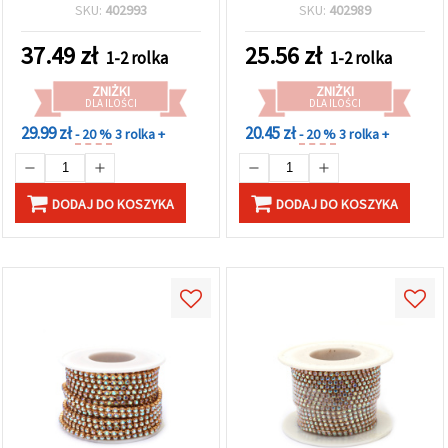
czerwień różana SS6 – 9 m
kolor złoto‑tęczowy SS16
w
SKU:
402993
SKU:
402989
– 9 m, DIY rękodzieło,
Ustawieniach,
wybierając
wyrób biżuterii, dekoracje
37.49
zł
25.56
zł
dany typ
1-2 rolka
1-2 rolka
ślubne i eventowe,
plików
zdobienia kostiumów,
cookie i
ZNIŻKI
ZNIŻKI
efekt kryształu
klikając
DLA ILOŚCI
DLA ILOŚCI
przycisk
29.99 zł
20.45 zł
- 20 %
3 rolka +
- 20 %
3 rolka +
"Zapisz"
Akceptuj
DODAJ DO KOSZYKA
DODAJ DO KOSZYKA
wszystkie
Ustawienia