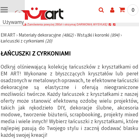
0
Używamy
Zamówienia powyżej 260zł i otrzymaj DARMOWĄ WYSYŁKĘ!
plików
EM ART
›
Materiały dekoracyjne
(4862)
›
Wstążki i koronki
(894)
›
cookie
Łańcuszki z cyrkoniami
(20)
🍪
Używamy
ŁAŃCUSZKI Z CYRKONIAMI
plików
cookie i
podobnych
Odkryj olśniewającą kolekcję łańcuszków z kryształkami od
technologii,
EM ART! Wykonane z błyszczących kryształów lub pereł
aby
zapewnić
osadzonych w metalowych oprawach, te efektowne łańcuszki
prawidłowe
dekoracyjne są elastyczne i oferują nieograniczone
działanie
możliwości twórcze. Każdy łańcuszek z kryształkami z naszej
strony
internetowej,
oferty może stanowić efektowną ozdobę wielu projektów,
poprawić
takich jak rękodzieło DIY, dekoracje ślubne, akcesoria
komfort
modowe, tworzenie biżuterii, scrapbooking, projekty mixed
korzystania
z niej oraz,
media i wiele innych! Wybierz łańcuszki z kryształkami, które
za Państwa
najlepiej pasują do Twojego stylu i zacznij dodawać blasku
zgodą,
analizować
każdej swojej kreacji!
ruch i