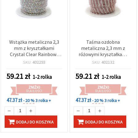
Wstążka metaliczna 2,3
Taśma ozdobna
mm z kryształkami
metaliczna 2,3 mm z
Crystal Clear Rainbow i
różowymi kryształkami
perłami SS6 – 9 metrów
szklanymi i perełkami SS6
SKU:
402293
SKU:
402132
– 9 m
59.21
zł
59.21
zł
1-2 rolka
1-2 rolka
ZNIŻKI
ZNIŻKI
DLA ILOŚCI
DLA ILOŚCI
47.37 zł
47.37 zł
- 20 %
3 rolka +
- 20 %
3 rolka +
DODAJ DO KOSZYKA
DODAJ DO KOSZYKA