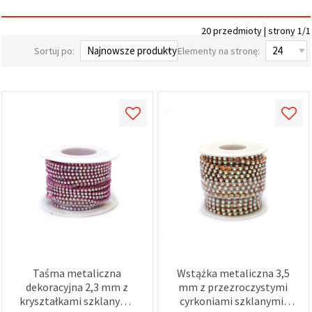
wyświetlać
bardziej
20 przedmioty | strony 1/1
trafne treści
oraz
Sortuj po:
Elementy na stronę:
reklamy,
również
przy
wsparciu
naszych
partnerów
analitycznych
i
marketingowych.
Możesz
zgodzić się
na
używanie
wszystkich
plików
cookie,
klikając
"Akceptuj
wszystkie!"
Taśma metaliczna
Wstążka metaliczna 3,5
lub
wskazać
dekoracyjna 2,3 mm z
mm z przezroczystymi
swoje
kryształkami szklanymi,
cyrkoniami szklanymi,
preferencje